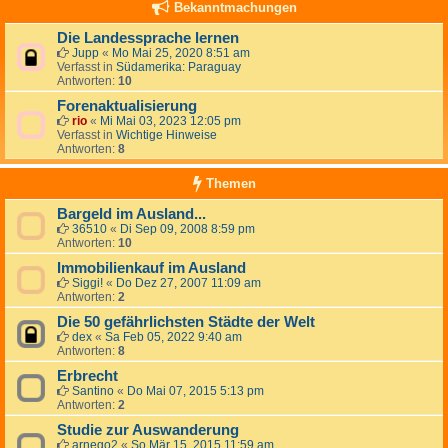
Bekanntmachungen
Die Landessprache lernen
Jupp
«
Mo Mai 25, 2020 8:51 am
Verfasst in
Südamerika: Paraguay
Antworten:
10
Forenaktualisierung
rio
«
Mi Mai 03, 2023 12:05 pm
Verfasst in
Wichtige Hinweise
Antworten:
8
Themen
Bargeld im Ausland...
36510
«
Di Sep 09, 2008 8:59 pm
Antworten:
10
Immobilienkauf im Ausland
Siggi!
«
Do Dez 27, 2007 11:09 am
Antworten:
2
Die 50 gefährlichsten Städte der Welt
dex
«
Sa Feb 05, 2022 9:40 am
Antworten:
8
Erbrecht
Santino
«
Do Mai 07, 2015 5:13 pm
Antworten:
2
Studie zur Auswanderung
arnego2
«
So Mär 15, 2015 11:59 am