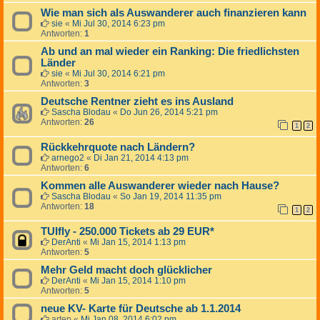
Wie man sich als Auswanderer auch finanzieren kann
sie
«
Mi Jul 30, 2014 6:23 pm
Antworten:
1
Ab und an mal wieder ein Ranking: Die friedlichsten
Länder
sie
«
Mi Jul 30, 2014 6:21 pm
Antworten:
3
Deutsche Rentner zieht es ins Ausland
Sascha Blodau
«
Do Jun 26, 2014 5:21 pm
Antworten:
26
1
2
Rückkehrquote nach Ländern?
arnego2
«
Di Jan 21, 2014 4:13 pm
Antworten:
6
Kommen alle Auswanderer wieder nach Hause?
Sascha Blodau
«
So Jan 19, 2014 11:35 pm
Antworten:
18
1
2
TUIfly - 250.000 Tickets ab 29 EUR*
DerAnti
«
Mi Jan 15, 2014 1:13 pm
Antworten:
5
Mehr Geld macht doch glücklicher
DerAnti
«
Mi Jan 15, 2014 1:10 pm
Antworten:
5
neue KV- Karte für Deutsche ab 1.1.2014
artep
«
Mi Jan 08, 2014 6:02 pm