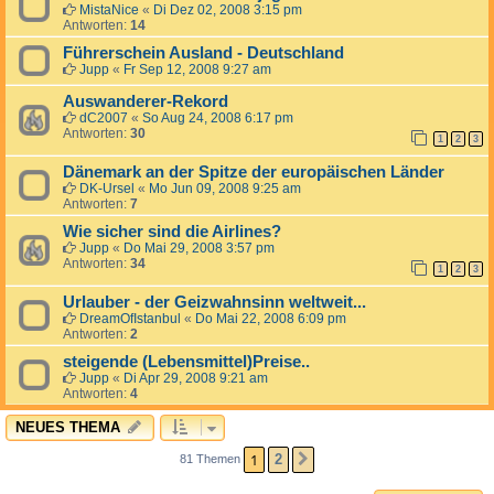
MistaNice
«
Di Dez 02, 2008 3:15 pm
Antworten:
14
Führerschein Ausland - Deutschland
Jupp
«
Fr Sep 12, 2008 9:27 am
Auswanderer-Rekord
dC2007
«
So Aug 24, 2008 6:17 pm
Antworten:
30
1
2
3
Dänemark an der Spitze der europäischen Länder
DK-Ursel
«
Mo Jun 09, 2008 9:25 am
Antworten:
7
Wie sicher sind die Airlines?
Jupp
«
Do Mai 29, 2008 3:57 pm
Antworten:
34
1
2
3
Urlauber - der Geizwahnsinn weltweit...
DreamOfIstanbul
«
Do Mai 22, 2008 6:09 pm
Antworten:
2
steigende (Lebensmittel)Preise..
Jupp
«
Di Apr 29, 2008 9:21 am
Antworten:
4
NEUES THEMA
1
2
81 Themen
NÄCHSTE