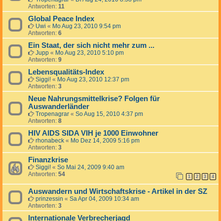
Antworten:
11
Global Peace Index
Uwi
«
Mo Aug 23, 2010 9:54 pm
Antworten:
6
Ein Staat, der sich nicht mehr zum ...
Jupp
«
Mo Aug 23, 2010 5:10 pm
Antworten:
9
Lebensqualitäts-Index
Siggi!
«
Mo Aug 23, 2010 12:37 pm
Antworten:
3
Neue Nahrungsmittelkrise? Folgen für
Auswanderländer
Tropenagrar
«
So Aug 15, 2010 4:37 pm
Antworten:
8
HIV AIDS SIDA VIH je 1000 Einwohner
rhonabeck
«
Mo Dez 14, 2009 5:16 pm
Antworten:
3
Finanzkrise
Siggi!
«
So Mai 24, 2009 9:40 am
Antworten:
54
1
2
3
4
Auswandern und Wirtschaftskrise - Artikel in der SZ
prinzessin
«
Sa Apr 04, 2009 10:34 am
Antworten:
3
Internationale Verbrecherjagd