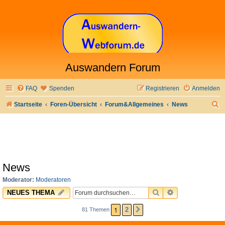
Auswandern Forum
FAQ
Spenden
Registrieren
Anmelden
S
Startseite
Foren-Übersicht
Forum&Allgemeines
News
u
c
h
e
News
Moderator:
Moderatoren
SUCHE
ERWEITERTE 
NEUES THEMA
1
2
81 Themen
NÄCHSTE