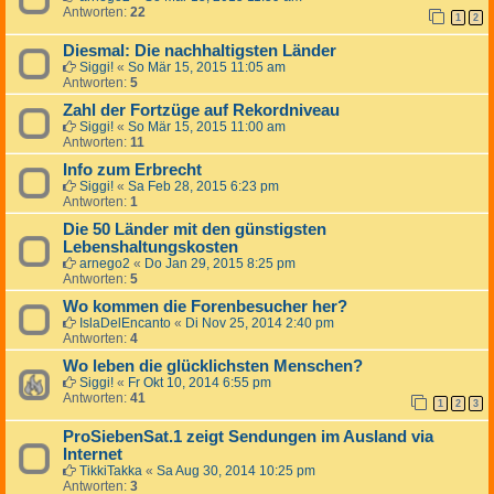
Antworten:
22
1
2
Diesmal: Die nachhaltigsten Länder
Siggi!
«
So Mär 15, 2015 11:05 am
Antworten:
5
Zahl der Fortzüge auf Rekordniveau
Siggi!
«
So Mär 15, 2015 11:00 am
Antworten:
11
Info zum Erbrecht
Siggi!
«
Sa Feb 28, 2015 6:23 pm
Antworten:
1
Die 50 Länder mit den günstigsten
Lebenshaltungskosten
arnego2
«
Do Jan 29, 2015 8:25 pm
Antworten:
5
Wo kommen die Forenbesucher her?
IslaDelEncanto
«
Di Nov 25, 2014 2:40 pm
Antworten:
4
Wo leben die glücklichsten Menschen?
Siggi!
«
Fr Okt 10, 2014 6:55 pm
Antworten:
41
1
2
3
ProSiebenSat.1 zeigt Sendungen im Ausland via
Internet
TikkiTakka
«
Sa Aug 30, 2014 10:25 pm
Antworten:
3