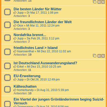
Antworten:
15
1
2
Die besten Länder für Mütter
Jupp
«
Di Mai 17, 2011 1:06 pm
Antworten:
3
Die freundlichsten Länder der Welt
Oryx
«
Mi Mai 11, 2011 12:24 pm
Antworten:
3
Nordafrika brennt...
Jupp
«
Sa Feb 26, 2011 3:12 pm
Antworten:
7
friedlichstes Land > Island
lisarosenthal
«
Mi Dez 22, 2010 11:02 am
Antworten:
19
1
2
Ist Deutschland Auswanderungsland?
Erkel
«
Mi Dez 15, 2010 10:25 am
Antworten:
11
EU-Erweiterung
Jupp
«
Di Okt 26, 2010 12:49 pm
Kälteschatten
homerbundy
«
Di Aug 31, 2010 5:39 pm
Antworten:
10
Ein Viertel der jungen Grönländerinnen beging Suizid-
Versuch
Tropenagrar
«
Di Aug 24, 2010 8:58 pm