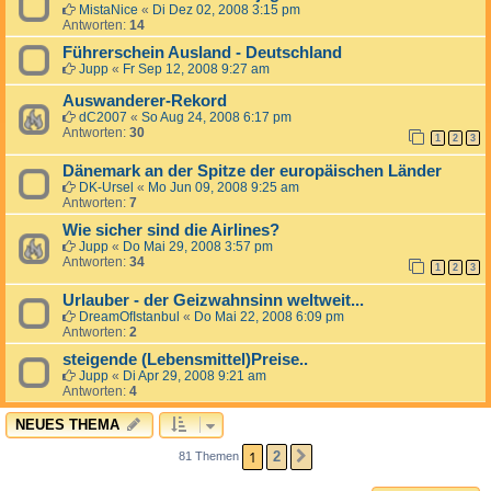
MistaNice
«
Di Dez 02, 2008 3:15 pm
Antworten:
14
Führerschein Ausland - Deutschland
Jupp
«
Fr Sep 12, 2008 9:27 am
Auswanderer-Rekord
dC2007
«
So Aug 24, 2008 6:17 pm
Antworten:
30
1
2
3
Dänemark an der Spitze der europäischen Länder
DK-Ursel
«
Mo Jun 09, 2008 9:25 am
Antworten:
7
Wie sicher sind die Airlines?
Jupp
«
Do Mai 29, 2008 3:57 pm
Antworten:
34
1
2
3
Urlauber - der Geizwahnsinn weltweit...
DreamOfIstanbul
«
Do Mai 22, 2008 6:09 pm
Antworten:
2
steigende (Lebensmittel)Preise..
Jupp
«
Di Apr 29, 2008 9:21 am
Antworten:
4
NEUES THEMA
1
2
81 Themen
NÄCHSTE