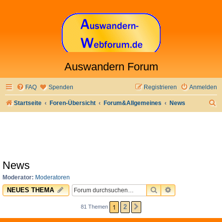
Auswandern Forum
FAQ
Spenden
Registrieren
Anmelden
S
Startseite
Foren-Übersicht
Forum&Allgemeines
News
u
c
h
e
News
Moderator:
Moderatoren
SUCHE
ERWEITERTE 
NEUES THEMA
1
2
81 Themen
NÄCHSTE