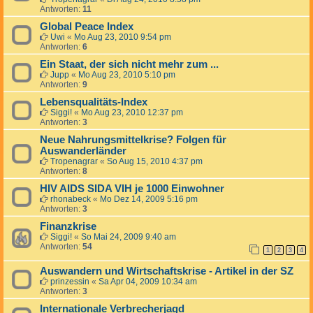
Antworten:
11
Global Peace Index
Uwi
«
Mo Aug 23, 2010 9:54 pm
Antworten:
6
Ein Staat, der sich nicht mehr zum ...
Jupp
«
Mo Aug 23, 2010 5:10 pm
Antworten:
9
Lebensqualitäts-Index
Siggi!
«
Mo Aug 23, 2010 12:37 pm
Antworten:
3
Neue Nahrungsmittelkrise? Folgen für
Auswanderländer
Tropenagrar
«
So Aug 15, 2010 4:37 pm
Antworten:
8
HIV AIDS SIDA VIH je 1000 Einwohner
rhonabeck
«
Mo Dez 14, 2009 5:16 pm
Antworten:
3
Finanzkrise
Siggi!
«
So Mai 24, 2009 9:40 am
Antworten:
54
1
2
3
4
Auswandern und Wirtschaftskrise - Artikel in der SZ
prinzessin
«
Sa Apr 04, 2009 10:34 am
Antworten:
3
Internationale Verbrecherjagd