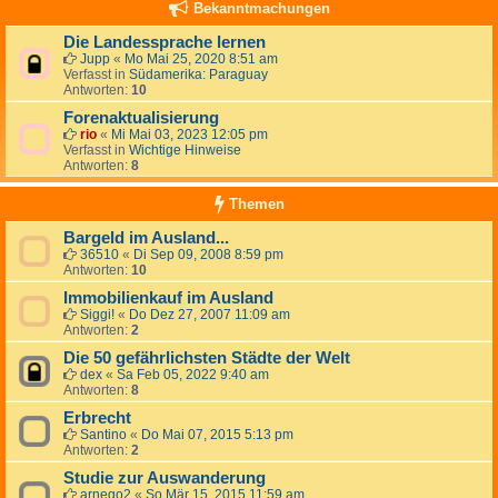
Bekanntmachungen
Die Landessprache lernen
Jupp
«
Mo Mai 25, 2020 8:51 am
Verfasst in
Südamerika: Paraguay
Antworten:
10
Forenaktualisierung
rio
«
Mi Mai 03, 2023 12:05 pm
Verfasst in
Wichtige Hinweise
Antworten:
8
Themen
Bargeld im Ausland...
36510
«
Di Sep 09, 2008 8:59 pm
Antworten:
10
Immobilienkauf im Ausland
Siggi!
«
Do Dez 27, 2007 11:09 am
Antworten:
2
Die 50 gefährlichsten Städte der Welt
dex
«
Sa Feb 05, 2022 9:40 am
Antworten:
8
Erbrecht
Santino
«
Do Mai 07, 2015 5:13 pm
Antworten:
2
Studie zur Auswanderung
arnego2
«
So Mär 15, 2015 11:59 am