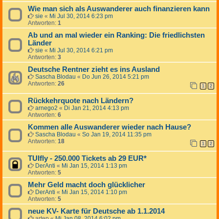
Wie man sich als Auswanderer auch finanzieren kann
sie
«
Mi Jul 30, 2014 6:23 pm
Antworten:
1
Ab und an mal wieder ein Ranking: Die friedlichsten
Länder
sie
«
Mi Jul 30, 2014 6:21 pm
Antworten:
3
Deutsche Rentner zieht es ins Ausland
Sascha Blodau
«
Do Jun 26, 2014 5:21 pm
Antworten:
26
1
2
Rückkehrquote nach Ländern?
arnego2
«
Di Jan 21, 2014 4:13 pm
Antworten:
6
Kommen alle Auswanderer wieder nach Hause?
Sascha Blodau
«
So Jan 19, 2014 11:35 pm
Antworten:
18
1
2
TUIfly - 250.000 Tickets ab 29 EUR*
DerAnti
«
Mi Jan 15, 2014 1:13 pm
Antworten:
5
Mehr Geld macht doch glücklicher
DerAnti
«
Mi Jan 15, 2014 1:10 pm
Antworten:
5
neue KV- Karte für Deutsche ab 1.1.2014
artep
«
Mi Jan 08, 2014 6:02 pm