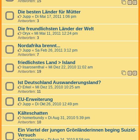
Antworten:
15
1
2
Die besten Länder für Mütter
Jupp
«
Di Mai 17, 2011 1:06 pm
Antworten:
3
Die freundlichsten Länder der Welt
Oryx
«
Mi Mai 11, 2011 12:24 pm
Antworten:
3
Nordafrika brennt...
Jupp
«
Sa Feb 26, 2011 3:12 pm
Antworten:
7
friedlichstes Land > Island
lisarosenthal
«
Mi Dez 22, 2010 11:02 am
Antworten:
19
1
2
Ist Deutschland Auswanderungsland?
Erkel
«
Mi Dez 15, 2010 10:25 am
Antworten:
11
EU-Erweiterung
Jupp
«
Di Okt 26, 2010 12:49 pm
Kälteschatten
homerbundy
«
Di Aug 31, 2010 5:39 pm
Antworten:
10
Ein Viertel der jungen Grönländerinnen beging Suizid-
Versuch
Tropenagrar
«
Di Aug 24, 2010 8:58 pm