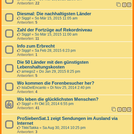
Antworten:
22
1
2
Diesmal: Die nachhaltigsten Länder
Siggi!
«
So Mär 15, 2015 11:05 am
Antworten:
5
Zahl der Fortzüge auf Rekordniveau
Siggi!
«
So Mär 15, 2015 11:00 am
Antworten:
11
Info zum Erbrecht
Siggi!
«
Sa Feb 28, 2015 6:23 pm
Antworten:
1
Die 50 Länder mit den günstigsten
Lebenshaltungskosten
arnego2
«
Do Jan 29, 2015 8:25 pm
Antworten:
5
Wo kommen die Forenbesucher her?
IslaDelEncanto
«
Di Nov 25, 2014 2:40 pm
Antworten:
4
Wo leben die glücklichsten Menschen?
Siggi!
«
Fr Okt 10, 2014 6:55 pm
Antworten:
41
1
2
3
ProSiebenSat.1 zeigt Sendungen im Ausland via
Internet
TikkiTakka
«
Sa Aug 30, 2014 10:25 pm
Antworten:
3