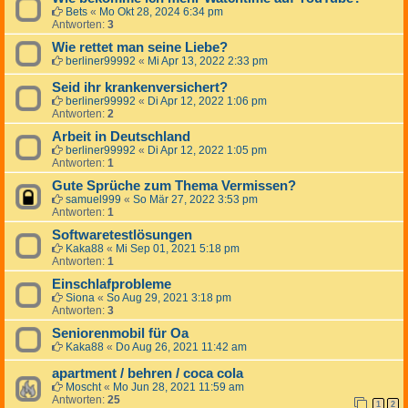
Bets
«
Mo Okt 28, 2024 6:34 pm
Antworten:
3
Wie rettet man seine Liebe?
berliner99992
«
Mi Apr 13, 2022 2:33 pm
Seid ihr krankenversichert?
berliner99992
«
Di Apr 12, 2022 1:06 pm
Antworten:
2
Arbeit in Deutschland
berliner99992
«
Di Apr 12, 2022 1:05 pm
Antworten:
1
Gute Sprüche zum Thema Vermissen?
samuel999
«
So Mär 27, 2022 3:53 pm
Antworten:
1
Softwaretestlösungen
Kaka88
«
Mi Sep 01, 2021 5:18 pm
Antworten:
1
Einschlafprobleme
Siona
«
So Aug 29, 2021 3:18 pm
Antworten:
3
Seniorenmobil für Oa
Kaka88
«
Do Aug 26, 2021 11:42 am
apartment / behren / coca cola
Moscht
«
Mo Jun 28, 2021 11:59 am
Antworten:
25
1
2