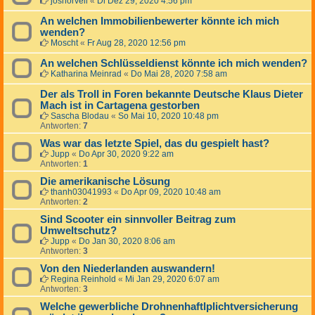
joshorvell
«
Di Dez 29, 2020 4:56 pm
An welchen Immobilienbewerter könnte ich mich
wenden?
Moscht
«
Fr Aug 28, 2020 12:56 pm
An welchen Schlüsseldienst könnte ich mich wenden?
Katharina Meinrad
«
Do Mai 28, 2020 7:58 am
Der als Troll in Foren bekannte Deutsche Klaus Dieter
Mach ist in Cartagena gestorben
Sascha Blodau
«
So Mai 10, 2020 10:48 pm
Antworten:
7
Was war das letzte Spiel, das du gespielt hast?
Jupp
«
Do Apr 30, 2020 9:22 am
Antworten:
1
Die amerikanische Lösung
thanh03041993
«
Do Apr 09, 2020 10:48 am
Antworten:
2
Sind Scooter ein sinnvoller Beitrag zum
Umweltschutz?
Jupp
«
Do Jan 30, 2020 8:06 am
Antworten:
3
Von den Niederlanden auswandern!
Regina Reinhold
«
Mi Jan 29, 2020 6:07 am
Antworten:
3
Welche gewerbliche Drohnenhaftlplichtversicherung