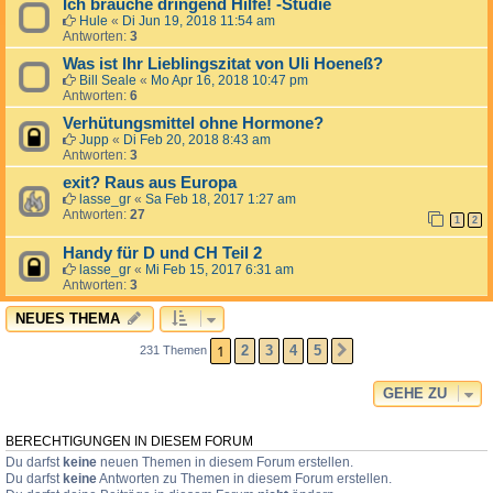
Ich brauche dringend Hilfe! -Studie
Hule
«
Di Jun 19, 2018 11:54 am
Antworten:
3
Was ist Ihr Lieblingszitat von Uli Hoeneß?
Bill Seale
«
Mo Apr 16, 2018 10:47 pm
Antworten:
6
Verhütungsmittel ohne Hormone?
Jupp
«
Di Feb 20, 2018 8:43 am
Antworten:
3
exit? Raus aus Europa
lasse_gr
«
Sa Feb 18, 2017 1:27 am
Antworten:
27
1
2
Handy für D und CH Teil 2
lasse_gr
«
Mi Feb 15, 2017 6:31 am
Antworten:
3
NEUES THEMA
1
2
3
4
5
231 Themen
NÄCHSTE
GEHE ZU
BERECHTIGUNGEN IN DIESEM FORUM
Du darfst
keine
neuen Themen in diesem Forum erstellen.
Du darfst
keine
Antworten zu Themen in diesem Forum erstellen.