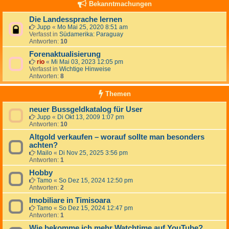
Bekanntmachungen
Die Landessprache lernen
Jupp
«
Mo Mai 25, 2020 8:51 am
Verfasst in
Südamerika: Paraguay
Antworten:
10
Forenaktualisierung
rio
«
Mi Mai 03, 2023 12:05 pm
Verfasst in
Wichtige Hinweise
Antworten:
8
Themen
neuer Bussgeldkatalog für User
Jupp
«
Di Okt 13, 2009 1:07 pm
Antworten:
10
Altgold verkaufen – worauf sollte man besonders
achten?
Mailo
«
Di Nov 25, 2025 3:56 pm
Antworten:
1
Hobby
Tamo
«
So Dez 15, 2024 12:50 pm
Antworten:
2
Imobiliare in Timisoara
Tamo
«
So Dez 15, 2024 12:47 pm
Antworten:
1
Wie bekomme ich mehr Watchtime auf YouTube?