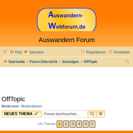
Auswandern Forum
FAQ
Spenden
Registrieren
Anmelden
S
Startseite
Foren-Übersicht
Sonstiges
OffTopic
u
c
h
e
OffTopic
Moderator:
Moderatoren
SUCHE
ERWEITERTE 
NEUES THEMA
1
2
3
4
5
231 Themen
NÄCHSTE