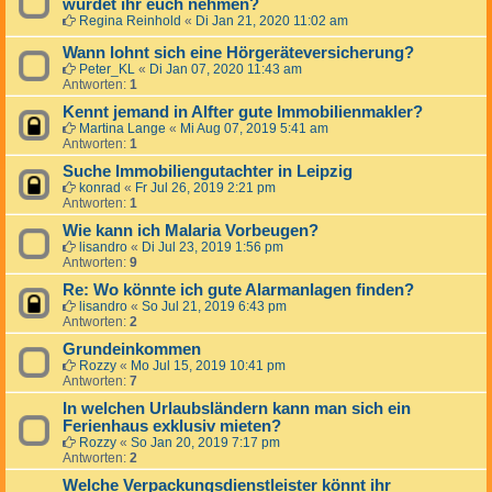
würdet ihr euch nehmen?
Regina Reinhold
«
Di Jan 21, 2020 11:02 am
Wann lohnt sich eine Hörgeräteversicherung?
Peter_KL
«
Di Jan 07, 2020 11:43 am
Antworten:
1
Kennt jemand in Alfter gute Immobilienmakler?
Martina Lange
«
Mi Aug 07, 2019 5:41 am
Antworten:
1
Suche Immobiliengutachter in Leipzig
konrad
«
Fr Jul 26, 2019 2:21 pm
Antworten:
1
Wie kann ich Malaria Vorbeugen?
lisandro
«
Di Jul 23, 2019 1:56 pm
Antworten:
9
Re: Wo könnte ich gute Alarmanlagen finden?
lisandro
«
So Jul 21, 2019 6:43 pm
Antworten:
2
Grundeinkommen
Rozzy
«
Mo Jul 15, 2019 10:41 pm
Antworten:
7
In welchen Urlaubsländern kann man sich ein
Ferienhaus exklusiv mieten?
Rozzy
«
So Jan 20, 2019 7:17 pm
Antworten:
2
Welche Verpackungsdienstleister könnt ihr