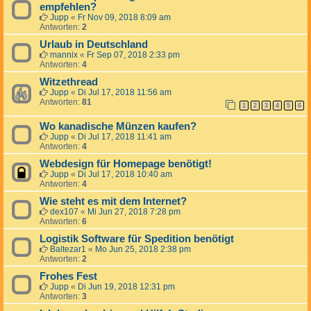
empfehlen?
Jupp
«
Fr Nov 09, 2018 8:09 am
Antworten:
2
Urlaub in Deutschland
mannix
«
Fr Sep 07, 2018 2:33 pm
Antworten:
4
Witzethread
Jupp
«
Di Jul 17, 2018 11:56 am
Antworten:
81
1
2
3
4
5
6
Wo kanadische Münzen kaufen?
Jupp
«
Di Jul 17, 2018 11:41 am
Antworten:
4
Webdesign für Homepage benötigt!
Jupp
«
Di Jul 17, 2018 10:40 am
Antworten:
4
Wie steht es mit dem Internet?
dex107
«
Mi Jun 27, 2018 7:28 pm
Antworten:
6
Logistik Software für Spedition benötigt
Baltezar1
«
Mo Jun 25, 2018 2:38 pm
Antworten:
2
Frohes Fest
Jupp
«
Di Jun 19, 2018 12:31 pm
Antworten:
3