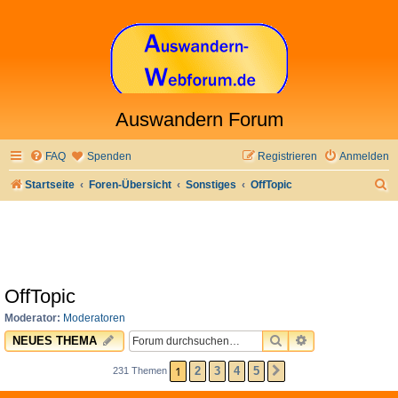
Auswandern Forum
FAQ
Spenden
Registrieren
Anmelden
S
Startseite
Foren-Übersicht
Sonstiges
OffTopic
u
c
h
e
OffTopic
Moderator:
Moderatoren
SUCHE
ERWEITERTE 
NEUES THEMA
1
2
3
4
5
231 Themen
NÄCHSTE