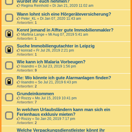
würdet ihr euch nehmen?
Regina Reinhold
«
Di Jan 21, 2020 11:02 am
Wann lohnt sich eine Hörgeräteversicherung?
Peter_KL
«
Di Jan 07, 2020 11:43 am
Antworten:
1
Kennt jemand in Alfter gute Immobilienmakler?
Martina Lange
«
Mi Aug 07, 2019 5:41 am
Antworten:
1
Suche Immobiliengutachter in Leipzig
konrad
«
Fr Jul 26, 2019 2:21 pm
Antworten:
1
Wie kann ich Malaria Vorbeugen?
lisandro
«
Di Jul 23, 2019 1:56 pm
Antworten:
9
Re: Wo könnte ich gute Alarmanlagen finden?
lisandro
«
So Jul 21, 2019 6:43 pm
Antworten:
2
Grundeinkommen
Rozzy
«
Mo Jul 15, 2019 10:41 pm
Antworten:
7
In welchen Urlaubsländern kann man sich ein
Ferienhaus exklusiv mieten?
Rozzy
«
So Jan 20, 2019 7:17 pm
Antworten:
2
Welche Verpackungsdienstleister könnt ihr