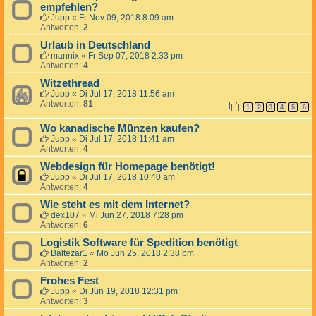
empfehlen?
Jupp
«
Fr Nov 09, 2018 8:09 am
Antworten:
2
Urlaub in Deutschland
mannix
«
Fr Sep 07, 2018 2:33 pm
Antworten:
4
Witzethread
Jupp
«
Di Jul 17, 2018 11:56 am
Antworten:
81
1
2
3
4
5
6
Wo kanadische Münzen kaufen?
Jupp
«
Di Jul 17, 2018 11:41 am
Antworten:
4
Webdesign für Homepage benötigt!
Jupp
«
Di Jul 17, 2018 10:40 am
Antworten:
4
Wie steht es mit dem Internet?
dex107
«
Mi Jun 27, 2018 7:28 pm
Antworten:
6
Logistik Software für Spedition benötigt
Baltezar1
«
Mo Jun 25, 2018 2:38 pm
Antworten:
2
Frohes Fest
Jupp
«
Di Jun 19, 2018 12:31 pm
Antworten:
3