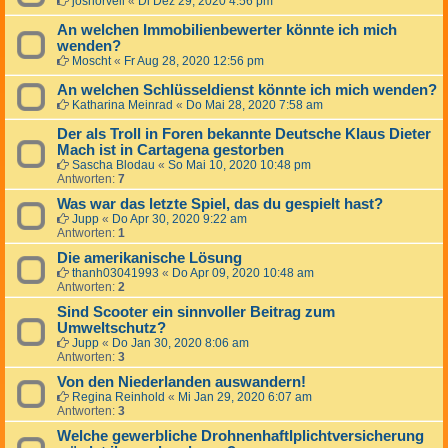
joshorvell
«
Di Dez 29, 2020 4:56 pm
An welchen Immobilienbewerter könnte ich mich
wenden?
Moscht
«
Fr Aug 28, 2020 12:56 pm
An welchen Schlüsseldienst könnte ich mich wenden?
Katharina Meinrad
«
Do Mai 28, 2020 7:58 am
Der als Troll in Foren bekannte Deutsche Klaus Dieter
Mach ist in Cartagena gestorben
Sascha Blodau
«
So Mai 10, 2020 10:48 pm
Antworten:
7
Was war das letzte Spiel, das du gespielt hast?
Jupp
«
Do Apr 30, 2020 9:22 am
Antworten:
1
Die amerikanische Lösung
thanh03041993
«
Do Apr 09, 2020 10:48 am
Antworten:
2
Sind Scooter ein sinnvoller Beitrag zum
Umweltschutz?
Jupp
«
Do Jan 30, 2020 8:06 am
Antworten:
3
Von den Niederlanden auswandern!
Regina Reinhold
«
Mi Jan 29, 2020 6:07 am
Antworten:
3
Welche gewerbliche Drohnenhaftlplichtversicherung