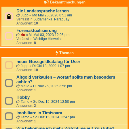
Bekanntmachungen
Die Landessprache lernen
Jupp
«
Mo Mai 25, 2020 8:51 am
Verfasst in
Südamerika: Paraguay
Antworten:
10
Forenaktualisierung
rio
«
Mi Mai 03, 2023 12:05 pm
Verfasst in
Wichtige Hinweise
Antworten:
8
Themen
neuer Bussgeldkatalog für User
Jupp
«
Di Okt 13, 2009 1:07 pm
Antworten:
10
Altgold verkaufen – worauf sollte man besonders
achten?
Mailo
«
Di Nov 25, 2025 3:56 pm
Antworten:
1
Hobby
Tamo
«
So Dez 15, 2024 12:50 pm
Antworten:
2
Imobiliare in Timisoara
Tamo
«
So Dez 15, 2024 12:47 pm
Antworten:
1
Wie bekomme ich mehr Watchtime auf YouTube?