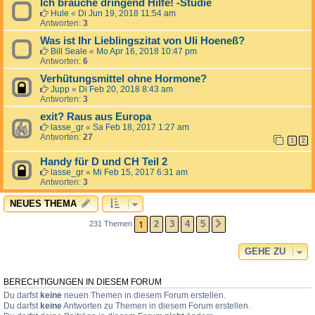
Ich brauche dringend Hilfe! -Studie
Hule
«
Di Jun 19, 2018 11:54 am
Antworten:
3
Was ist Ihr Lieblingszitat von Uli Hoeneß?
Bill Seale
«
Mo Apr 16, 2018 10:47 pm
Antworten:
6
Verhütungsmittel ohne Hormone?
Jupp
«
Di Feb 20, 2018 8:43 am
Antworten:
3
exit? Raus aus Europa
lasse_gr
«
Sa Feb 18, 2017 1:27 am
Antworten:
27
1
2
Handy für D und CH Teil 2
lasse_gr
«
Mi Feb 15, 2017 6:31 am
Antworten:
3
NEUES THEMA
1
2
3
4
5
231 Themen
NÄCHSTE
GEHE ZU
BERECHTIGUNGEN IN DIESEM FORUM
Du darfst
keine
neuen Themen in diesem Forum erstellen.
Du darfst
keine
Antworten zu Themen in diesem Forum erstellen.