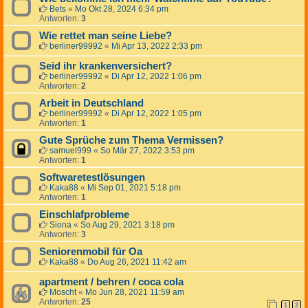
Bets
«
Mo Okt 28, 2024 6:34 pm
Antworten:
3
Wie rettet man seine Liebe?
berliner99992
«
Mi Apr 13, 2022 2:33 pm
Seid ihr krankenversichert?
berliner99992
«
Di Apr 12, 2022 1:06 pm
Antworten:
2
Arbeit in Deutschland
berliner99992
«
Di Apr 12, 2022 1:05 pm
Antworten:
1
Gute Sprüche zum Thema Vermissen?
samuel999
«
So Mär 27, 2022 3:53 pm
Antworten:
1
Softwaretestlösungen
Kaka88
«
Mi Sep 01, 2021 5:18 pm
Antworten:
1
Einschlafprobleme
Siona
«
So Aug 29, 2021 3:18 pm
Antworten:
3
Seniorenmobil für Oa
Kaka88
«
Do Aug 26, 2021 11:42 am
apartment / behren / coca cola
Moscht
«
Mo Jun 28, 2021 11:59 am
Antworten:
25
1
2