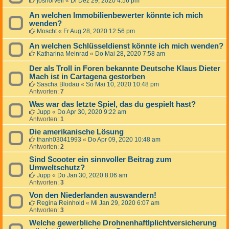
joshorvell
«
Di Dez 29, 2020 4:56 pm
An welchen Immobilienbewerter könnte ich mich
wenden?
Moscht
«
Fr Aug 28, 2020 12:56 pm
An welchen Schlüsseldienst könnte ich mich wenden?
Katharina Meinrad
«
Do Mai 28, 2020 7:58 am
Der als Troll in Foren bekannte Deutsche Klaus Dieter
Mach ist in Cartagena gestorben
Sascha Blodau
«
So Mai 10, 2020 10:48 pm
Antworten:
7
Was war das letzte Spiel, das du gespielt hast?
Jupp
«
Do Apr 30, 2020 9:22 am
Antworten:
1
Die amerikanische Lösung
thanh03041993
«
Do Apr 09, 2020 10:48 am
Antworten:
2
Sind Scooter ein sinnvoller Beitrag zum
Umweltschutz?
Jupp
«
Do Jan 30, 2020 8:06 am
Antworten:
3
Von den Niederlanden auswandern!
Regina Reinhold
«
Mi Jan 29, 2020 6:07 am
Antworten:
3
Welche gewerbliche Drohnenhaftlplichtversicherung