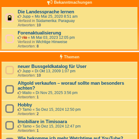
Bekanntmachungen
Die Landessprache lernen
Jupp
«
Mo Mai 25, 2020 8:51 am
Verfasst in
Südamerika: Paraguay
Antworten:
10
Forenaktualisierung
rio
«
Mi Mai 03, 2023 12:05 pm
Verfasst in
Wichtige Hinweise
Antworten:
8
Themen
neuer Bussgeldkatalog für User
Jupp
«
Di Okt 13, 2009 1:07 pm
Antworten:
10
Altgold verkaufen – worauf sollte man besonders
achten?
Mailo
«
Di Nov 25, 2025 3:56 pm
Antworten:
1
Hobby
Tamo
«
So Dez 15, 2024 12:50 pm
Antworten:
2
Imobiliare in Timisoara
Tamo
«
So Dez 15, 2024 12:47 pm
Antworten:
1
Wie bekomme ich mehr Watchtime auf YouTube?