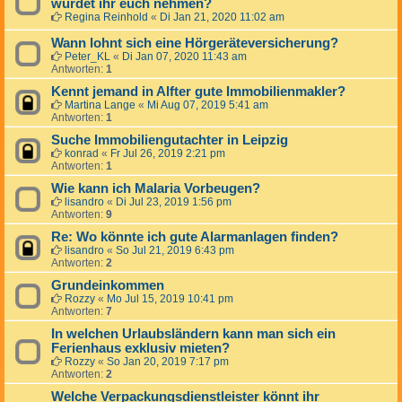
würdet ihr euch nehmen?
Regina Reinhold
«
Di Jan 21, 2020 11:02 am
Wann lohnt sich eine Hörgeräteversicherung?
Peter_KL
«
Di Jan 07, 2020 11:43 am
Antworten:
1
Kennt jemand in Alfter gute Immobilienmakler?
Martina Lange
«
Mi Aug 07, 2019 5:41 am
Antworten:
1
Suche Immobiliengutachter in Leipzig
konrad
«
Fr Jul 26, 2019 2:21 pm
Antworten:
1
Wie kann ich Malaria Vorbeugen?
lisandro
«
Di Jul 23, 2019 1:56 pm
Antworten:
9
Re: Wo könnte ich gute Alarmanlagen finden?
lisandro
«
So Jul 21, 2019 6:43 pm
Antworten:
2
Grundeinkommen
Rozzy
«
Mo Jul 15, 2019 10:41 pm
Antworten:
7
In welchen Urlaubsländern kann man sich ein
Ferienhaus exklusiv mieten?
Rozzy
«
So Jan 20, 2019 7:17 pm
Antworten:
2
Welche Verpackungsdienstleister könnt ihr