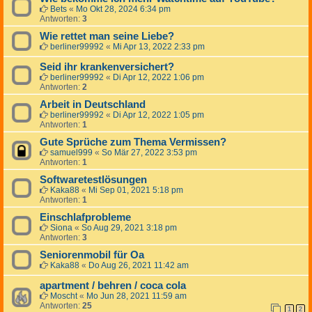
Bets
«
Mo Okt 28, 2024 6:34 pm
Antworten:
3
Wie rettet man seine Liebe?
berliner99992
«
Mi Apr 13, 2022 2:33 pm
Seid ihr krankenversichert?
berliner99992
«
Di Apr 12, 2022 1:06 pm
Antworten:
2
Arbeit in Deutschland
berliner99992
«
Di Apr 12, 2022 1:05 pm
Antworten:
1
Gute Sprüche zum Thema Vermissen?
samuel999
«
So Mär 27, 2022 3:53 pm
Antworten:
1
Softwaretestlösungen
Kaka88
«
Mi Sep 01, 2021 5:18 pm
Antworten:
1
Einschlafprobleme
Siona
«
So Aug 29, 2021 3:18 pm
Antworten:
3
Seniorenmobil für Oa
Kaka88
«
Do Aug 26, 2021 11:42 am
apartment / behren / coca cola
Moscht
«
Mo Jun 28, 2021 11:59 am
Antworten:
25
1
2