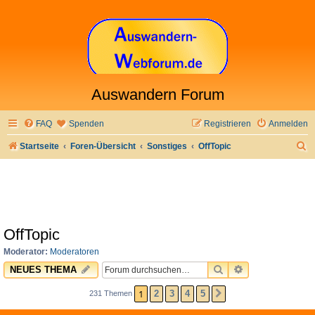
Auswandern Forum
FAQ
Spenden
Registrieren
Anmelden
S
Startseite
Foren-Übersicht
Sonstiges
OffTopic
u
c
h
e
OffTopic
Moderator:
Moderatoren
SUCHE
ERWEITERTE 
NEUES THEMA
1
2
3
4
5
231 Themen
NÄCHSTE