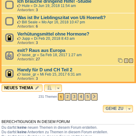
Ich brauche dringend Hilfe! -Studie
Hule
«
Di Jun 19, 2018 11:54 am
Antworten:
3
Was ist Ihr Lieblingszitat von Uli Hoeneß?
Bill Seale
«
Mo Apr 16, 2018 10:47 pm
Antworten:
6
Verhütungsmittel ohne Hormone?
Jupp
«
Di Feb 20, 2018 8:43 am
Antworten:
3
exit? Raus aus Europa
lasse_gr
«
Sa Feb 18, 2017 1:27 am
Antworten:
27
1
2
Handy für D und CH Teil 2
lasse_gr
«
Mi Feb 15, 2017 6:31 am
Antworten:
3
NEUES THEMA
1
2
3
4
5
231 Themen
NÄCHSTE
GEHE ZU
BERECHTIGUNGEN IN DIESEM FORUM
Du darfst
keine
neuen Themen in diesem Forum erstellen.
Du darfst
keine
Antworten zu Themen in diesem Forum erstellen.