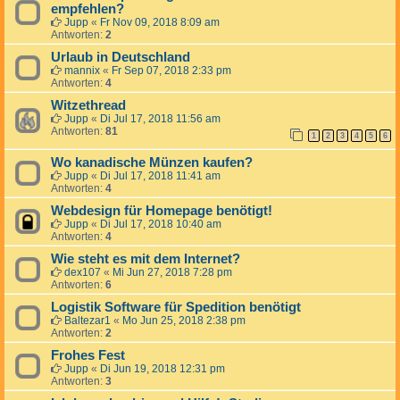
empfehlen?
Jupp
«
Fr Nov 09, 2018 8:09 am
Antworten:
2
Urlaub in Deutschland
mannix
«
Fr Sep 07, 2018 2:33 pm
Antworten:
4
Witzethread
Jupp
«
Di Jul 17, 2018 11:56 am
Antworten:
81
1
2
3
4
5
6
Wo kanadische Münzen kaufen?
Jupp
«
Di Jul 17, 2018 11:41 am
Antworten:
4
Webdesign für Homepage benötigt!
Jupp
«
Di Jul 17, 2018 10:40 am
Antworten:
4
Wie steht es mit dem Internet?
dex107
«
Mi Jun 27, 2018 7:28 pm
Antworten:
6
Logistik Software für Spedition benötigt
Baltezar1
«
Mo Jun 25, 2018 2:38 pm
Antworten:
2
Frohes Fest
Jupp
«
Di Jun 19, 2018 12:31 pm
Antworten:
3