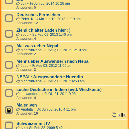
yuii
«
Fr Jun 06, 2014 10:28 am
Antworten:
5
Deutsches Fernsehen
Peter_KL
«
Mo Jun 10, 2013 11:19 am
Antworten:
12
Ziemlich alter Laden hier :(
sudu
«
Sa Feb 09, 2013 1:40 pm
Antworten:
4
Mal was ueber Nepal
MoritzInNepal
«
Fr Aug 03, 2012 12:10 pm
Antworten:
2
Mehr ueber Auswandern nach Nepal
Jupp
«
Fr Aug 03, 2012 11:05 am
Antworten:
3
NEPAL: Ausgewanderte Huendin
MoritzInNepal
«
Fr Aug 03, 2012 6:53 am
suche Deutsche in Indien (evtl. Westküste)
thewanderer
«
Fr Okt 21, 2011 9:08 pm
Antworten:
4
Malediven
Anahita
«
Do Jun 03, 2010 4:11 pm
Antworten:
16
1
2
Schweizer mit IV
rzk
«
So Feb 22, 2009 5:42 pm