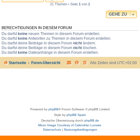
21 Themen • Seite
1
von
1
GEHE ZU
BERECHTIGUNGEN IN DIESEM FORUM
Du darfst
keine
neuen Themen in diesem Forum erstellen.
Du darfst
keine
Antworten zu Themen in diesem Forum erstellen.
Du darfst deine Beiträge in diesem Forum
nicht
ändern.
Du darfst deine Beiträge in diesem Forum
nicht
löschen.
Du darfst
keine
Dateianhänge in diesem Forum erstellen.
Startseite
Foren-Übersicht
Alle Zeiten sind
UTC+02:00
Powered by
phpBB
® Forum Software © phpBB Limited
Style by
phpBB Spain
Deutsche Übersetzung durch
phpBB.de
Moon Image Courtesy of Calendrier Lunaire.
Datenschutz
|
Nutzungsbedingungen