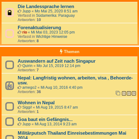
Die Landessprache lernen
Jupp
«
Mo Mai 25, 2020 8:51 am
Verfasst in
Südamerika: Paraguay
Antworten:
10
Forenaktualisierung
rio
«
Mi Mai 03, 2023 12:05 pm
Verfasst in
Wichtige Hinweise
Antworten:
8
Themen
Auswandern auf Zeit nach Singapur
Quirin
«
Mo Jul 15, 2019 12:14 pm
Antworten:
7
Nepal: Langfristig wohnen, arbeiten, visa , Behoerde-
usw.
arnego2
«
Mi Aug 10, 2016 4:40 pm
Antworten:
36
1
2
3
Wohnen in Nepal
Siggi!
«
Mi Aug 19, 2015 8:47 am
Antworten:
1
Goa baut ein Gefängnis...
Jupp
«
Mi Aug 13, 2014 9:23 am
Militärputsch Thailand Einreisebestimmungen Mai
2014