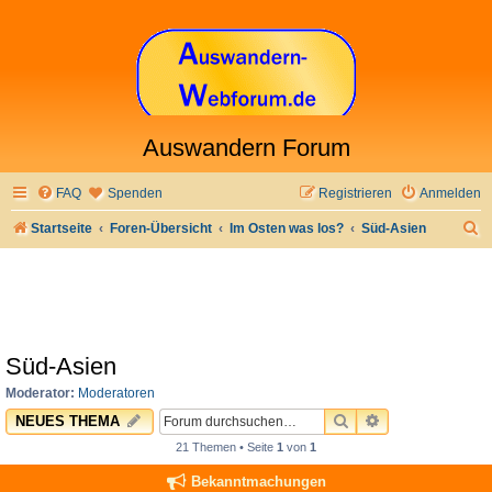
Auswandern Forum
FAQ
Spenden
Registrieren
Anmelden
S
Startseite
Foren-Übersicht
Im Osten was los?
Süd-Asien
u
c
h
e
Süd-Asien
Moderator:
Moderatoren
SUCHE
ERWEITERTE 
NEUES THEMA
21 Themen • Seite
1
von
1
Bekanntmachungen