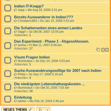
Indien IT-Knapp?
Jupp
«
Mo Aug 18, 2008 3:31 pm
Bereits Auswanderer in Indien???
Christian1983
«
Do Jan 10, 2008 3:32 pm
Die Schattenseiten eines armen Landes
Siggi!
«
Sa Okt 06, 2007 10:05 pm
Antworten:
1
Das Experiment - Phase 1 - Abgeschlossen.
sesha
«
Fr Mai 11, 2007 9:49 pm
Antworten:
17
1
2
Visum Fragen Indien
illuminatus
«
So Dez 10, 2006 4:03 pm
Antworten:
1
Suche Auswanderungswillige für 2007 nach Indien
Philip
«
So Sep 17, 2006 6:18 pm
Antworten:
4
Die niedrigsten Lebenshaltungskosten ...
illuminatus
«
Do Okt 20, 2005 7:03 am
Antworten:
10
Einleitung
admin
«
Mo Feb 16, 2004 2:48 pm
NEUES THEMA