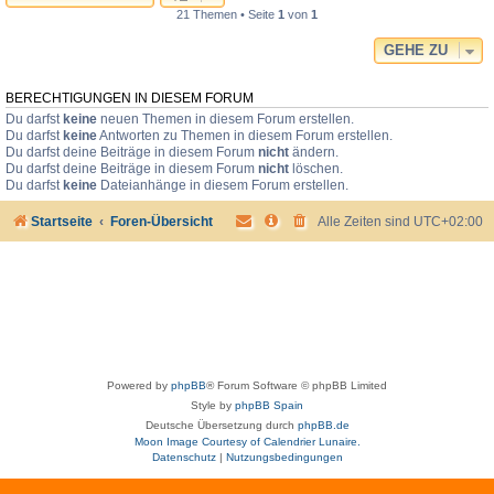
21 Themen • Seite
1
von
1
GEHE ZU
BERECHTIGUNGEN IN DIESEM FORUM
Du darfst
keine
neuen Themen in diesem Forum erstellen.
Du darfst
keine
Antworten zu Themen in diesem Forum erstellen.
Du darfst deine Beiträge in diesem Forum
nicht
ändern.
Du darfst deine Beiträge in diesem Forum
nicht
löschen.
Du darfst
keine
Dateianhänge in diesem Forum erstellen.
Startseite
Foren-Übersicht
Alle Zeiten sind
UTC+02:00
Powered by
phpBB
® Forum Software © phpBB Limited
Style by
phpBB Spain
Deutsche Übersetzung durch
phpBB.de
Moon Image Courtesy of Calendrier Lunaire.
Datenschutz
|
Nutzungsbedingungen