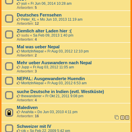
yuii
«
Fr Jun 06, 2014 10:28 am
Antworten:
5
Deutsches Fernsehen
Peter_KL
«
Mo Jun 10, 2013 11:19 am
Antworten:
12
Ziemlich alter Laden hier :(
sudu
«
Sa Feb 09, 2013 1:40 pm
Antworten:
4
Mal was ueber Nepal
MoritzInNepal
«
Fr Aug 03, 2012 12:10 pm
Antworten:
2
Mehr ueber Auswandern nach Nepal
Jupp
«
Fr Aug 03, 2012 11:05 am
Antworten:
3
NEPAL: Ausgewanderte Huendin
MoritzInNepal
«
Fr Aug 03, 2012 6:53 am
suche Deutsche in Indien (evtl. Westküste)
thewanderer
«
Fr Okt 21, 2011 9:08 pm
Antworten:
4
Malediven
Anahita
«
Do Jun 03, 2010 4:11 pm
Antworten:
16
1
2
Schweizer mit IV
rzk
«
So Feb 22, 2009 5:42 pm