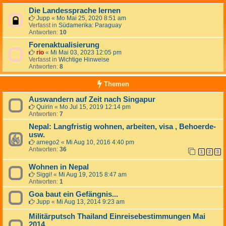
Die Landessprache lernen
Jupp
«
Mo Mai 25, 2020 8:51 am
Verfasst in
Südamerika: Paraguay
Antworten:
10
Forenaktualisierung
rio
«
Mi Mai 03, 2023 12:05 pm
Verfasst in
Wichtige Hinweise
Antworten:
8
Themen
Auswandern auf Zeit nach Singapur
Quirin
«
Mo Jul 15, 2019 12:14 pm
Antworten:
7
Nepal: Langfristig wohnen, arbeiten, visa , Behoerde-
usw.
arnego2
«
Mi Aug 10, 2016 4:40 pm
Antworten:
36
1
2
3
Wohnen in Nepal
Siggi!
«
Mi Aug 19, 2015 8:47 am
Antworten:
1
Goa baut ein Gefängnis...
Jupp
«
Mi Aug 13, 2014 9:23 am
Militärputsch Thailand Einreisebestimmungen Mai
2014