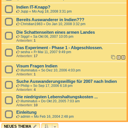
Indien IT-Knapp?
Jupp
«
Mo Aug 18, 2008 3:31 pm
Bereits Auswanderer in Indien???
Christian1983
«
Do Jan 10, 2008 3:32 pm
Die Schattenseiten eines armen Landes
Siggi!
«
Sa Okt 06, 2007 10:05 pm
Antworten:
1
Das Experiment - Phase 1 - Abgeschlossen.
sesha
«
Fr Mai 11, 2007 9:49 pm
Antworten:
17
1
2
Visum Fragen Indien
illuminatus
«
So Dez 10, 2006 4:03 pm
Antworten:
1
Suche Auswanderungswillige für 2007 nach Indien
Philip
«
So Sep 17, 2006 6:18 pm
Antworten:
4
Die niedrigsten Lebenshaltungskosten ...
illuminatus
«
Do Okt 20, 2005 7:03 am
Antworten:
10
Einleitung
admin
«
Mo Feb 16, 2004 2:48 pm
NEUES THEMA