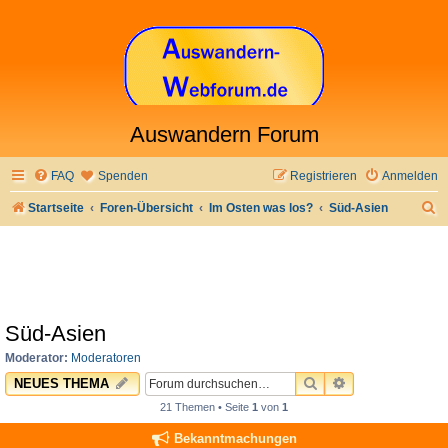
Auswandern Forum
FAQ
Spenden
Registrieren
Anmelden
S
Startseite
Foren-Übersicht
Im Osten was los?
Süd-Asien
u
c
h
e
Süd-Asien
Moderator:
Moderatoren
SUCHE
ERWEITERTE 
NEUES THEMA
21 Themen • Seite
1
von
1
Bekanntmachungen