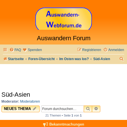
Auswandern Forum
FAQ
Spenden
Registrieren
Anmelden
S
Startseite
Foren-Übersicht
Im Osten was los?
Süd-Asien
u
c
h
e
Süd-Asien
Moderator:
Moderatoren
SUCHE
ERWEITERTE 
NEUES THEMA
21 Themen • Seite
1
von
1
Bekanntmachungen