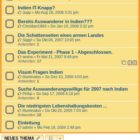
Indien IT-Knapp?
Jupp
«
Mo Aug 18, 2008 3:31 pm
Bereits Auswanderer in Indien???
Christian1983
«
Do Jan 10, 2008 3:32 pm
Die Schattenseiten eines armen Landes
Siggi!
«
Sa Okt 06, 2007 10:05 pm
Antworten:
1
Das Experiment - Phase 1 - Abgeschlossen.
sesha
«
Fr Mai 11, 2007 9:49 pm
Antworten:
17
1
2
Visum Fragen Indien
illuminatus
«
So Dez 10, 2006 4:03 pm
Antworten:
1
Suche Auswanderungswillige für 2007 nach Indien
Philip
«
So Sep 17, 2006 6:18 pm
Antworten:
4
Die niedrigsten Lebenshaltungskosten ...
illuminatus
«
Do Okt 20, 2005 7:03 am
Antworten:
10
Einleitung
admin
«
Mo Feb 16, 2004 2:48 pm
NEUES THEMA