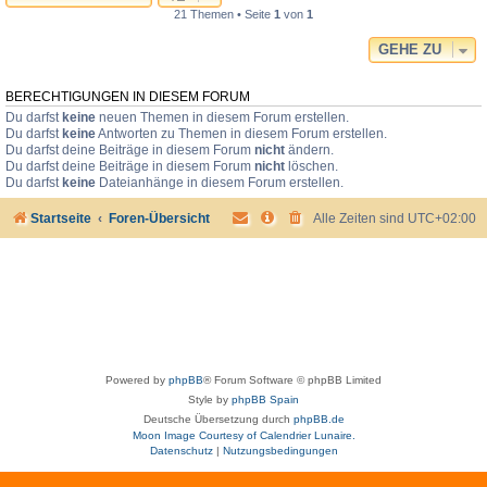
21 Themen • Seite
1
von
1
GEHE ZU
BERECHTIGUNGEN IN DIESEM FORUM
Du darfst
keine
neuen Themen in diesem Forum erstellen.
Du darfst
keine
Antworten zu Themen in diesem Forum erstellen.
Du darfst deine Beiträge in diesem Forum
nicht
ändern.
Du darfst deine Beiträge in diesem Forum
nicht
löschen.
Du darfst
keine
Dateianhänge in diesem Forum erstellen.
Startseite
Foren-Übersicht
Alle Zeiten sind
UTC+02:00
Powered by
phpBB
® Forum Software © phpBB Limited
Style by
phpBB Spain
Deutsche Übersetzung durch
phpBB.de
Moon Image Courtesy of Calendrier Lunaire.
Datenschutz
|
Nutzungsbedingungen