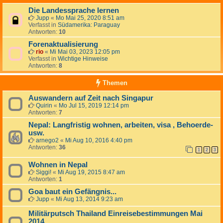
Die Landessprache lernen
Jupp
«
Mo Mai 25, 2020 8:51 am
Verfasst in
Südamerika: Paraguay
Antworten:
10
Forenaktualisierung
rio
«
Mi Mai 03, 2023 12:05 pm
Verfasst in
Wichtige Hinweise
Antworten:
8
Themen
Auswandern auf Zeit nach Singapur
Quirin
«
Mo Jul 15, 2019 12:14 pm
Antworten:
7
Nepal: Langfristig wohnen, arbeiten, visa , Behoerde-
usw.
arnego2
«
Mi Aug 10, 2016 4:40 pm
Antworten:
36
1
2
3
Wohnen in Nepal
Siggi!
«
Mi Aug 19, 2015 8:47 am
Antworten:
1
Goa baut ein Gefängnis...
Jupp
«
Mi Aug 13, 2014 9:23 am
Militärputsch Thailand Einreisebestimmungen Mai
2014