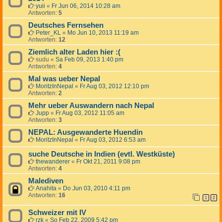
yuii
«
Fr Jun 06, 2014 10:28 am
Antworten:
5
Deutsches Fernsehen
Peter_KL
«
Mo Jun 10, 2013 11:19 am
Antworten:
12
Ziemlich alter Laden hier :(
sudu
«
Sa Feb 09, 2013 1:40 pm
Antworten:
4
Mal was ueber Nepal
MoritzInNepal
«
Fr Aug 03, 2012 12:10 pm
Antworten:
2
Mehr ueber Auswandern nach Nepal
Jupp
«
Fr Aug 03, 2012 11:05 am
Antworten:
3
NEPAL: Ausgewanderte Huendin
MoritzInNepal
«
Fr Aug 03, 2012 6:53 am
suche Deutsche in Indien (evtl. Westküste)
thewanderer
«
Fr Okt 21, 2011 9:08 pm
Antworten:
4
Malediven
Anahita
«
Do Jun 03, 2010 4:11 pm
Antworten:
16
1
2
Schweizer mit IV
rzk
«
So Feb 22, 2009 5:42 pm