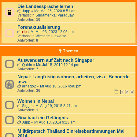
Die Landessprache lernen
Jupp
«
Mo Mai 25, 2020 8:51 am
Verfasst in
Südamerika: Paraguay
Antworten:
10
Forenaktualisierung
rio
«
Mi Mai 03, 2023 12:05 pm
Verfasst in
Wichtige Hinweise
Antworten:
8
Themen
Auswandern auf Zeit nach Singapur
Quirin
«
Mo Jul 15, 2019 12:14 pm
Antworten:
7
Nepal: Langfristig wohnen, arbeiten, visa , Behoerde-
usw.
arnego2
«
Mi Aug 10, 2016 4:40 pm
Antworten:
36
1
2
3
Wohnen in Nepal
Siggi!
«
Mi Aug 19, 2015 8:47 am
Antworten:
1
Goa baut ein Gefängnis...
Jupp
«
Mi Aug 13, 2014 9:23 am
Militärputsch Thailand Einreisebestimmungen Mai
2014