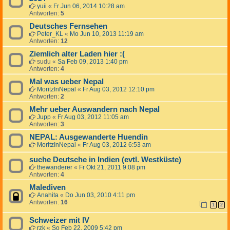
yuii
«
Fr Jun 06, 2014 10:28 am
Antworten:
5
Deutsches Fernsehen
Peter_KL
«
Mo Jun 10, 2013 11:19 am
Antworten:
12
Ziemlich alter Laden hier :(
sudu
«
Sa Feb 09, 2013 1:40 pm
Antworten:
4
Mal was ueber Nepal
MoritzInNepal
«
Fr Aug 03, 2012 12:10 pm
Antworten:
2
Mehr ueber Auswandern nach Nepal
Jupp
«
Fr Aug 03, 2012 11:05 am
Antworten:
3
NEPAL: Ausgewanderte Huendin
MoritzInNepal
«
Fr Aug 03, 2012 6:53 am
suche Deutsche in Indien (evtl. Westküste)
thewanderer
«
Fr Okt 21, 2011 9:08 pm
Antworten:
4
Malediven
Anahita
«
Do Jun 03, 2010 4:11 pm
Antworten:
16
1
2
Schweizer mit IV
rzk
«
So Feb 22, 2009 5:42 pm