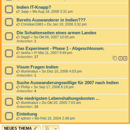
Indien IT-Knapp?
Jupp
«
Mo Aug 18, 2008 3:31 pm
Bereits Auswanderer in Indien???
Christian1983
«
Do Jan 10, 2008 3:32 pm
Die Schattenseiten eines armen Landes
Siggi!
«
Sa Okt 06, 2007 10:05 pm
Antworten:
1
Das Experiment - Phase 1 - Abgeschlossen.
sesha
«
Fr Mai 11, 2007 9:49 pm
Antworten:
17
1
2
Visum Fragen Indien
illuminatus
«
So Dez 10, 2006 4:03 pm
Antworten:
1
Suche Auswanderungswillige für 2007 nach Indien
Philip
«
So Sep 17, 2006 6:18 pm
Antworten:
4
Die niedrigsten Lebenshaltungskosten ...
illuminatus
«
Do Okt 20, 2005 7:03 am
Antworten:
10
Einleitung
admin
«
Mo Feb 16, 2004 2:48 pm
NEUES THEMA