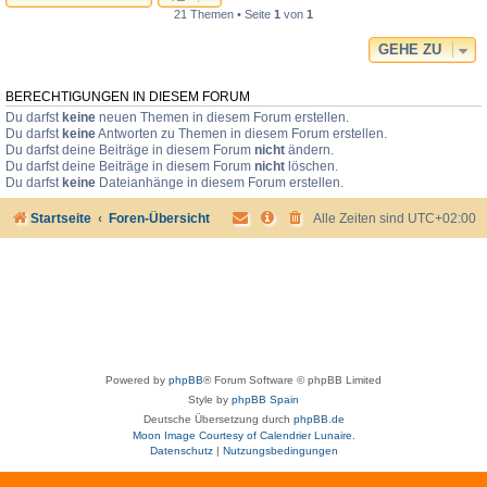
21 Themen • Seite
1
von
1
GEHE ZU
BERECHTIGUNGEN IN DIESEM FORUM
Du darfst
keine
neuen Themen in diesem Forum erstellen.
Du darfst
keine
Antworten zu Themen in diesem Forum erstellen.
Du darfst deine Beiträge in diesem Forum
nicht
ändern.
Du darfst deine Beiträge in diesem Forum
nicht
löschen.
Du darfst
keine
Dateianhänge in diesem Forum erstellen.
Startseite
Foren-Übersicht
Alle Zeiten sind
UTC+02:00
Powered by
phpBB
® Forum Software © phpBB Limited
Style by
phpBB Spain
Deutsche Übersetzung durch
phpBB.de
Moon Image Courtesy of Calendrier Lunaire.
Datenschutz
|
Nutzungsbedingungen