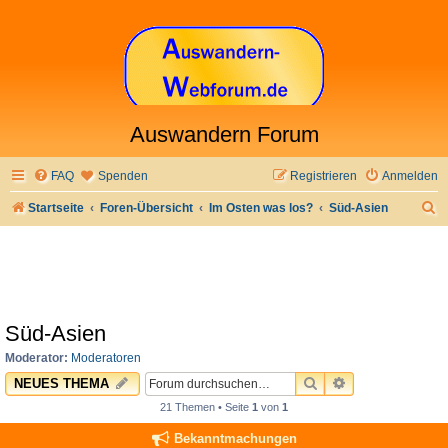
Auswandern Forum
FAQ
Spenden
Registrieren
Anmelden
S
Startseite
Foren-Übersicht
Im Osten was los?
Süd-Asien
u
c
h
e
Süd-Asien
Moderator:
Moderatoren
SUCHE
ERWEITERTE 
NEUES THEMA
21 Themen • Seite
1
von
1
Bekanntmachungen