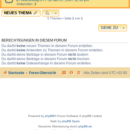
AbundWegHH
«
So Jan 07, 2007 12:36 pm
Antworten:
3
NEUES THEMA
5 Themen • Seite
1
von
1
GEHE ZU
BERECHTIGUNGEN IN DIESEM FORUM
Du darfst
keine
neuen Themen in diesem Forum erstellen.
Du darfst
keine
Antworten zu Themen in diesem Forum erstellen.
Du darfst deine Beiträge in diesem Forum
nicht
ändern.
Du darfst deine Beiträge in diesem Forum
nicht
löschen.
Du darfst
keine
Dateianhänge in diesem Forum erstellen.
Startseite
Foren-Übersicht
Alle Zeiten sind
UTC+02:00
Powered by
phpBB
® Forum Software © phpBB Limited
Style by
phpBB Spain
Deutsche Übersetzung durch
phpBB.de