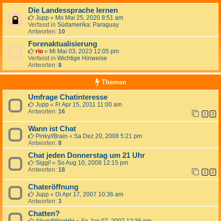
Die Landessprache lernen
Jupp
«
Mo Mai 25, 2020 8:51 am
Verfasst in
Südamerika: Paraguay
Antworten:
10
Forenaktualisierung
rio
«
Mi Mai 03, 2023 12:05 pm
Verfasst in
Wichtige Hinweise
Antworten:
8
Themen
Umfrage Chatinteresse
Jupp
«
Fr Apr 15, 2011 11:00 am
Antworten:
16
1
2
Wann ist Chat
Pinky//Brain
«
Sa Dez 20, 2008 5:21 pm
Antworten:
8
Chat jeden Donnerstag um 21 Uhr
Siggi!
«
So Aug 10, 2008 12:15 pm
Antworten:
18
1
2
Chateröffnung
Jupp
«
Di Apr 17, 2007 10:36 am
Antworten:
3
Chatten?