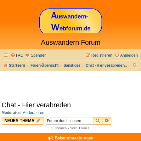
Auswandern Forum
FAQ
Spenden
Registrieren
Anmelden
S
Startseite
Foren-Übersicht
Sonstiges
Chat - Hier verabreden...
u
c
h
e
Chat - Hier verabreden...
Moderator:
Moderatoren
SUCHE
ERWEITERTE 
NEUES THEMA
5 Themen • Seite
1
von
1
Bekanntmachungen