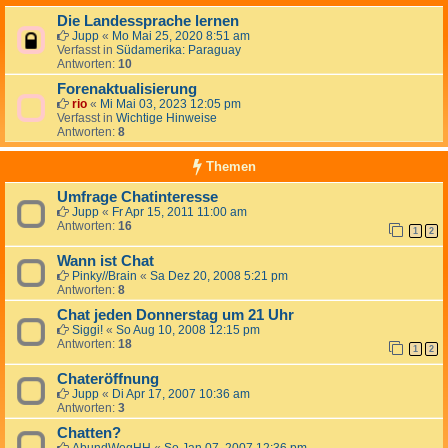
Die Landessprache lernen
Jupp
«
Mo Mai 25, 2020 8:51 am
Verfasst in
Südamerika: Paraguay
Antworten:
10
Forenaktualisierung
rio
«
Mi Mai 03, 2023 12:05 pm
Verfasst in
Wichtige Hinweise
Antworten:
8
Themen
Umfrage Chatinteresse
Jupp
«
Fr Apr 15, 2011 11:00 am
Antworten:
16
1
2
Wann ist Chat
Pinky//Brain
«
Sa Dez 20, 2008 5:21 pm
Antworten:
8
Chat jeden Donnerstag um 21 Uhr
Siggi!
«
So Aug 10, 2008 12:15 pm
Antworten:
18
1
2
Chateröffnung
Jupp
«
Di Apr 17, 2007 10:36 am
Antworten:
3
Chatten?