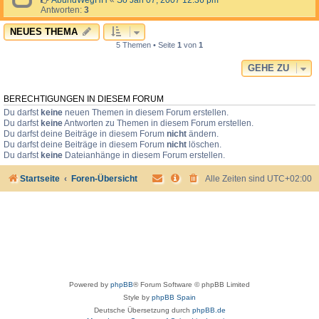
AbundWegHH
«
So Jan 07, 2007 12:36 pm
Antworten:
3
NEUES THEMA
5 Themen • Seite
1
von
1
GEHE ZU
BERECHTIGUNGEN IN DIESEM FORUM
Du darfst
keine
neuen Themen in diesem Forum erstellen.
Du darfst
keine
Antworten zu Themen in diesem Forum erstellen.
Du darfst deine Beiträge in diesem Forum
nicht
ändern.
Du darfst deine Beiträge in diesem Forum
nicht
löschen.
Du darfst
keine
Dateianhänge in diesem Forum erstellen.
Startseite
Foren-Übersicht
Alle Zeiten sind
UTC+02:00
Powered by
phpBB
® Forum Software © phpBB Limited
Style by
phpBB Spain
Deutsche Übersetzung durch
phpBB.de