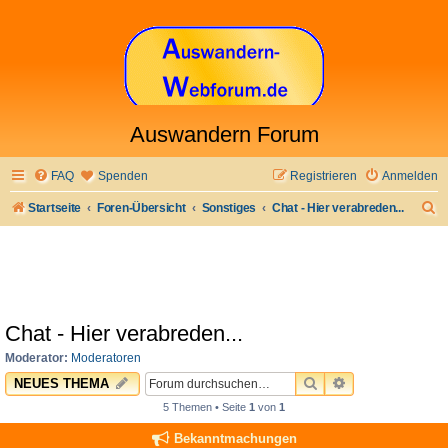
Auswandern Forum
FAQ
Spenden
Registrieren
Anmelden
S
Startseite
Foren-Übersicht
Sonstiges
Chat - Hier verabreden...
u
c
h
e
Chat - Hier verabreden...
Moderator:
Moderatoren
SUCHE
ERWEITERTE 
NEUES THEMA
5 Themen • Seite
1
von
1
Bekanntmachungen