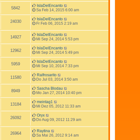
IslaDelEncanto
5842
Sa Feb 14, 2015 6:00 am
IslaDelEncanto
24030
Fr Feb 06, 2015 2:19 am
IslaDelEncanto
14927
Mi Sep 24, 2014 5:53 pm
IslaDelEncanto
12962
Mi Sep 24, 2014 5:49 pm
IslaDelEncanto
5959
Mi Sep 10, 2014 7:33 pm
Ralfrosarito
11580
Do Jul 03, 2014 3:50 am
Sascha Blodau
8949
Mo Jan 27, 2014 10:40 pm
meintag1
13184
Mi Dez 05, 2012 11:33 am
Oryx
26092
Do Aug 09, 2012 11:29 am
Raytina
26964
Sa Mai 26, 2012 9:14 am