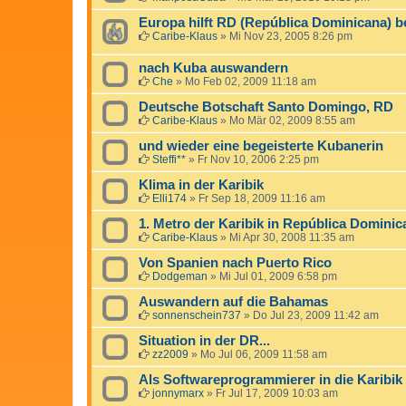
Europa hilft RD (República Dominicana) b
Caribe-Klaus
»
Mi Nov 23, 2005 8:26 pm
nach Kuba auswandern
Che
»
Mo Feb 02, 2009 11:18 am
Deutsche Botschaft Santo Domingo, RD
Caribe-Klaus
»
Mo Mär 02, 2009 8:55 am
und wieder eine begeisterte Kubanerin
Steffi**
»
Fr Nov 10, 2006 2:25 pm
Klima in der Karibik
Elli174
»
Fr Sep 18, 2009 11:16 am
1. Metro der Karibik in República Dominic
Caribe-Klaus
»
Mi Apr 30, 2008 11:35 am
Von Spanien nach Puerto Rico
Dodgeman
»
Mi Jul 01, 2009 6:58 pm
Auswandern auf die Bahamas
sonnenschein737
»
Do Jul 23, 2009 11:42 am
Situation in der DR...
zz2009
»
Mo Jul 06, 2009 11:58 am
Als Softwareprogrammierer in die Karibik
jonnymarx
»
Fr Jul 17, 2009 10:03 am