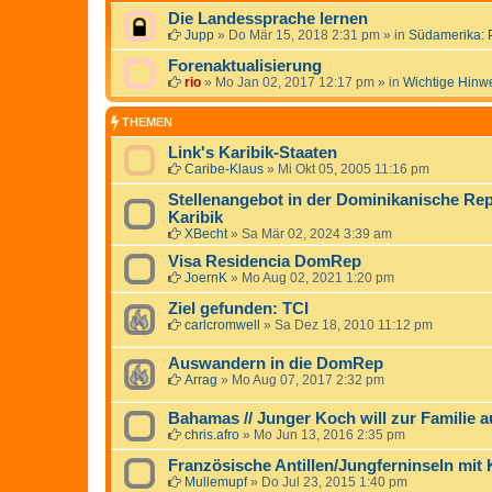
Die Landessprache lernen
Jupp
»
Do Mär 15, 2018 2:31 pm
» in
Südamerika: 
Forenaktualisierung
rio
»
Mo Jan 02, 2017 12:17 pm
» in
Wichtige Hinw
THEMEN
Link's Karibik-Staaten
Caribe-Klaus
»
Mi Okt 05, 2005 11:16 pm
Stellenangebot in der Dominikanische Rep
Karibik
XBecht
»
Sa Mär 02, 2024 3:39 am
Visa Residencia DomRep
JoernK
»
Mo Aug 02, 2021 1:20 pm
Ziel gefunden: TCI
carlcromwell
»
Sa Dez 18, 2010 11:12 pm
Auswandern in die DomRep
Arrag
»
Mo Aug 07, 2017 2:32 pm
Bahamas // Junger Koch will zur Familie 
chris.afro
»
Mo Jun 13, 2016 2:35 pm
Französische Antillen/Jungferninseln mit 
Mullemupf
»
Do Jul 23, 2015 1:40 pm