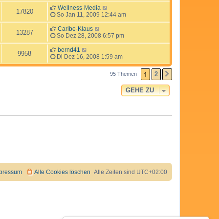
Wellness-Media
17820
So Jan 11, 2009 12:44 am
Caribe-Klaus
13287
So Dez 28, 2008 6:57 pm
bernd41
9958
Di Dez 16, 2008 1:59 am
1
2
95 Themen
NÄCHSTE
GEHE ZU
pressum
Alle Cookies löschen
Alle Zeiten sind
UTC+02:00