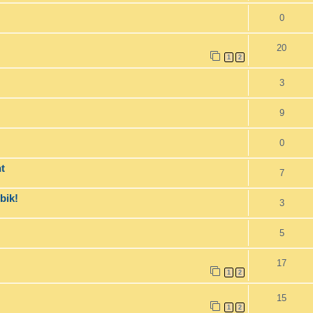
0
20
1
2
3
9
0
t
7
bik!
3
5
17
1
2
15
1
2