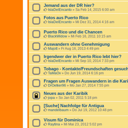
Jemand aus der DR hier?
IslaDelEncanto
»
Sa Feb 14, 2015 6:00 am
Fotos aus Puerto Rico
IslaDelEncanto
»
Mi Dez 31, 2014 4:16 am
Puerto Rico und die Chancen
BlackWidow
»
Mi Feb 16, 2011 10:15 am
Auswandern ohne Genehmigung
Majott
»
Fr Aug 16, 2013 4:49 pm
Irgendwer der in Puerto Rico lebt hier?
IslaDelEncanto
»
Mi Sep 10, 2014 7:33 pm
Tobago - Kontakte/Freundschaften gesuch
TaMaOv
»
Do Jun 19, 2014 6:16 pm
Fragen um Fragen Auswandern in die Kari
DrOetker96
»
Mo Jan 27, 2014 7:55 pm
Neues aus der Karibik
jopa
»
So Jan 02, 2011 5:18 pm
[Suche] Nachfolge für Antigua
mandelbaum
»
Do Jul 19, 2012 10:48 pm
Visum für Dominica
Raytina
»
Mi Mai 23, 2012 5:02 pm