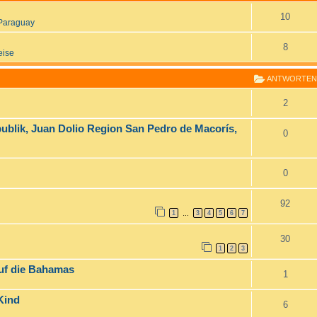
10
Paraguay
8
eise
ANTWORTEN
2
ublik, Juan Dolio Region San Pedro de Macorís,
0
0
92
1
3
4
5
6
7
…
30
1
2
3
auf die Bahamas
1
Kind
6