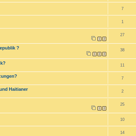
7
1
27
1
2
epublik ?
38
1
2
3
ik?
11
tzungen?
7
und Haitianer
2
25
1
2
10
14