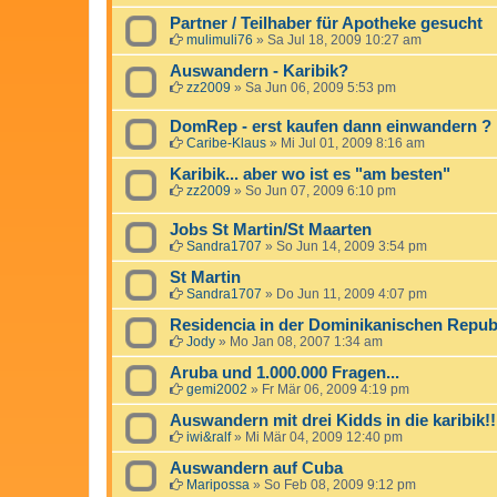
Partner / Teilhaber für Apotheke gesucht
mulimuli76
»
Sa Jul 18, 2009 10:27 am
Auswandern - Karibik?
zz2009
»
Sa Jun 06, 2009 5:53 pm
DomRep - erst kaufen dann einwandern ?
Caribe-Klaus
»
Mi Jul 01, 2009 8:16 am
Karibik... aber wo ist es "am besten"
zz2009
»
So Jun 07, 2009 6:10 pm
Jobs St Martin/St Maarten
Sandra1707
»
So Jun 14, 2009 3:54 pm
St Martin
Sandra1707
»
Do Jun 11, 2009 4:07 pm
Residencia in der Dominikanischen Repub
Jody
»
Mo Jan 08, 2007 1:34 am
Aruba und 1.000.000 Fragen...
gemi2002
»
Fr Mär 06, 2009 4:19 pm
Auswandern mit drei Kidds in die karibik!!
iwi&ralf
»
Mi Mär 04, 2009 12:40 pm
Auswandern auf Cuba
Maripossa
»
So Feb 08, 2009 9:12 pm