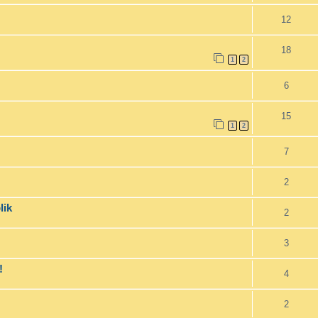
12
18
1
2
6
15
1
2
7
2
lik
2
3
!
4
2