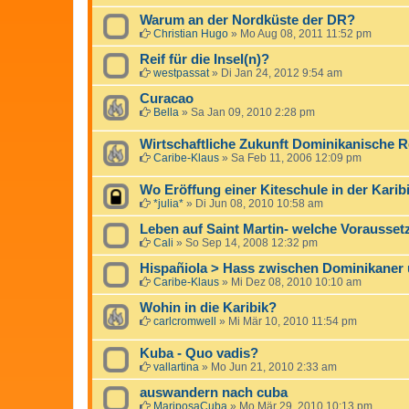
Warum an der Nordküste der DR?
Christian Hugo
»
Mo Aug 08, 2011 11:52 pm
Reif für die Insel(n)?
westpassat
»
Di Jan 24, 2012 9:54 am
Curacao
Bella
»
Sa Jan 09, 2010 2:28 pm
Wirtschaftliche Zukunft Dominikanische R
Caribe-Klaus
»
Sa Feb 11, 2006 12:09 pm
Wo Eröffung einer Kiteschule in der Karib
*julia*
»
Di Jun 08, 2010 10:58 am
Leben auf Saint Martin- welche Vorausse
Cali
»
So Sep 14, 2008 12:32 pm
Hispañiola > Hass zwischen Dominikaner 
Caribe-Klaus
»
Mi Dez 08, 2010 10:10 am
Wohin in die Karibik?
carlcromwell
»
Mi Mär 10, 2010 11:54 pm
Kuba - Quo vadis?
vallartina
»
Mo Jun 21, 2010 2:33 am
auswandern nach cuba
MariposaCuba
»
Mo Mär 29, 2010 10:13 pm