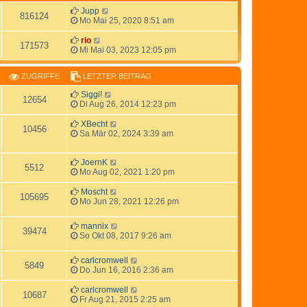
Jupp
816124
Mo Mai 25, 2020 8:51 am
rio
171573
Mi Mai 03, 2023 12:05 pm
ZUGRIFFE
LETZTER BEITRAG
Siggi!
12654
Di Aug 26, 2014 12:23 pm
XBecht
10456
Sa Mär 02, 2024 3:39 am
JoernK
5512
Mo Aug 02, 2021 1:20 pm
Moscht
105695
Mo Jun 28, 2021 12:26 pm
mannix
39474
So Okt 08, 2017 9:26 am
carlcromwell
5849
Do Jun 16, 2016 2:36 am
carlcromwell
10687
Fr Aug 21, 2015 2:25 am