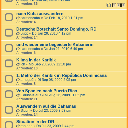
Antworten:
36
1
2
3
nach Kuba auswandern
carmencuba
«
Do Feb 18, 2010 1:21 pm
Antworten:
4
Deutsche Botschaft Santo Domingo, RD
Jupp
«
Do Jan 28, 2010 4:12 pm
Antworten:
14
und wieder eine begeisterte Kubanerin
carmencuba
«
Do Jan 21, 2010 6:49 pm
Antworten:
6
Klima in der Karibik
ich
«
Mo Sep 28, 2009 12:10 pm
Antworten:
10
1. Metro der Karibik in República Dominicana
arnego2
«
Di Sep 08, 2009 2:05 pm
Antworten:
8
Von Spanien nach Puerto Rico
Caribe-Klaus
«
Mi Aug 26, 2009 11:05 pm
Antworten:
11
Auswandern auf die Bahamas
Siggi!
«
Do Jul 23, 2009 3:53 pm
Antworten:
14
Situation in der DR...
rabiene
«
Do Jul 23, 2009 1:44 pm