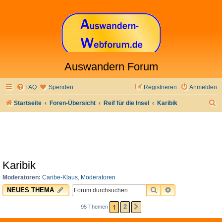
Auswandern Forum
FAQ
Spenden
Registrieren
Anmelden
S
Startseite
Foren-Übersicht
Reif für die Insel
Karibik
u
c
h
e
Karibik
Moderatoren:
Caribe-Klaus
,
Moderatoren
SUCHE
ERWEITERTE 
NEUES THEMA
1
2
95 Themen
NÄCHSTE