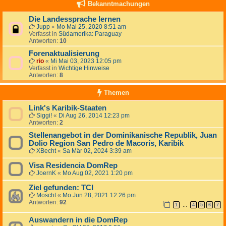
Bekanntmachungen
Die Landessprache lernen
Jupp
«
Mo Mai 25, 2020 8:51 am
Verfasst in
Südamerika: Paraguay
Antworten:
10
Forenaktualisierung
rio
«
Mi Mai 03, 2023 12:05 pm
Verfasst in
Wichtige Hinweise
Antworten:
8
Themen
Link's Karibik-Staaten
Siggi!
«
Di Aug 26, 2014 12:23 pm
Antworten:
2
Stellenangebot in der Dominikanische Republik, Juan
Dolio Region San Pedro de Macorís, Karibik
XBecht
«
Sa Mär 02, 2024 3:39 am
Visa Residencia DomRep
JoernK
«
Mo Aug 02, 2021 1:20 pm
Ziel gefunden: TCI
Moscht
«
Mo Jun 28, 2021 12:26 pm
Antworten:
92
1
4
5
6
7
…
Auswandern in die DomRep