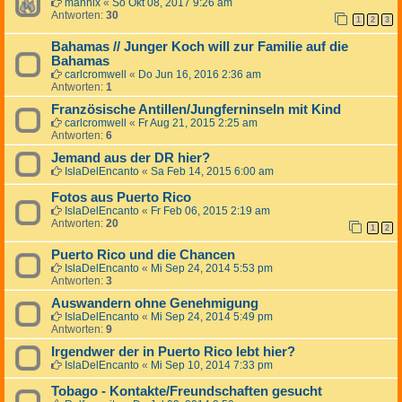
mannix
«
So Okt 08, 2017 9:26 am
Antworten:
30
1
2
3
Bahamas // Junger Koch will zur Familie auf die
Bahamas
carlcromwell
«
Do Jun 16, 2016 2:36 am
Antworten:
1
Französische Antillen/Jungferninseln mit Kind
carlcromwell
«
Fr Aug 21, 2015 2:25 am
Antworten:
6
Jemand aus der DR hier?
IslaDelEncanto
«
Sa Feb 14, 2015 6:00 am
Fotos aus Puerto Rico
IslaDelEncanto
«
Fr Feb 06, 2015 2:19 am
Antworten:
20
1
2
Puerto Rico und die Chancen
IslaDelEncanto
«
Mi Sep 24, 2014 5:53 pm
Antworten:
3
Auswandern ohne Genehmigung
IslaDelEncanto
«
Mi Sep 24, 2014 5:49 pm
Antworten:
9
Irgendwer der in Puerto Rico lebt hier?
IslaDelEncanto
«
Mi Sep 10, 2014 7:33 pm
Tobago - Kontakte/Freundschaften gesucht