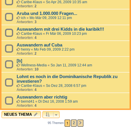
Caribe-Klaus
«
So Apr 26, 2009 10:35 am
Antworten:
2
Aruba und 1.000.000 Fragen...
ich
«
Mo Mär 09, 2009 12:11 pm
Antworten:
3
Auswandern mit drei Kidds in die karibik!!!
Caribe-Klaus
«
Fr Mär 06, 2009 10:23 pm
Antworten:
4
Auswandern auf Cuba
henry
«
Mo Feb 09, 2009 2:22 pm
Antworten:
2
[b]
Wellness-Media
«
So Jan 11, 2009 12:44 am
Antworten:
10
Lohnt es noch in die Dominikanische Republik zu
investieren?
Caribe-Klaus
«
So Dez 28, 2008 6:57 pm
Antworten:
4
Auswandern aber richtig
bernd41
«
Di Dez 16, 2008 1:59 am
Antworten:
4
NEUES THEMA
1
2
95 Themen
NÄCHSTE