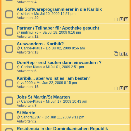
Antworten:
4
Als Softwareprogrammierer in die Karibik
sirtaki
«
Mo Jul 20, 2009 12:57 pm
Antworten:
20
1
2
Partner / Teilhaber für Apotheke gesucht
mulimuli76
«
Sa Jul 18, 2009 9:16 pm
Antworten:
12
Auswandern - Karibik?
Caribe-Klaus
«
Do Jul 02, 2009 8:56 am
Antworten:
18
1
2
DomRep - erst kaufen dann einwandern ?
Caribe-Klaus
«
Mi Jul 01, 2009 2:51 pm
Antworten:
6
Karibik... aber wo ist es "am besten"
zz2009
«
Mo Jun 22, 2009 8:15 pm
Antworten:
15
1
2
Jobs St Martin/St Maarten
Caribe-Klaus
«
Mi Jun 17, 2009 10:43 am
Antworten:
7
St Martin
Sandra1707
«
Do Jun 11, 2009 9:11 pm
Antworten:
2
Residencia in der Dominikanischen Republik