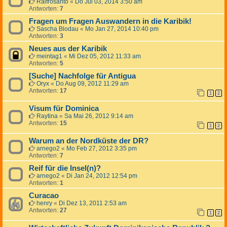
Ralfrosarito
«
Do Jul 03, 2014 3:50 am
Antworten:
7
Fragen um Fragen Auswandern in die Karibik!
Sascha Blodau
«
Mo Jan 27, 2014 10:40 pm
Antworten:
3
Neues aus der Karibik
meintag1
«
Mi Dez 05, 2012 11:33 am
Antworten:
5
[Suche] Nachfolge für Antigua
Oryx
«
Do Aug 09, 2012 11:29 am
Antworten:
17
1
2
Visum für Dominica
Raytina
«
Sa Mai 26, 2012 9:14 am
Antworten:
15
1
2
Warum an der Nordküste der DR?
arnego2
«
Mo Feb 27, 2012 3:35 pm
Antworten:
7
Reif für die Insel(n)?
arnego2
«
Di Jan 24, 2012 12:54 pm
Antworten:
1
Curacao
henry
«
Di Dez 13, 2011 2:53 am
Antworten:
27
1
2