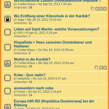
Wirtschaftliche Zukunft Dominikanische Republik ?
Caribe-Klaus
«
Sa Sep 03, 2011 7:43 am
Antworten:
38
1
2
3
Wo Eröffung einer Kiteschule in der Karibik?
Jupp
«
Mo Jul 25, 2011 10:42 am
Antworten:
11
Leben auf Saint Martin- welche Voraussetzungen?
420
«
Fr Apr 01, 2011 5:34 pm
Antworten:
7
Hispañiola > Hass zwischen Dominikaner und
Haitianer
Caribe-Klaus
«
So Dez 19, 2010 10:59 am
Antworten:
2
Wohin in die Karibik?
Caribe-Klaus
«
Mo Sep 20, 2010 10:04 am
Antworten:
25
1
2
Kuba - Quo vadis?
vallartina
«
Do Jun 24, 2010 6:37 pm
Antworten:
10
auswandern nach cuba
henry
«
Do Apr 01, 2010 2:19 pm
Antworten:
14
Europa hilft RD (República Dominicana) bei der
Bildung
Jupp
«
Di Mär 02, 2010 9:11 am