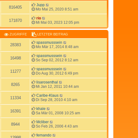
Jupp
816405
Mo Mai 25, 2020 8:51 am
rio
171870
Mi Mai 03, 2023 12:05 pm
ZUGRIFFE
LETZTER BEITRAG
spassmusssein
28383
Mo Mär 17, 2014 8:48 am
spassmusssein
16498
So Sep 02, 2012 8:12 am
spassmusssein
11277
Do Aug 30, 2012 6:49 pm
lisarosenthal
8265
Mi Jan 12, 2011 10:44 am
Caribe-Klaus
11334
Di Sep 28, 2010 4:10 am
khale
16391
Sa Mär 01, 2008 10:25 am
Mcliber
8944
So Feb 26, 2006 4:43 am
fernando
12998