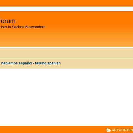
Forum
 User in Sachen Auswandern
hablamos español - talking spanish
E
RWEITERTE SUCHE
ANTWORTEN