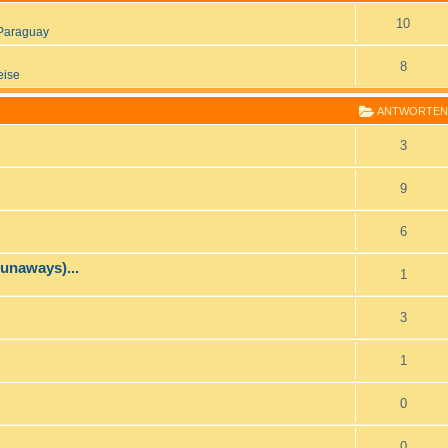
10
Paraguay
8
eise
ANTWORTEN
3
9
6
runaways)...
1
3
1
0
0