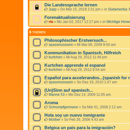
Die Landessprache lernen
Jupp
»
Do Mär 15, 2018 2:31 pm
» in
Südamerika: 
Forenaktualisierung
rio
»
Mo Jan 02, 2017 12:17 pm
» in
Wichtige Hinw
THEMEN
Philosophischer Erstversuch...
spassmusssein
»
Mi Mai 06, 2009 9:04 am
Kommunikation in Spanisch, Hilfreich
kurtchen
»
Mi Aug 29, 2012 11:49 pm
Kurtchen apprende el espanol
kurtchen
»
Mi Aug 29, 2012 9:54 am
Español para accelerandos...(spanish for 
spassmusssein
»
So Dez 19, 2010 1:47 am
(Un)Sinn auf spanisch...
Manne 53
»
Mo Dez 14, 2009 11:05 am
Aroma
Schrumpfgermane
»
Sa Mär 01, 2008 2:12 am
Hola soy un nuevo inmigrante
Mcliber
»
So Feb 26, 2006 4:43 am
Belgica un pais para la imigración?