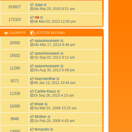
Jupp
816827
Mo Mai 25, 2020 8:51 am
rio
172323
Mi Mai 03, 2023 12:05 pm
ZUGRIFFE
LETZTER BEITRAG
spassmusssein
28392
Mo Mär 17, 2014 8:48 am
spassmusssein
16502
So Sep 02, 2012 8:12 am
spassmusssein
11280
Do Aug 30, 2012 6:49 pm
lisarosenthal
8271
Mi Jan 12, 2011 10:44 am
Caribe-Klaus
11338
Di Sep 28, 2010 4:10 am
khale
16395
Sa Mär 01, 2008 10:25 am
Mcliber
8946
So Feb 26, 2006 4:43 am
fernando
13000