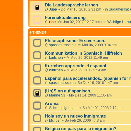
Die Landessprache lernen
Jupp
»
Do Mär 15, 2018 2:31 pm
» in
Südamerika: 
Forenaktualisierung
rio
»
Mo Jan 02, 2017 12:17 pm
» in
Wichtige Hinw
THEMEN
Philosophischer Erstversuch...
spassmusssein
»
Mi Mai 06, 2009 9:04 am
Kommunikation in Spanisch, Hilfreich
kurtchen
»
Mi Aug 29, 2012 11:49 pm
Kurtchen apprende el espanol
kurtchen
»
Mi Aug 29, 2012 9:54 am
Español para accelerandos...(spanish for 
spassmusssein
»
So Dez 19, 2010 1:47 am
(Un)Sinn auf spanisch...
Manne 53
»
Mo Dez 14, 2009 11:05 am
Aroma
Schrumpfgermane
»
Sa Mär 01, 2008 2:12 am
Hola soy un nuevo inmigrante
Mcliber
»
So Feb 26, 2006 4:43 am
Belgica un pais para la imigración?