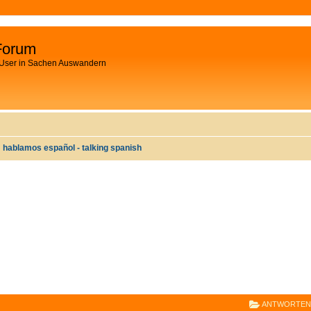
Forum
 User in Sachen Auswandern
hablamos español - talking spanish
E
RWEITERTE SUCHE
ANTWORTEN