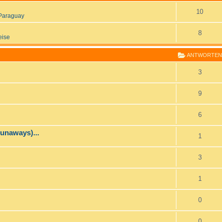
10
Paraguay
8
eise
ANTWORTEN
3
9
6
runaways)...
1
3
1
0
0