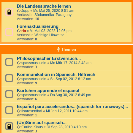
Die Landessprache lernen
Jupp
«
Mo Mai 25, 2020 8:51 am
Verfasst in
Südamerika: Paraguay
Antworten:
10
Forenaktualisierung
rio
«
Mi Mai 03, 2023 12:05 pm
Verfasst in
Wichtige Hinweise
Antworten:
8
Themen
Philosophischer Erstversuch...
spassmusssein
«
Mo Mär 17, 2014 8:48 am
Antworten:
3
Kommunikation in Spanisch, Hilfreich
spassmusssein
«
So Sep 02, 2012 8:12 am
Antworten:
9
Kurtchen apprende el espanol
spassmusssein
«
Do Aug 30, 2012 6:49 pm
Antworten:
6
Español para accelerandos...(spanish for runaways)...
lisarosenthal
«
Mi Jan 12, 2011 10:44 am
Antworten:
1
(Un)Sinn auf spanisch...
Caribe-Klaus
«
Di Sep 28, 2010 4:10 am
Antworten:
3