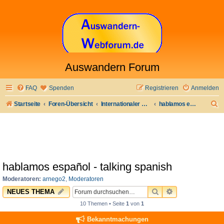
Auswandern Forum
FAQ
Spenden
Registrieren
Anmelden
S
Startseite
Foren-Übersicht
Internationaler Bereich
hablamos español - talking spanish
u
c
h
e
hablamos español - talking spanish
Moderatoren:
arnego2
,
Moderatoren
SUCHE
ERWEITERTE 
NEUES THEMA
10 Themen • Seite
1
von
1
Bekanntmachungen