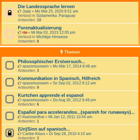
Die Landessprache lernen
Jupp
«
Mo Mai 25, 2020 8:51 am
Verfasst in
Südamerika: Paraguay
Antworten:
10
Forenaktualisierung
rio
«
Mi Mai 03, 2023 12:05 pm
Verfasst in
Wichtige Hinweise
Antworten:
8
Themen
Philosophischer Erstversuch...
spassmusssein
«
Mo Mär 17, 2014 8:48 am
Antworten:
3
Kommunikation in Spanisch, Hilfreich
spassmusssein
«
So Sep 02, 2012 8:12 am
Antworten:
9
Kurtchen apprende el espanol
spassmusssein
«
Do Aug 30, 2012 6:49 pm
Antworten:
6
Español para accelerandos...(spanish for runaways)...
lisarosenthal
«
Mi Jan 12, 2011 10:44 am
Antworten:
1
(Un)Sinn auf spanisch...
Caribe-Klaus
«
Di Sep 28, 2010 4:10 am
Antworten:
3