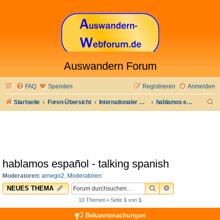
Auswandern Forum
FAQ
Spenden
Registrieren
Anmelden
S
Startseite
Foren-Übersicht
Internationaler Bereich
hablamos español - talking spanish
u
c
h
e
hablamos español - talking spanish
Moderatoren:
arnego2
,
Moderatoren
SUCHE
ERWEITERTE 
NEUES THEMA
10 Themen • Seite
1
von
1
Bekanntmachungen