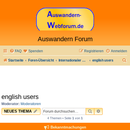
Auswandern Forum
FAQ
Spenden
Registrieren
Anmelden
S
Startseite
Foren-Übersicht
Internationaler Bereich
english users
u
c
h
e
english users
Moderator:
Moderatoren
SUCHE
ERWEITERTE 
NEUES THEMA
4 Themen • Seite
1
von
1
Bekanntmachungen