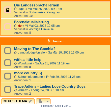
Die Landessprache lernen
Jupp
«
Mo Mai 25, 2020 8:51 am
Verfasst in
Südamerika: Paraguay
Antworten:
10
Forenaktualisierung
rio
«
Mi Mai 03, 2023 12:05 pm
Verfasst in
Wichtige Hinweise
Antworten:
8
Themen
Moving to The Gambia?
gambialodgeforsale
«
Sa Mär 10, 2018 12:00 pm
with a little help
Wundtussi
«
Sa Apr 11, 2009 11:19 am
Antworten:
8
more country ;-)
Schrumpfgermane
«
Fr Feb 29, 2008 11:28 pm
Antworten:
1
Trace Adkins - Ladies Love Country Boys
v8rulez
«
Fr Aug 24, 2007 1:18 am
Antworten:
2
NEUES THEMA
4 Themen • Seite
1
von
1