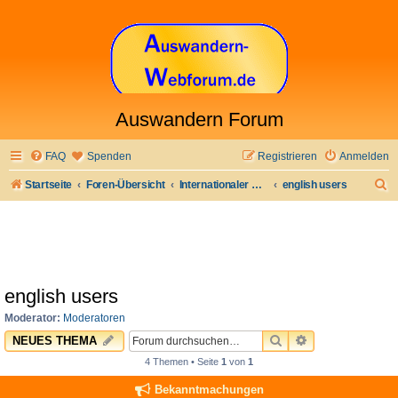
Auswandern Forum
FAQ
Spenden
Registrieren
Anmelden
S
Startseite
Foren-Übersicht
Internationaler Bereich
english users
u
c
h
e
english users
Moderator:
Moderatoren
SUCHE
ERWEITERTE 
NEUES THEMA
4 Themen • Seite
1
von
1
Bekanntmachungen