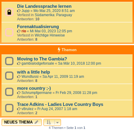
Die Landessprache lernen
Jupp
«
Mo Mai 25, 2020 8:51 am
Verfasst in
Südamerika: Paraguay
Antworten:
10
Forenaktualisierung
rio
«
Mi Mai 03, 2023 12:05 pm
Verfasst in
Wichtige Hinweise
Antworten:
8
Themen
Moving to The Gambia?
gambialodgeforsale
«
Sa Mär 10, 2018 12:00 pm
with a little help
Wundtussi
«
Sa Apr 11, 2009 11:19 am
Antworten:
8
more country ;-)
Schrumpfgermane
«
Fr Feb 29, 2008 11:28 pm
Antworten:
1
Trace Adkins - Ladies Love Country Boys
v8rulez
«
Fr Aug 24, 2007 1:18 am
Antworten:
2
NEUES THEMA
4 Themen • Seite
1
von
1