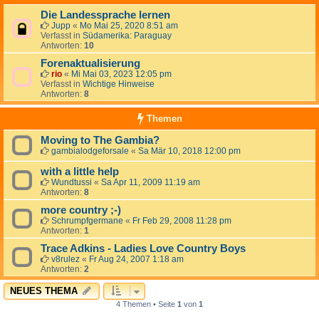
Die Landessprache lernen
Jupp
«
Mo Mai 25, 2020 8:51 am
Verfasst in
Südamerika: Paraguay
Antworten:
10
Forenaktualisierung
rio
«
Mi Mai 03, 2023 12:05 pm
Verfasst in
Wichtige Hinweise
Antworten:
8
Themen
Moving to The Gambia?
gambialodgeforsale
«
Sa Mär 10, 2018 12:00 pm
with a little help
Wundtussi
«
Sa Apr 11, 2009 11:19 am
Antworten:
8
more country ;-)
Schrumpfgermane
«
Fr Feb 29, 2008 11:28 pm
Antworten:
1
Trace Adkins - Ladies Love Country Boys
v8rulez
«
Fr Aug 24, 2007 1:18 am
Antworten:
2
NEUES THEMA
4 Themen • Seite
1
von
1