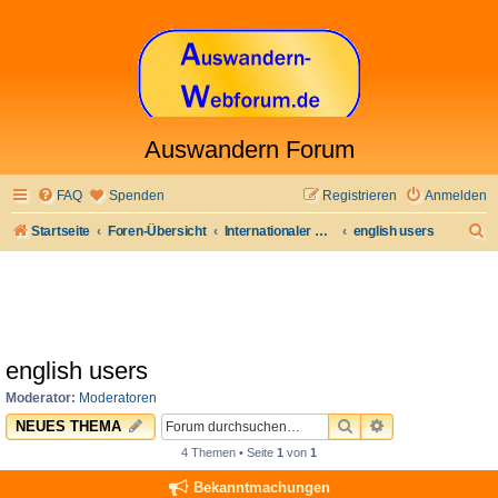
Auswandern Forum
FAQ
Spenden
Registrieren
Anmelden
S
Startseite
Foren-Übersicht
Internationaler Bereich
english users
u
c
h
e
english users
Moderator:
Moderatoren
SUCHE
ERWEITERTE 
NEUES THEMA
4 Themen • Seite
1
von
1
Bekanntmachungen