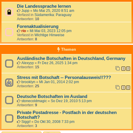
Die Landessprache lernen
Jupp
«
Mo Mai 25, 2020 8:51 am
Verfasst in
Südamerika: Paraguay
Antworten:
10
Forenaktualisierung
rio
«
Mi Mai 03, 2023 12:05 pm
Verfasst in
Wichtige Hinweise
Antworten:
8
Themen
Ausländische Botschaften in Deutschland, Germany
Alexyyy
«
Fr Dez 26, 2025 1:34 pm
Antworten:
15
1
2
Stress mit Botschaft -- Personalausweis!!???
brooklyn
«
Mi Jan 01, 2014 2:02 pm
Antworten:
25
1
2
Deutsche Botschaften im Ausland
stonecoldmagic
«
So Dez 19, 2010 5:13 pm
Antworten:
9
Private Postadresse - Postfach in der deutschen
Botschaft?
Siggi!
«
Do Okt 30, 2008 7:33 pm
Antworten:
3