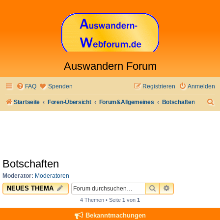
Auswandern Forum
FAQ
Spenden
Registrieren
Anmelden
S
Startseite
Foren-Übersicht
Forum&Allgemeines
Botschaften
u
c
h
e
Botschaften
Moderator:
Moderatoren
SUCHE
ERWEITERTE 
NEUES THEMA
4 Themen • Seite
1
von
1
Bekanntmachungen