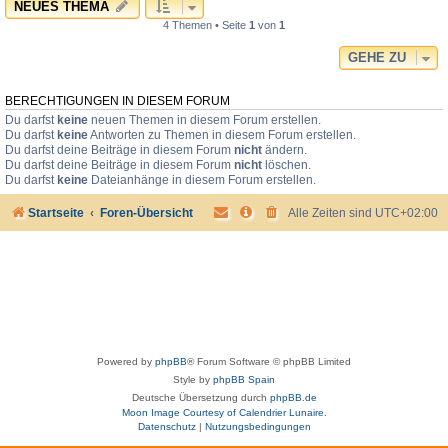
NEUES THEMA
4 Themen • Seite
1
von
1
GEHE ZU
BERECHTIGUNGEN IN DIESEM FORUM
Du darfst
keine
neuen Themen in diesem Forum erstellen.
Du darfst
keine
Antworten zu Themen in diesem Forum erstellen.
Du darfst deine Beiträge in diesem Forum
nicht
ändern.
Du darfst deine Beiträge in diesem Forum
nicht
löschen.
Du darfst
keine
Dateianhänge in diesem Forum erstellen.
Startseite
Foren-Übersicht
Alle Zeiten sind
UTC+02:00
Powered by
phpBB
® Forum Software © phpBB Limited
Style by
phpBB Spain
Deutsche Übersetzung durch
phpBB.de
Moon Image Courtesy of Calendrier Lunaire.
Datenschutz
|
Nutzungsbedingungen