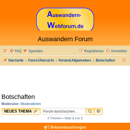
Auswandern Forum
FAQ
Spenden
Registrieren
Anmelden
S
Startseite
Foren-Übersicht
Forum&Allgemeines
Botschaften
u
c
h
e
Botschaften
Moderator:
Moderatoren
SUCHE
ERWEITERTE 
NEUES THEMA
4 Themen • Seite
1
von
1
Bekanntmachungen