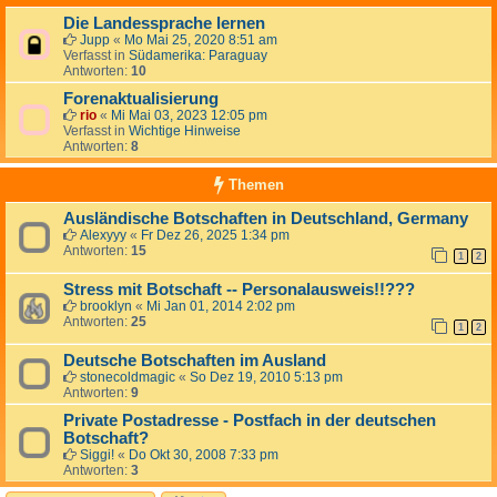
Die Landessprache lernen
Jupp
«
Mo Mai 25, 2020 8:51 am
Verfasst in
Südamerika: Paraguay
Antworten:
10
Forenaktualisierung
rio
«
Mi Mai 03, 2023 12:05 pm
Verfasst in
Wichtige Hinweise
Antworten:
8
Themen
Ausländische Botschaften in Deutschland, Germany
Alexyyy
«
Fr Dez 26, 2025 1:34 pm
Antworten:
15
1
2
Stress mit Botschaft -- Personalausweis!!???
brooklyn
«
Mi Jan 01, 2014 2:02 pm
Antworten:
25
1
2
Deutsche Botschaften im Ausland
stonecoldmagic
«
So Dez 19, 2010 5:13 pm
Antworten:
9
Private Postadresse - Postfach in der deutschen
Botschaft?
Siggi!
«
Do Okt 30, 2008 7:33 pm
Antworten:
3