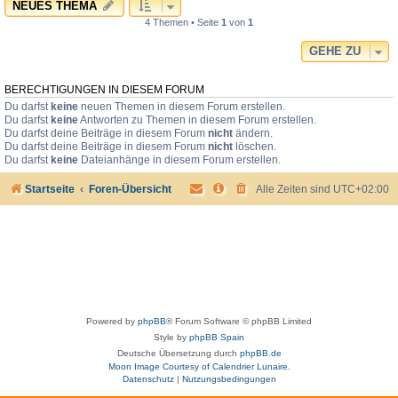
NEUES THEMA
4 Themen • Seite
1
von
1
GEHE ZU
BERECHTIGUNGEN IN DIESEM FORUM
Du darfst
keine
neuen Themen in diesem Forum erstellen.
Du darfst
keine
Antworten zu Themen in diesem Forum erstellen.
Du darfst deine Beiträge in diesem Forum
nicht
ändern.
Du darfst deine Beiträge in diesem Forum
nicht
löschen.
Du darfst
keine
Dateianhänge in diesem Forum erstellen.
Startseite
Foren-Übersicht
Alle Zeiten sind
UTC+02:00
Powered by
phpBB
® Forum Software © phpBB Limited
Style by
phpBB Spain
Deutsche Übersetzung durch
phpBB.de
Moon Image Courtesy of Calendrier Lunaire.
Datenschutz
|
Nutzungsbedingungen