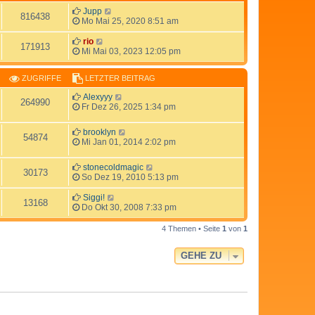
Jupp
816438
Mo Mai 25, 2020 8:51 am
rio
171913
Mi Mai 03, 2023 12:05 pm
ZUGRIFFE
LETZTER BEITRAG
Alexyyy
264990
Fr Dez 26, 2025 1:34 pm
brooklyn
54874
Mi Jan 01, 2014 2:02 pm
stonecoldmagic
30173
So Dez 19, 2010 5:13 pm
Siggi!
13168
Do Okt 30, 2008 7:33 pm
4 Themen • Seite
1
von
1
GEHE ZU