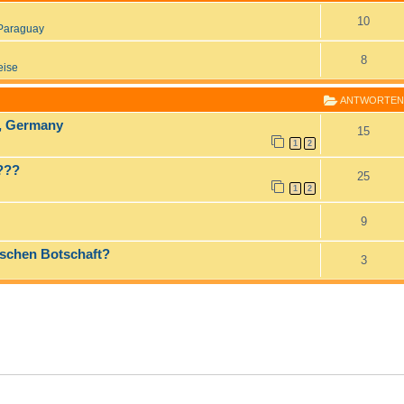
10
Paraguay
8
eise
ANTWORTEN
d, Germany
15
1
2
!???
25
1
2
9
tschen Botschaft?
3