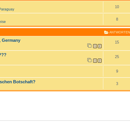
10
Paraguay
8
eise
ANTWORTEN
d, Germany
15
1
2
!???
25
1
2
9
tschen Botschaft?
3