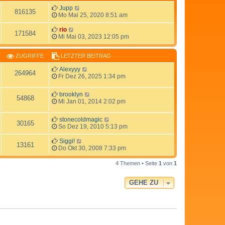
Jupp
816135
Mo Mai 25, 2020 8:51 am
rio
171584
Mi Mai 03, 2023 12:05 pm
ZUGRIFFE
LETZTER BEITRAG
Alexyyy
264964
Fr Dez 26, 2025 1:34 pm
brooklyn
54868
Mi Jan 01, 2014 2:02 pm
stonecoldmagic
30165
So Dez 19, 2010 5:13 pm
Siggi!
13161
Do Okt 30, 2008 7:33 pm
4 Themen • Seite
1
von
1
GEHE ZU