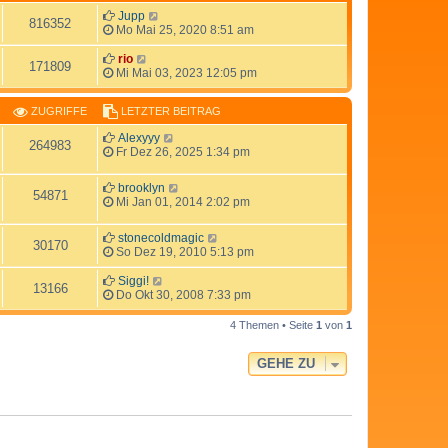
Jupp
816352
Mo Mai 25, 2020 8:51 am
rio
171809
Mi Mai 03, 2023 12:05 pm
ZUGRIFFE
LETZTER BEITRAG
Alexyyy
264983
Fr Dez 26, 2025 1:34 pm
brooklyn
54871
Mi Jan 01, 2014 2:02 pm
stonecoldmagic
30170
So Dez 19, 2010 5:13 pm
Siggi!
13166
Do Okt 30, 2008 7:33 pm
4 Themen • Seite
1
von
1
GEHE ZU