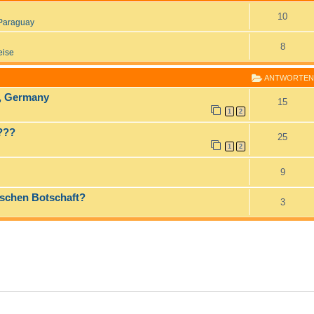
10
Paraguay
8
eise
ANTWORTEN
d, Germany
15
1
2
!???
25
1
2
9
tschen Botschaft?
3