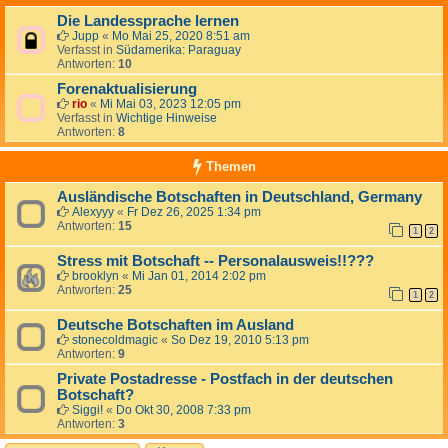
Die Landessprache lernen
Jupp
«
Mo Mai 25, 2020 8:51 am
Verfasst in
Südamerika: Paraguay
Antworten:
10
Forenaktualisierung
rio
«
Mi Mai 03, 2023 12:05 pm
Verfasst in
Wichtige Hinweise
Antworten:
8
Themen
Ausländische Botschaften in Deutschland, Germany
Alexyyy
«
Fr Dez 26, 2025 1:34 pm
Antworten:
15
1
2
Stress mit Botschaft -- Personalausweis!!???
brooklyn
«
Mi Jan 01, 2014 2:02 pm
Antworten:
25
1
2
Deutsche Botschaften im Ausland
stonecoldmagic
«
So Dez 19, 2010 5:13 pm
Antworten:
9
Private Postadresse - Postfach in der deutschen
Botschaft?
Siggi!
«
Do Okt 30, 2008 7:33 pm
Antworten:
3