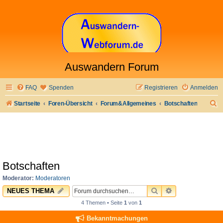
Auswandern Forum
FAQ
Spenden
Registrieren
Anmelden
S
Startseite
Foren-Übersicht
Forum&Allgemeines
Botschaften
u
c
h
e
Botschaften
Moderator:
Moderatoren
SUCHE
ERWEITERTE 
NEUES THEMA
4 Themen • Seite
1
von
1
Bekanntmachungen