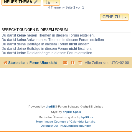
NEUES THEMA
4 Themen • Seite
1
von
1
GEHE ZU
BERECHTIGUNGEN IN DIESEM FORUM
Du darfst
keine
neuen Themen in diesem Forum erstellen.
Du darfst
keine
Antworten zu Themen in diesem Forum erstellen.
Du darfst deine Beiträge in diesem Forum
nicht
ändern.
Du darfst deine Beiträge in diesem Forum
nicht
löschen.
Du darfst
keine
Dateianhänge in diesem Forum erstellen.
Startseite
Foren-Übersicht
Alle Zeiten sind
UTC+02:00
Powered by
phpBB
® Forum Software © phpBB Limited
Style by
phpBB Spain
Deutsche Übersetzung durch
phpBB.de
Moon Image Courtesy of Calendrier Lunaire.
Datenschutz
|
Nutzungsbedingungen