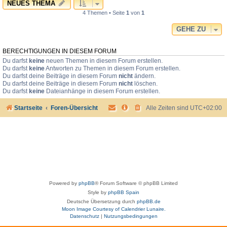
NEUES THEMA
4 Themen • Seite
1
von
1
GEHE ZU
BERECHTIGUNGEN IN DIESEM FORUM
Du darfst
keine
neuen Themen in diesem Forum erstellen.
Du darfst
keine
Antworten zu Themen in diesem Forum erstellen.
Du darfst deine Beiträge in diesem Forum
nicht
ändern.
Du darfst deine Beiträge in diesem Forum
nicht
löschen.
Du darfst
keine
Dateianhänge in diesem Forum erstellen.
Startseite
Foren-Übersicht
Alle Zeiten sind
UTC+02:00
Powered by
phpBB
® Forum Software © phpBB Limited
Style by
phpBB Spain
Deutsche Übersetzung durch
phpBB.de
Moon Image Courtesy of Calendrier Lunaire.
Datenschutz
|
Nutzungsbedingungen