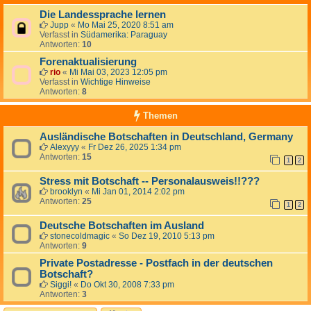
Die Landessprache lernen
Jupp
«
Mo Mai 25, 2020 8:51 am
Verfasst in
Südamerika: Paraguay
Antworten:
10
Forenaktualisierung
rio
«
Mi Mai 03, 2023 12:05 pm
Verfasst in
Wichtige Hinweise
Antworten:
8
Themen
Ausländische Botschaften in Deutschland, Germany
Alexyyy
«
Fr Dez 26, 2025 1:34 pm
Antworten:
15
1
2
Stress mit Botschaft -- Personalausweis!!???
brooklyn
«
Mi Jan 01, 2014 2:02 pm
Antworten:
25
1
2
Deutsche Botschaften im Ausland
stonecoldmagic
«
So Dez 19, 2010 5:13 pm
Antworten:
9
Private Postadresse - Postfach in der deutschen
Botschaft?
Siggi!
«
Do Okt 30, 2008 7:33 pm
Antworten:
3