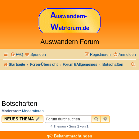
Auswandern Forum
FAQ
Spenden
Registrieren
Anmelden
S
Startseite
Foren-Übersicht
Forum&Allgemeines
Botschaften
u
c
h
e
Botschaften
Moderator:
Moderatoren
SUCHE
ERWEITERTE 
NEUES THEMA
4 Themen • Seite
1
von
1
Bekanntmachungen