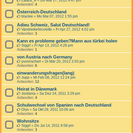
Latara_R
«
Do Mai 17, 2012 4:47 pm
Antworten:
4
Österreich-Deutschland
blackie
«
Mo Mai 07, 2012 1:55 pm
Adieu Schweiz, Salut Deutschland!
VandreikeNicolette
«
Fr Apr 27, 2012 4:02 pm
Antworten:
3
Kann es probleme geben?Mann aus türkei holen
Siggi!
«
Fr Apr 13, 2012 4:26 pm
Antworten:
1
von Austria nach Germany
yvonnscherl
«
Di Mär 20, 2012 2:03 pm
Antworten:
6
einwanderungsfragen(lang)
Jupp
«
Mi Feb 08, 2012 12:24 pm
Antworten:
12
Heirat in Dänemark
Jordania
«
Sa Dez 24, 2011 3:29 pm
Antworten:
4
Schulwechsel von Spanien nach Deutschland
Oryx
«
Sa Okt 29, 2011 10:06 am
Antworten:
4
Wohnsitze
Siggi!
«
Do Jul 14, 2011 9:58 pm
Antworten:
3