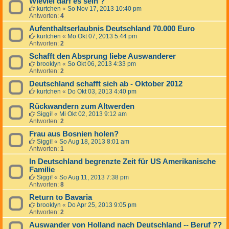
Wieviel darf es sein ?
kurtchen
«
So Nov 17, 2013 10:40 pm
Antworten:
4
Aufenthaltserlaubnis Deutschland 70.000 Euro
kurtchen
«
Mo Okt 07, 2013 5:44 pm
Antworten:
2
Schafft den Absprung liebe Auswanderer
brooklyn
«
So Okt 06, 2013 4:33 pm
Antworten:
2
Deutschland schafft sich ab - Oktober 2012
kurtchen
«
Do Okt 03, 2013 4:40 pm
Rückwandern zum Altwerden
Siggi!
«
Mi Okt 02, 2013 9:12 am
Antworten:
2
Frau aus Bosnien holen?
Siggi!
«
So Aug 18, 2013 8:01 am
Antworten:
1
In Deutschland begrenzte Zeit für US Amerikanische
Familie
Siggi!
«
So Aug 11, 2013 7:38 pm
Antworten:
8
Return to Bavaria
brooklyn
«
Do Apr 25, 2013 9:05 pm
Antworten:
2
Auswander von Holland nach Deutschland -- Beruf ??