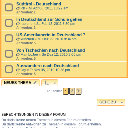
Südtirol - Deutschland
ich
«
Mi Apr 06, 2011 10:22 am
Antworten:
1
In Deutschland zur Schule gehen
rabiene
«
Sa Feb 12, 2011 3:30 pm
Antworten:
1
US-Amerikanerin in Deutschland ?
kurtchen
«
Mi Dez 29, 2010 9:34 pm
Antworten:
5
Von Tschechien nach Deutschland
MamboJoe
«
So Dez 12, 2010 2:05 pm
Antworten:
5
Auswandern nach Deutschland
Jay
«
Fr Nov 05, 2010 10:28 pm
Antworten:
5
NEUES THEMA
1
2
72 Themen
NÄCHSTE
GEHE ZU
BERECHTIGUNGEN IN DIESEM FORUM
Du darfst
keine
neuen Themen in diesem Forum erstellen.
Du darfst
keine
Antworten zu Themen in diesem Forum erstellen.