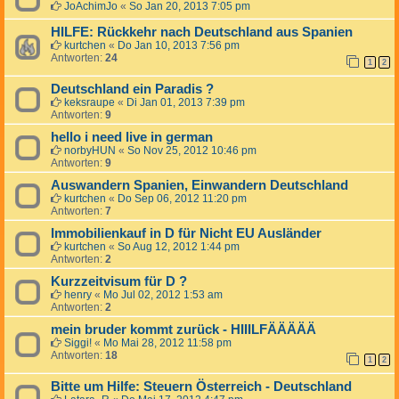
JoAchimJo
«
So Jan 20, 2013 7:05 pm
HILFE: Rückkehr nach Deutschland aus Spanien
kurtchen
«
Do Jan 10, 2013 7:56 pm
Antworten:
24
1
2
Deutschland ein Paradis ?
keksraupe
«
Di Jan 01, 2013 7:39 pm
Antworten:
9
hello i need live in german
norbyHUN
«
So Nov 25, 2012 10:46 pm
Antworten:
9
Auswandern Spanien, Einwandern Deutschland
kurtchen
«
Do Sep 06, 2012 11:20 pm
Antworten:
7
Immobilienkauf in D für Nicht EU Ausländer
kurtchen
«
So Aug 12, 2012 1:44 pm
Antworten:
2
Kurzzeitvisum für D ?
henry
«
Mo Jul 02, 2012 1:53 am
Antworten:
2
mein bruder kommt zurück - HIIILFÄÄÄÄÄ
Siggi!
«
Mo Mai 28, 2012 11:58 pm
Antworten:
18
1
2
Bitte um Hilfe: Steuern Österreich - Deutschland