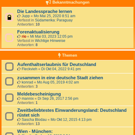
Bekanntmachungen
Die Landessprache lernen
Jupp
«
Mo Mai 25, 2020 8:51 am
Verfasst in
Südamerika: Paraguay
Antworten:
10
Forenaktualisierung
rio
«
Mi Mai 03, 2023 12:05 pm
Verfasst in
Wichtige Hinweise
Antworten:
8
Themen
Aufenthaltserlaubnis für Deutschland
Fleckvieh
«
Di Okt 04, 2022 9:41 pm
zusammen in eine deutsche Stadt ziehen
konrad
«
Mo Aug 05, 2019 4:02 am
Antworten:
3
Meldebescheinigung
mannix
«
Di Sep 26, 2017 2:56 pm
Antworten:
1
Zweitbeliebtestes Einwanderungsland: Deutschland
rüstet sich
Sascha Blodau
«
Mo Okt 12, 2015 4:13 pm
Antworten:
13
Wien - München: