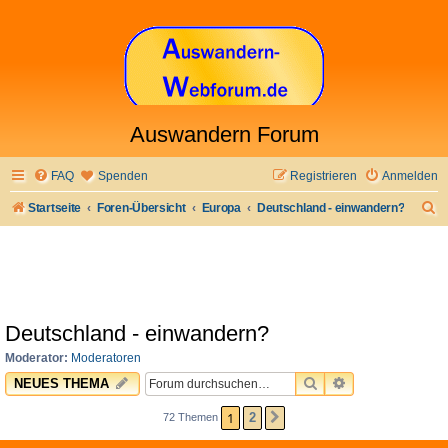
Auswandern Forum
FAQ
Spenden
Registrieren
Anmelden
S
Startseite
Foren-Übersicht
Europa
Deutschland - einwandern?
u
c
h
e
Deutschland - einwandern?
Moderator:
Moderatoren
SUCHE
ERWEITERTE 
NEUES THEMA
1
2
72 Themen
NÄCHSTE