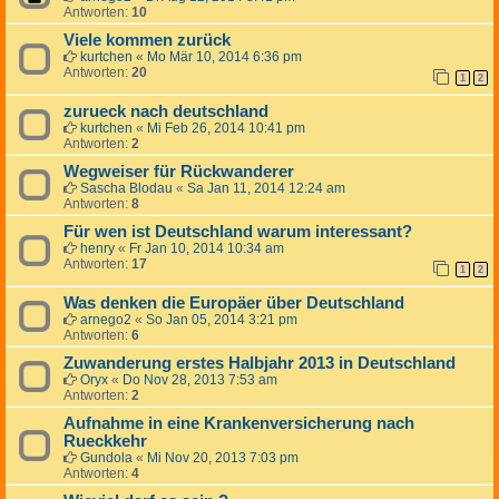
Antworten:
10
Viele kommen zurück
kurtchen
«
Mo Mär 10, 2014 6:36 pm
Antworten:
20
1
2
zurueck nach deutschland
kurtchen
«
Mi Feb 26, 2014 10:41 pm
Antworten:
2
Wegweiser für Rückwanderer
Sascha Blodau
«
Sa Jan 11, 2014 12:24 am
Antworten:
8
Für wen ist Deutschland warum interessant?
henry
«
Fr Jan 10, 2014 10:34 am
Antworten:
17
1
2
Was denken die Europäer über Deutschland
arnego2
«
So Jan 05, 2014 3:21 pm
Antworten:
6
Zuwanderung erstes Halbjahr 2013 in Deutschland
Oryx
«
Do Nov 28, 2013 7:53 am
Antworten:
2
Aufnahme in eine Krankenversicherung nach
Rueckkehr
Gundola
«
Mi Nov 20, 2013 7:03 pm
Antworten:
4