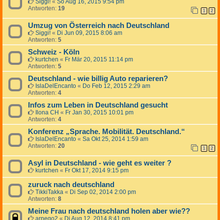
Siggi!
«
So Aug 16, 2015 9:54 pm
Antworten:
19
1
2
Umzug von Österreich nach Deutschland
Siggi!
«
Di Jun 09, 2015 8:06 am
Antworten:
5
Schweiz - Köln
kurtchen
«
Fr Mär 20, 2015 11:14 pm
Antworten:
5
Deutschland - wie billig Auto reparieren?
IslaDelEncanto
«
Do Feb 12, 2015 2:29 am
Antworten:
4
Infos zum Leben in Deutschland gesucht
Ilona CH
«
Fr Jan 30, 2015 10:01 pm
Antworten:
4
Konferenz „Sprache. Mobilität. Deutschland.“
IslaDelEncanto
«
Sa Okt 25, 2014 1:59 am
Antworten:
20
1
2
Asyl in Deutschland - wie geht es weiter ?
kurtchen
«
Fr Okt 17, 2014 9:15 pm
zuruck nach deutschland
TikkiTakka
«
Di Sep 02, 2014 2:00 pm
Antworten:
8
Meine Frau nach deutschland holen aber wie??
arnego2
«
Di Aug 12, 2014 8:41 pm