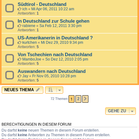
Südtirol - Deutschland
ich
«
Mi Apr 06, 2011 10:22 am
Antworten:
1
In Deutschland zur Schule gehen
rabiene
«
Sa Feb 12, 2011 3:30 pm
Antworten:
1
US-Amerikanerin in Deutschland ?
kurtchen
«
Mi Dez 29, 2010 9:34 pm
Antworten:
5
Von Tschechien nach Deutschland
MamboJoe
«
So Dez 12, 2010 2:05 pm
Antworten:
5
Auswandern nach Deutschland
Jay
«
Fr Nov 05, 2010 10:28 pm
Antworten:
5
NEUES THEMA
1
2
72 Themen
NÄCHSTE
GEHE ZU
BERECHTIGUNGEN IN DIESEM FORUM
Du darfst
keine
neuen Themen in diesem Forum erstellen.
Du darfst
keine
Antworten zu Themen in diesem Forum erstellen.