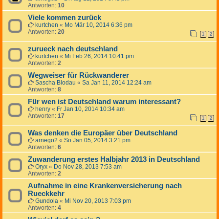
Antworten:
10
Viele kommen zurück
kurtchen
«
Mo Mär 10, 2014 6:36 pm
Antworten:
20
1
2
zurueck nach deutschland
kurtchen
«
Mi Feb 26, 2014 10:41 pm
Antworten:
2
Wegweiser für Rückwanderer
Sascha Blodau
«
Sa Jan 11, 2014 12:24 am
Antworten:
8
Für wen ist Deutschland warum interessant?
henry
«
Fr Jan 10, 2014 10:34 am
Antworten:
17
1
2
Was denken die Europäer über Deutschland
arnego2
«
So Jan 05, 2014 3:21 pm
Antworten:
6
Zuwanderung erstes Halbjahr 2013 in Deutschland
Oryx
«
Do Nov 28, 2013 7:53 am
Antworten:
2
Aufnahme in eine Krankenversicherung nach
Rueckkehr
Gundola
«
Mi Nov 20, 2013 7:03 pm
Antworten:
4