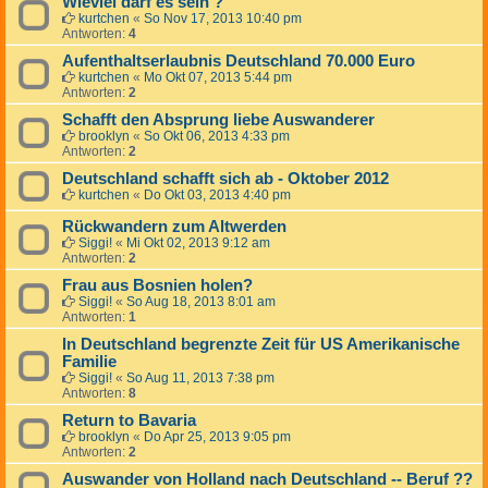
Wieviel darf es sein ?
kurtchen
«
So Nov 17, 2013 10:40 pm
Antworten:
4
Aufenthaltserlaubnis Deutschland 70.000 Euro
kurtchen
«
Mo Okt 07, 2013 5:44 pm
Antworten:
2
Schafft den Absprung liebe Auswanderer
brooklyn
«
So Okt 06, 2013 4:33 pm
Antworten:
2
Deutschland schafft sich ab - Oktober 2012
kurtchen
«
Do Okt 03, 2013 4:40 pm
Rückwandern zum Altwerden
Siggi!
«
Mi Okt 02, 2013 9:12 am
Antworten:
2
Frau aus Bosnien holen?
Siggi!
«
So Aug 18, 2013 8:01 am
Antworten:
1
In Deutschland begrenzte Zeit für US Amerikanische
Familie
Siggi!
«
So Aug 11, 2013 7:38 pm
Antworten:
8
Return to Bavaria
brooklyn
«
Do Apr 25, 2013 9:05 pm
Antworten:
2
Auswander von Holland nach Deutschland -- Beruf ??