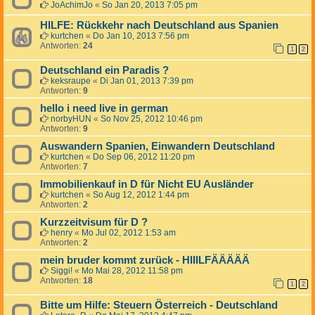
JoAchimJo
«
So Jan 20, 2013 7:05 pm
HILFE: Rückkehr nach Deutschland aus Spanien
kurtchen
«
Do Jan 10, 2013 7:56 pm
Antworten:
24
1
2
Deutschland ein Paradis ?
keksraupe
«
Di Jan 01, 2013 7:39 pm
Antworten:
9
hello i need live in german
norbyHUN
«
So Nov 25, 2012 10:46 pm
Antworten:
9
Auswandern Spanien, Einwandern Deutschland
kurtchen
«
Do Sep 06, 2012 11:20 pm
Antworten:
7
Immobilienkauf in D für Nicht EU Ausländer
kurtchen
«
So Aug 12, 2012 1:44 pm
Antworten:
2
Kurzzeitvisum für D ?
henry
«
Mo Jul 02, 2012 1:53 am
Antworten:
2
mein bruder kommt zurück - HIIILFÄÄÄÄÄ
Siggi!
«
Mo Mai 28, 2012 11:58 pm
Antworten:
18
1
2
Bitte um Hilfe: Steuern Österreich - Deutschland