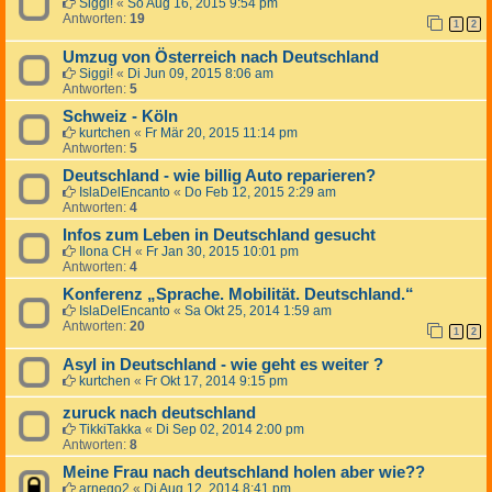
Siggi!
«
So Aug 16, 2015 9:54 pm
Antworten:
19
1
2
Umzug von Österreich nach Deutschland
Siggi!
«
Di Jun 09, 2015 8:06 am
Antworten:
5
Schweiz - Köln
kurtchen
«
Fr Mär 20, 2015 11:14 pm
Antworten:
5
Deutschland - wie billig Auto reparieren?
IslaDelEncanto
«
Do Feb 12, 2015 2:29 am
Antworten:
4
Infos zum Leben in Deutschland gesucht
Ilona CH
«
Fr Jan 30, 2015 10:01 pm
Antworten:
4
Konferenz „Sprache. Mobilität. Deutschland.“
IslaDelEncanto
«
Sa Okt 25, 2014 1:59 am
Antworten:
20
1
2
Asyl in Deutschland - wie geht es weiter ?
kurtchen
«
Fr Okt 17, 2014 9:15 pm
zuruck nach deutschland
TikkiTakka
«
Di Sep 02, 2014 2:00 pm
Antworten:
8
Meine Frau nach deutschland holen aber wie??
arnego2
«
Di Aug 12, 2014 8:41 pm