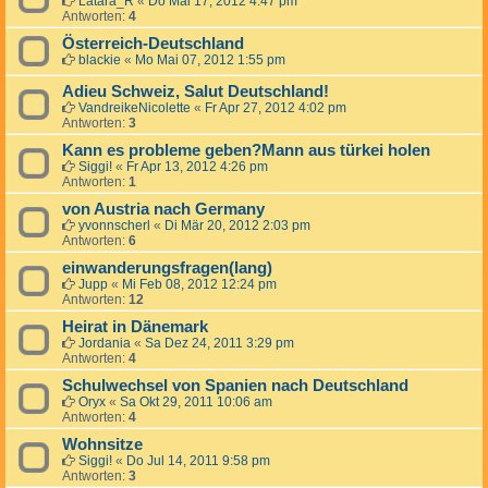
Latara_R
«
Do Mai 17, 2012 4:47 pm
Antworten:
4
Österreich-Deutschland
blackie
«
Mo Mai 07, 2012 1:55 pm
Adieu Schweiz, Salut Deutschland!
VandreikeNicolette
«
Fr Apr 27, 2012 4:02 pm
Antworten:
3
Kann es probleme geben?Mann aus türkei holen
Siggi!
«
Fr Apr 13, 2012 4:26 pm
Antworten:
1
von Austria nach Germany
yvonnscherl
«
Di Mär 20, 2012 2:03 pm
Antworten:
6
einwanderungsfragen(lang)
Jupp
«
Mi Feb 08, 2012 12:24 pm
Antworten:
12
Heirat in Dänemark
Jordania
«
Sa Dez 24, 2011 3:29 pm
Antworten:
4
Schulwechsel von Spanien nach Deutschland
Oryx
«
Sa Okt 29, 2011 10:06 am
Antworten:
4
Wohnsitze
Siggi!
«
Do Jul 14, 2011 9:58 pm
Antworten:
3