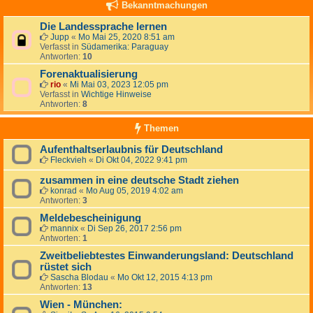
Bekanntmachungen
Die Landessprache lernen
Jupp
«
Mo Mai 25, 2020 8:51 am
Verfasst in
Südamerika: Paraguay
Antworten:
10
Forenaktualisierung
rio
«
Mi Mai 03, 2023 12:05 pm
Verfasst in
Wichtige Hinweise
Antworten:
8
Themen
Aufenthaltserlaubnis für Deutschland
Fleckvieh
«
Di Okt 04, 2022 9:41 pm
zusammen in eine deutsche Stadt ziehen
konrad
«
Mo Aug 05, 2019 4:02 am
Antworten:
3
Meldebescheinigung
mannix
«
Di Sep 26, 2017 2:56 pm
Antworten:
1
Zweitbeliebtestes Einwanderungsland: Deutschland
rüstet sich
Sascha Blodau
«
Mo Okt 12, 2015 4:13 pm
Antworten:
13
Wien - München: