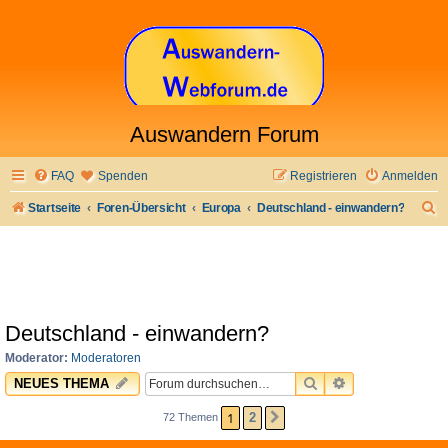
Auswandern Forum
FAQ
Spenden
Registrieren
Anmelden
S
Startseite
Foren-Übersicht
Europa
Deutschland - einwandern?
u
c
h
e
Deutschland - einwandern?
Moderator:
Moderatoren
SUCHE
ERWEITERTE 
NEUES THEMA
1
2
72 Themen
NÄCHSTE