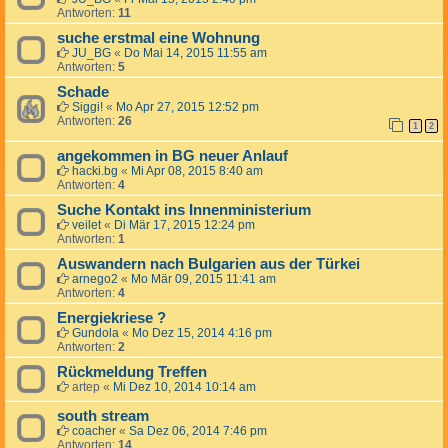
Antworten:
11
suche erstmal eine Wohnung
JU_BG
«
Do Mai 14, 2015 11:55 am
Antworten:
5
Schade
Siggi!
«
Mo Apr 27, 2015 12:52 pm
Antworten:
26
1
2
angekommen in BG neuer Anlauf
hacki.bg
«
Mi Apr 08, 2015 8:40 am
Antworten:
4
Suche Kontakt ins Innenministerium
veilet
«
Di Mär 17, 2015 12:24 pm
Antworten:
1
Auswandern nach Bulgarien aus der Türkei
arnego2
«
Mo Mär 09, 2015 11:41 am
Antworten:
4
Energiekriese ?
Gundola
«
Mo Dez 15, 2014 4:16 pm
Antworten:
2
Rückmeldung Treffen
artep
«
Mi Dez 10, 2014 10:14 am
south stream
coacher
«
Sa Dez 06, 2014 7:46 pm
Antworten:
14