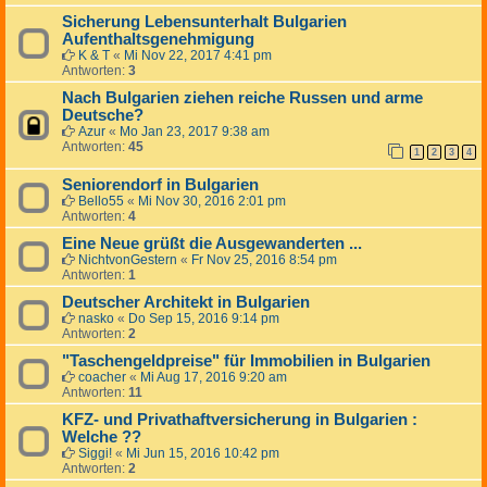
Sicherung Lebensunterhalt Bulgarien
Aufenthaltsgenehmigung
K & T
«
Mi Nov 22, 2017 4:41 pm
Antworten:
3
Nach Bulgarien ziehen reiche Russen und arme
Deutsche?
Azur
«
Mo Jan 23, 2017 9:38 am
Antworten:
45
1
2
3
4
Seniorendorf in Bulgarien
Bello55
«
Mi Nov 30, 2016 2:01 pm
Antworten:
4
Eine Neue grüßt die Ausgewanderten ...
NichtvonGestern
«
Fr Nov 25, 2016 8:54 pm
Antworten:
1
Deutscher Architekt in Bulgarien
nasko
«
Do Sep 15, 2016 9:14 pm
Antworten:
2
"Taschengeldpreise" für Immobilien in Bulgarien
coacher
«
Mi Aug 17, 2016 9:20 am
Antworten:
11
KFZ- und Privathaftversicherung in Bulgarien :
Welche ??
Siggi!
«
Mi Jun 15, 2016 10:42 pm
Antworten:
2