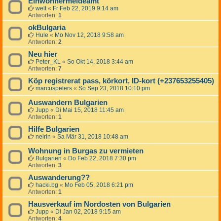
Einwohnermeldeamt
welt
«
Fr Feb 22, 2019 9:14 am
Antworten:
1
okBulgaria
Hule
«
Mo Nov 12, 2018 9:58 am
Antworten:
2
Neu hier
Peter_KL
«
So Okt 14, 2018 3:44 am
Antworten:
7
Köp registrerat pass, körkort, ID-kort (+237653255405)
marcuspeters
«
So Sep 23, 2018 10:10 pm
Auswandern Bulgarien
Jupp
«
Di Mai 15, 2018 11:45 am
Antworten:
1
Hilfe Bulgarien
nelrin
«
Sa Mär 31, 2018 10:48 am
Wohnung in Burgas zu vermieten
Bulgarien
«
Do Feb 22, 2018 7:30 pm
Antworten:
3
Auswanderung??
hacki.bg
«
Mo Feb 05, 2018 6:21 pm
Antworten:
1
Hausverkauf im Nordosten von Bulgarien
Jupp
«
Di Jan 02, 2018 9:15 am
Antworten:
4