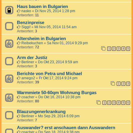
Haus bauen in Bulgarien
nasko
«
Di Nov 25, 2014 1:28 pm
Antworten:
11
Benzinpreise
Siggi!
«
Mi Nov 05, 2014 11:54 am
Antworten:
3
Altersheim in Bulgarien
Reibekuchen
«
Sa Nov 01, 2014 9:29 pm
Antworten:
72
1
2
3
4
5
Arm der Justiz
Berliner
«
Do Okt 23, 2014 9:59 am
Antworten:
3
Berichte von Petra und Michael
arnego2
«
Fr Okt 17, 2014 9:24 pm
Antworten:
39
1
2
3
Warmmiete 50-60qm Wohnung Burgas
coacher
«
Do Okt 16, 2014 10:38 pm
Antworten:
80
1
2
3
4
5
6
Blauzungenerkrankung
Berliner
«
Mo Sep 29, 2014 6:09 pm
Antworten:
7
Auswander? erst anschauen dann Auswandern
coacher
«
Do Sep 18, 2014 9:38 pm