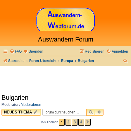
Auswandern Forum
FAQ
Spenden
Registrieren
Anmelden
S
Startseite
Foren-Übersicht
Europa
Bulgarien
u
c
h
e
Bulgarien
Moderator:
Moderatoren
SUCHE
ERWEITERTE 
NEUES THEMA
1
2
3
4
158 Themen
NÄCHSTE