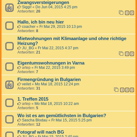
Zwangsversteigerungen
Siggi!
«
Do Jun 04, 2015 4:25 pm
Antworten:
26
1
2
Hallo, ich bin neu hier
coacher
«
Fr Mai 29, 2015 10:13 pm
Antworten:
8
Mietwohnungen mit Klimaanlage und ohne richtige
Heizung?
JU_BG
«
Fr Mai 22, 2015 4:37 pm
Antworten:
21
1
2
Eigentumswohnungen in Varna
artep
«
Fr Mai 22, 2015 3:49 pm
Antworten:
7
Firmengründung in Bulgarien
veilet
«
Mo Mai 18, 2015 12:24 pm
Antworten:
31
1
2
3
1. Treffen 2015
artep
«
Mo Mai 18, 2015 10:22 am
Antworten:
5
Wo ist es am gemütlichsten in Bulgarien?
Sascha Blodau
«
Fr Mai 15, 2015 5:25 pm
Antworten:
12
Fotograf will nach BG
JU_BG
«
Fr Mai 15, 2015 2:40 pm