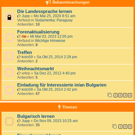
Bekanntmachungen
Die Landessprache lernen
Jupp
«
Mo Mai 25, 2020 8:51 am
Verfasst in
Südamerika: Paraguay
Antworten:
10
Forenaktualisierung
rio
«
Mi Mai 03, 2023 12:05 pm
Verfasst in
Wichtige Hinweise
Antworten:
8
Treffen
kolo59
«
Sa Okt 25, 2014 2:28 pm
Antworten:
2
Weihnachtsmarkt
artep
«
Sa Dez 22, 2012 4:40 pm
Antworten:
5
Einladung für Interessierte in/an Bulgarien
kolo59
«
Sa Okt 25, 2014 2:42 pm
Antworten:
47
1
2
3
4
Themen
Bulgarisch lernen
Jupp
«
Do Nov 09, 2023 10:25 am
Antworten:
35
1
2
3