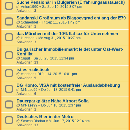
Suche Pensionär in Bulgarien (Erfahrungsaustausch)
Anton1960
«
Sa Sep 19, 2015 3:07 pm
Antworten:
3
Sandanski Großraum ab Blagoevgrad entlang der E79
Schneddel
«
Fr Sep 11, 2015 1:42 pm
Antworten:
1
das Märchen mit der 10% flat tax für Unternehmen
kurtchen
«
Mo Aug 31, 2015 10:27 pm
Antworten:
3
Bulgarischer Immobilienmarkt leidet unter Ost-West-
Konflikt
Siggi!
«
Sa Jul 25, 2015 12:34 pm
Antworten:
13
ist es realistisch
coacher
«
Di Jul 14, 2015 10:01 pm
Antworten:
5
BG Konto, VISA mit kostenfreier Auslandabhebung
MrNase99
«
Do Jun 18, 2015 6:41 pm
Antworten:
6
Dauerparkplätze Nähe Airport Sofia
MrNase99
«
Do Jun 18, 2015 2:37 pm
Antworten:
1
Deutsches Bier in der Metro
Sascha Blodau
«
Mi Jun 17, 2015 12:14 am
Antworten:
13