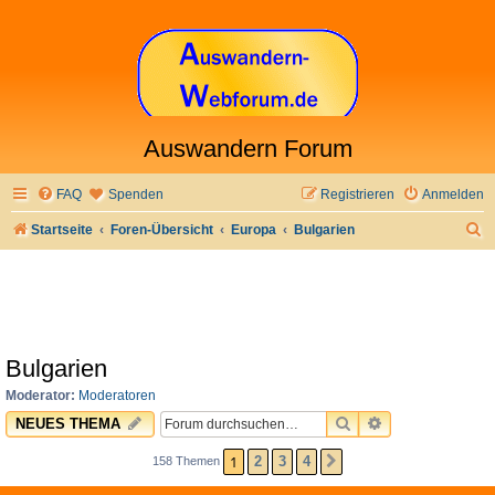
Auswandern Forum
FAQ
Spenden
Registrieren
Anmelden
S
Startseite
Foren-Übersicht
Europa
Bulgarien
u
c
h
e
Bulgarien
Moderator:
Moderatoren
SUCHE
ERWEITERTE 
NEUES THEMA
1
2
3
4
158 Themen
NÄCHSTE