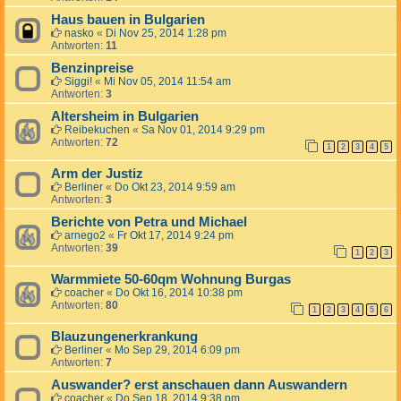
Haus bauen in Bulgarien
nasko
«
Di Nov 25, 2014 1:28 pm
Antworten:
11
Benzinpreise
Siggi!
«
Mi Nov 05, 2014 11:54 am
Antworten:
3
Altersheim in Bulgarien
Reibekuchen
«
Sa Nov 01, 2014 9:29 pm
Antworten:
72
1
2
3
4
5
Arm der Justiz
Berliner
«
Do Okt 23, 2014 9:59 am
Antworten:
3
Berichte von Petra und Michael
arnego2
«
Fr Okt 17, 2014 9:24 pm
Antworten:
39
1
2
3
Warmmiete 50-60qm Wohnung Burgas
coacher
«
Do Okt 16, 2014 10:38 pm
Antworten:
80
1
2
3
4
5
6
Blauzungenerkrankung
Berliner
«
Mo Sep 29, 2014 6:09 pm
Antworten:
7
Auswander? erst anschauen dann Auswandern
coacher
«
Do Sep 18, 2014 9:38 pm