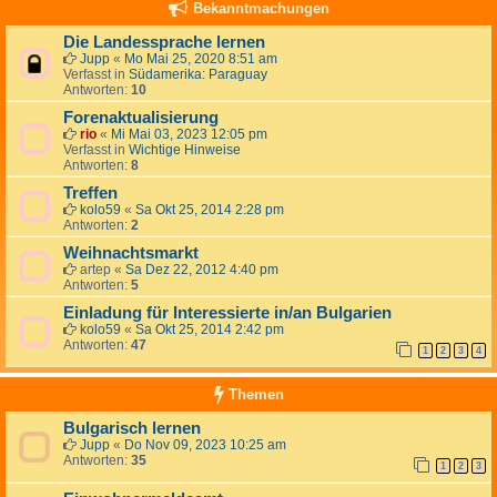
Bekanntmachungen
Die Landessprache lernen
Jupp
«
Mo Mai 25, 2020 8:51 am
Verfasst in
Südamerika: Paraguay
Antworten:
10
Forenaktualisierung
rio
«
Mi Mai 03, 2023 12:05 pm
Verfasst in
Wichtige Hinweise
Antworten:
8
Treffen
kolo59
«
Sa Okt 25, 2014 2:28 pm
Antworten:
2
Weihnachtsmarkt
artep
«
Sa Dez 22, 2012 4:40 pm
Antworten:
5
Einladung für Interessierte in/an Bulgarien
kolo59
«
Sa Okt 25, 2014 2:42 pm
Antworten:
47
1
2
3
4
Themen
Bulgarisch lernen
Jupp
«
Do Nov 09, 2023 10:25 am
Antworten:
35
1
2
3