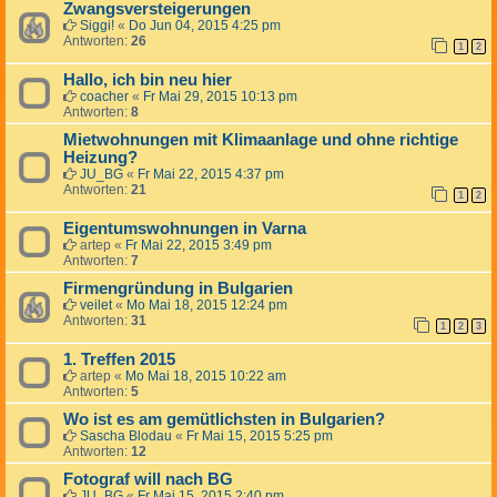
Zwangsversteigerungen
Siggi!
«
Do Jun 04, 2015 4:25 pm
Antworten:
26
1
2
Hallo, ich bin neu hier
coacher
«
Fr Mai 29, 2015 10:13 pm
Antworten:
8
Mietwohnungen mit Klimaanlage und ohne richtige
Heizung?
JU_BG
«
Fr Mai 22, 2015 4:37 pm
Antworten:
21
1
2
Eigentumswohnungen in Varna
artep
«
Fr Mai 22, 2015 3:49 pm
Antworten:
7
Firmengründung in Bulgarien
veilet
«
Mo Mai 18, 2015 12:24 pm
Antworten:
31
1
2
3
1. Treffen 2015
artep
«
Mo Mai 18, 2015 10:22 am
Antworten:
5
Wo ist es am gemütlichsten in Bulgarien?
Sascha Blodau
«
Fr Mai 15, 2015 5:25 pm
Antworten:
12
Fotograf will nach BG
JU_BG
«
Fr Mai 15, 2015 2:40 pm