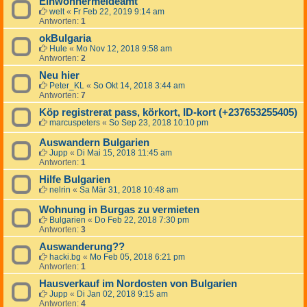
Einwohnermeldeamt
welt
«
Fr Feb 22, 2019 9:14 am
Antworten:
1
okBulgaria
Hule
«
Mo Nov 12, 2018 9:58 am
Antworten:
2
Neu hier
Peter_KL
«
So Okt 14, 2018 3:44 am
Antworten:
7
Köp registrerat pass, körkort, ID-kort (+237653255405)
marcuspeters
«
So Sep 23, 2018 10:10 pm
Auswandern Bulgarien
Jupp
«
Di Mai 15, 2018 11:45 am
Antworten:
1
Hilfe Bulgarien
nelrin
«
Sa Mär 31, 2018 10:48 am
Wohnung in Burgas zu vermieten
Bulgarien
«
Do Feb 22, 2018 7:30 pm
Antworten:
3
Auswanderung??
hacki.bg
«
Mo Feb 05, 2018 6:21 pm
Antworten:
1
Hausverkauf im Nordosten von Bulgarien
Jupp
«
Di Jan 02, 2018 9:15 am
Antworten:
4