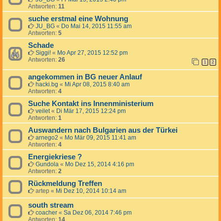
Antworten:
11
suche erstmal eine Wohnung
JU_BG
«
Do Mai 14, 2015 11:55 am
Antworten:
5
Schade
Siggi!
«
Mo Apr 27, 2015 12:52 pm
Antworten:
26
1
2
angekommen in BG neuer Anlauf
hacki.bg
«
Mi Apr 08, 2015 8:40 am
Antworten:
4
Suche Kontakt ins Innenministerium
veilet
«
Di Mär 17, 2015 12:24 pm
Antworten:
1
Auswandern nach Bulgarien aus der Türkei
arnego2
«
Mo Mär 09, 2015 11:41 am
Antworten:
4
Energiekriese ?
Gundola
«
Mo Dez 15, 2014 4:16 pm
Antworten:
2
Rückmeldung Treffen
artep
«
Mi Dez 10, 2014 10:14 am
south stream
coacher
«
Sa Dez 06, 2014 7:46 pm
Antworten:
14