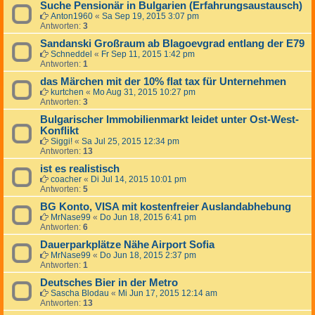
Suche Pensionär in Bulgarien (Erfahrungsaustausch)
Anton1960
«
Sa Sep 19, 2015 3:07 pm
Antworten:
3
Sandanski Großraum ab Blagoevgrad entlang der E79
Schneddel
«
Fr Sep 11, 2015 1:42 pm
Antworten:
1
das Märchen mit der 10% flat tax für Unternehmen
kurtchen
«
Mo Aug 31, 2015 10:27 pm
Antworten:
3
Bulgarischer Immobilienmarkt leidet unter Ost-West-
Konflikt
Siggi!
«
Sa Jul 25, 2015 12:34 pm
Antworten:
13
ist es realistisch
coacher
«
Di Jul 14, 2015 10:01 pm
Antworten:
5
BG Konto, VISA mit kostenfreier Auslandabhebung
MrNase99
«
Do Jun 18, 2015 6:41 pm
Antworten:
6
Dauerparkplätze Nähe Airport Sofia
MrNase99
«
Do Jun 18, 2015 2:37 pm
Antworten:
1
Deutsches Bier in der Metro
Sascha Blodau
«
Mi Jun 17, 2015 12:14 am
Antworten:
13