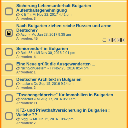
Sicherung Lebensunterhalt Bulgarien
Aufenthaltsgenehmigung
K & T
«
Mi Nov 22, 2017 4:41 pm
Antworten:
3
Nach Bulgarien ziehen reiche Russen und arme
Deutsche?
Azur
«
Mo Jan 23, 2017 9:38 am
Antworten:
45
1
2
3
4
Seniorendorf in Bulgarien
Bello55
«
Mi Nov 30, 2016 2:01 pm
Antworten:
4
Eine Neue grüßt die Ausgewanderten ...
NichtvonGestern
«
Fr Nov 25, 2016 8:54 pm
Antworten:
1
Deutscher Architekt in Bulgarien
nasko
«
Do Sep 15, 2016 9:14 pm
Antworten:
2
"Taschengeldpreise" für Immobilien in Bulgarien
coacher
«
Mi Aug 17, 2016 9:20 am
Antworten:
11
KFZ- und Privathaftversicherung in Bulgarien :
Welche ??
Siggi!
«
Mi Jun 15, 2016 10:42 pm
Antworten:
2