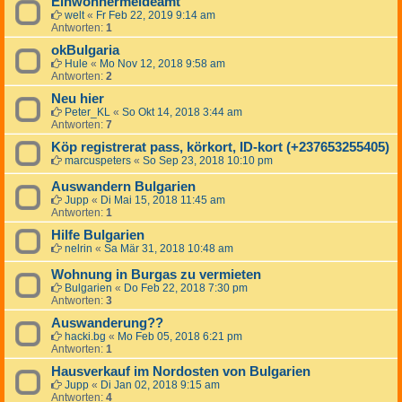
Einwohnermeldeamt
welt
«
Fr Feb 22, 2019 9:14 am
Antworten:
1
okBulgaria
Hule
«
Mo Nov 12, 2018 9:58 am
Antworten:
2
Neu hier
Peter_KL
«
So Okt 14, 2018 3:44 am
Antworten:
7
Köp registrerat pass, körkort, ID-kort (+237653255405)
marcuspeters
«
So Sep 23, 2018 10:10 pm
Auswandern Bulgarien
Jupp
«
Di Mai 15, 2018 11:45 am
Antworten:
1
Hilfe Bulgarien
nelrin
«
Sa Mär 31, 2018 10:48 am
Wohnung in Burgas zu vermieten
Bulgarien
«
Do Feb 22, 2018 7:30 pm
Antworten:
3
Auswanderung??
hacki.bg
«
Mo Feb 05, 2018 6:21 pm
Antworten:
1
Hausverkauf im Nordosten von Bulgarien
Jupp
«
Di Jan 02, 2018 9:15 am
Antworten:
4