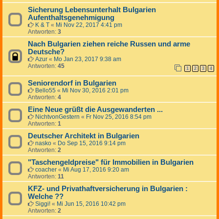
Sicherung Lebensunterhalt Bulgarien
Aufenthaltsgenehmigung
K & T
«
Mi Nov 22, 2017 4:41 pm
Antworten:
3
Nach Bulgarien ziehen reiche Russen und arme
Deutsche?
Azur
«
Mo Jan 23, 2017 9:38 am
Antworten:
45
1
2
3
4
Seniorendorf in Bulgarien
Bello55
«
Mi Nov 30, 2016 2:01 pm
Antworten:
4
Eine Neue grüßt die Ausgewanderten ...
NichtvonGestern
«
Fr Nov 25, 2016 8:54 pm
Antworten:
1
Deutscher Architekt in Bulgarien
nasko
«
Do Sep 15, 2016 9:14 pm
Antworten:
2
"Taschengeldpreise" für Immobilien in Bulgarien
coacher
«
Mi Aug 17, 2016 9:20 am
Antworten:
11
KFZ- und Privathaftversicherung in Bulgarien :
Welche ??
Siggi!
«
Mi Jun 15, 2016 10:42 pm
Antworten:
2