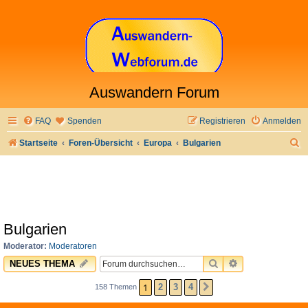
Auswandern Forum
FAQ
Spenden
Registrieren
Anmelden
S
Startseite
Foren-Übersicht
Europa
Bulgarien
u
c
h
e
Bulgarien
Moderator:
Moderatoren
SUCHE
ERWEITERTE 
NEUES THEMA
1
2
3
4
158 Themen
NÄCHSTE