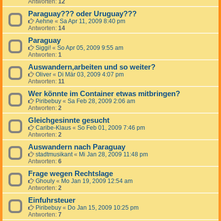
Antworten:
12
Paraguay??? oder Uruguay???
Aehne
«
Sa Apr 11, 2009 8:40 pm
Antworten:
14
Paraguay
Siggi!
«
So Apr 05, 2009 9:55 am
Antworten:
1
Auswandern,arbeiten und so weiter?
Oliver
«
Di Mär 03, 2009 4:07 pm
Antworten:
11
Wer könnte im Container etwas mitbringen?
Piribebuy
«
Sa Feb 28, 2009 2:06 am
Antworten:
2
Gleichgesinnte gesucht
Caribe-Klaus
«
So Feb 01, 2009 7:46 pm
Antworten:
2
Auswandern nach Paraguay
stadtmusikant
«
Mi Jan 28, 2009 11:48 pm
Antworten:
6
Frage wegen Rechtslage
Ghouly
«
Mo Jan 19, 2009 12:54 am
Antworten:
2
Einfuhrsteuer
Piribebuy
«
Do Jan 15, 2009 10:25 pm
Antworten:
7