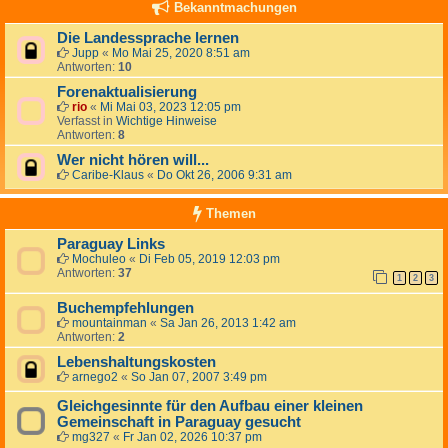
Bekanntmachungen
Die Landessprache lernen
Jupp
«
Mo Mai 25, 2020 8:51 am
Antworten:
10
Forenaktualisierung
rio
«
Mi Mai 03, 2023 12:05 pm
Verfasst in
Wichtige Hinweise
Antworten:
8
Wer nicht hören will...
Caribe-Klaus
«
Do Okt 26, 2006 9:31 am
Themen
Paraguay Links
Mochuleo
«
Di Feb 05, 2019 12:03 pm
Antworten:
37
1
2
3
Buchempfehlungen
mountainman
«
Sa Jan 26, 2013 1:42 am
Antworten:
2
Lebenshaltungskosten
arnego2
«
So Jan 07, 2007 3:49 pm
Gleichgesinnte für den Aufbau einer kleinen
Gemeinschaft in Paraguay gesucht
mg327
«
Fr Jan 02, 2026 10:37 pm