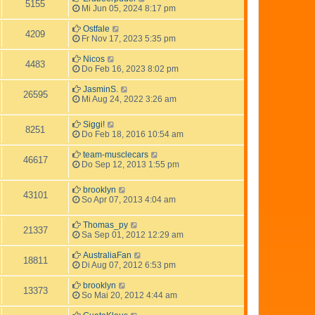
5155
Mi Jun 05, 2024 8:17 pm
Ostfale
4209
Fr Nov 17, 2023 5:35 pm
Nicos
4483
Do Feb 16, 2023 8:02 pm
JasminS.
26595
Mi Aug 24, 2022 3:26 am
Siggi!
8251
Do Feb 18, 2016 10:54 am
team-musclecars
46617
Do Sep 12, 2013 1:55 pm
brooklyn
43101
So Apr 07, 2013 4:04 am
Thomas_py
21337
Sa Sep 01, 2012 12:29 am
AustraliaFan
18811
Di Aug 07, 2012 6:53 pm
brooklyn
13373
So Mai 20, 2012 4:44 am