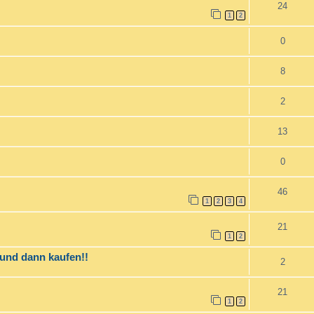
24
1
2
0
8
2
13
0
46
1
2
3
4
21
1
2
 und dann kaufen!!
2
21
1
2