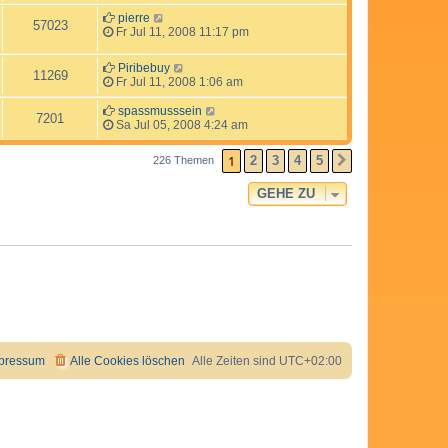
pierre
57023
Fr Jul 11, 2008 11:17 pm
Piribebuy
11269
Fr Jul 11, 2008 1:06 am
spassmusssein
7201
Sa Jul 05, 2008 4:24 am
1
2
3
4
5
226 Themen
NÄCHSTE
GEHE ZU
pressum
Alle Cookies löschen
Alle Zeiten sind
UTC+02:00