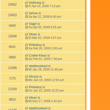
Gothmog
20842
Fr Apr 24, 2009 7:13 pm
Aehne
25403
Sa Apr 11, 2009 8:40 pm
Siggi!
9400
So Apr 05, 2009 9:55 am
Oliver
15848
Di Mär 03, 2009 4:07 pm
Piribebuy
8641
Sa Feb 28, 2009 2:06 am
Caribe-Klaus
9880
So Feb 01, 2009 7:46 pm
stadtmusikant
12088
Mi Jan 28, 2009 11:48 pm
Ghouly
7275
Mo Jan 19, 2009 12:54 am
Piribebuy
13109
Do Jan 15, 2009 10:25 pm
Oliver
9820
Mi Dez 17, 2008 2:42 pm
stadtmusikant