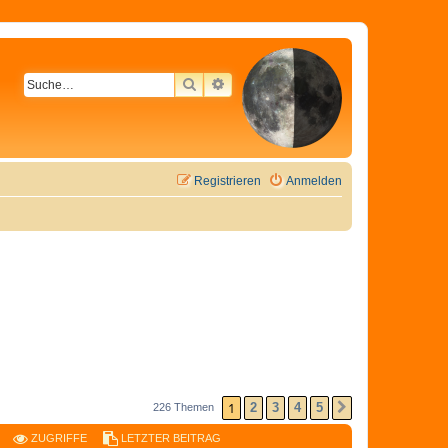
SUCHE
ERWEITERTE SUCHE
Registrieren
Anmelden
1
2
3
4
5
226 Themen
NÄCHSTE
ZUGRIFFE
LETZTER BEITRAG