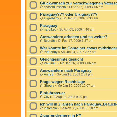
Glückwunsch zur verschwiegenen Vatersch
spassmusssein
»
Fr Apr 17, 2009 4:06 am
Paraguay??? oder Uruguay???
sugarbaby
»
Do Jan 11, 2007 2:30 am
Paraguay
hardiksc
»
So Apr 05, 2009 4:46 am
Auswandern,arbeiten und so weiter?
Sven86
»
Di Feb 17, 2009 1:37 pm
Wer könnte im Container etwas mitbringe
Piribebuy
»
So Jun 24, 2007 2:57 am
Gleichgesinnte gesucht
Pauline1
»
Mo Jan 26, 2009 4:06 pm
Auswandern nach Paraguay
AnneB
»
So Jan 18, 2009 2:39 pm
Frage wegen Rechtslage
Ghouly
»
Mo Jan 19, 2009 12:07 am
Einfuhrsteuer
Olly
»
Fr Aug 22, 2008 9:49 pm
ich will in 2 jahren nach Paraguay..Brauch
Insomnia
»
Sa Nov 08, 2008 10:28 am
Zigarrendreherei in PY