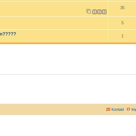
35
1
2
3
5
en?????
1
Kontakt
Im