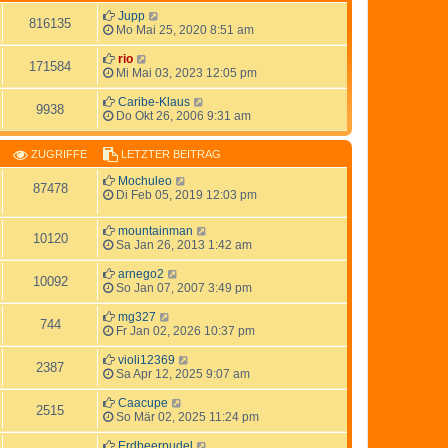
Jupp
816135
Mo Mai 25, 2020 8:51 am
rio
171584
Mi Mai 03, 2023 12:05 pm
Caribe-Klaus
9938
Do Okt 26, 2006 9:31 am
ZUGRIFFE
LETZTER BEITRAG
Mochuleo
87478
Di Feb 05, 2019 12:03 pm
mountainman
10120
Sa Jan 26, 2013 1:42 am
arnego2
10092
So Jan 07, 2007 3:49 pm
mg327
744
Fr Jan 02, 2026 10:37 pm
violi12369
2387
Sa Apr 12, 2025 9:07 am
Caacupe
2515
So Mär 02, 2025 11:24 pm
Erdbeerpudel