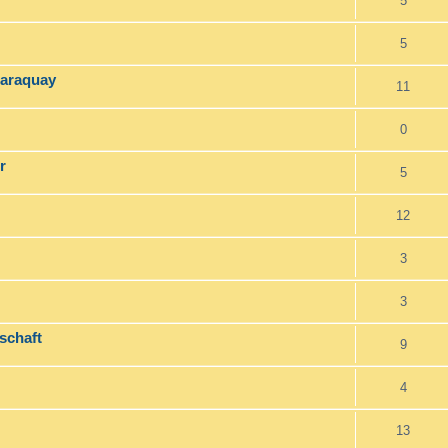
5
5
Paraquay
11
0
r
5
12
3
3
schaft
9
4
13