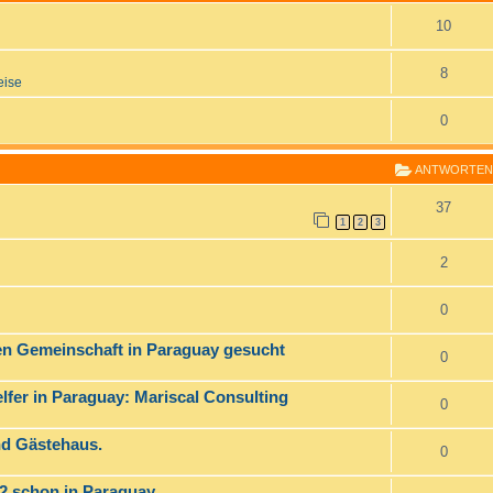
10
8
eise
0
ANTWORTEN
37
1
2
3
2
0
nen Gemeinschaft in Paraguay gesucht
0
er in Paraguay: Mariscal Consulting
0
d Gästehaus.
0
22 schon in Paraguay