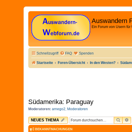
Auswandern 
Ein Forum von Usern für
Schnellzugriff
FAQ
Spenden
Startseite
Foren-Übersicht
In den Westen?
Südame
Südamerika: Paraguay
Moderatoren:
arnego2
,
Moderatoren
SUCH
E
NEUES THEMA
BEKANNTMACHUNGEN