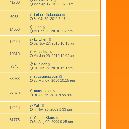
GuateKlaus
41790
Mo Sep 12, 2011 6:25 am
freiheitsliebender
6038
Fr Mär 25, 2011 3:47 pm
Jupp
14653
Mi Dez 15, 2010 1:37 pm
kurtchen
12428
Sa Nov 27, 2010 10:13 am
vallartina
19310
Mo Jun 28, 2010 12:03 am
Rüdiger
7943
Sa Jun 19, 2010 8:40 pm
spassmusssein
58038
So Mär 07, 2010 10:15 pm
hans dieter
27370
Di Jan 26, 2010 9:56 pm
Willi
12448
Fr Nov 20, 2009 2:33 pm
Caribe-Klaus
31775
So Aug 09, 2009 9:25 am