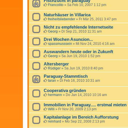
Fischzucht in paraguay
Francolito
»
Sa Feb 10, 2007 1:12 pm
Naturhäuser in Villarica
freiheitsliebender
»
Fr Mär 25, 2011 3:47 pm
Nicht zu empfehlende Internetseite
Georg
»
Di Sep 21, 2010 11:31 am
Drei Wochen Asuncion...
spassmusssein
»
Mi Nov 24, 2010 4:16 am
Auswandern heute oder in Zukunft
Georg
»
Sa Jun 19, 2010 1:52 pm
Altersberger
Rüdiger
»
Sa Jun 19, 2010 8:40 pm
Paraguay-Stammtisch
taran
»
Di Feb 16, 2010 10:31 am
Cooperativa gründen
hermann
»
Do Jan 14, 2010 10:16 am
Immobilien in Paraguay..... erstmal mieten
Willi
»
Fr Nov 20, 2009 2:13 pm
Kapitalanlage im Bereich Aufforstung
reinhard
»
Mo Sep 22, 2008 2:13 pm