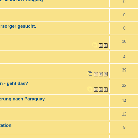
0
0
rsorger gesucht.
0
16
1
2
4
39
1
2
3
n - geht das?
32
1
2
3
derung nach Paraquay
14
12
tation
9