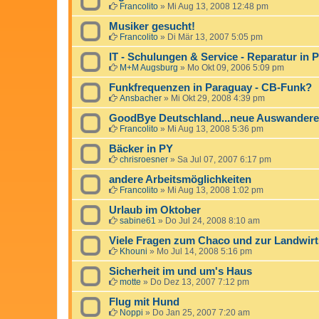
Francolito
»
Mi Aug 13, 2008 12:48 pm
Musiker gesucht!
Francolito
»
Di Mär 13, 2007 5:05 pm
IT - Schulungen & Service - Reparatur in 
M+M Augsburg
»
Mo Okt 09, 2006 5:09 pm
Funkfrequenzen in Paraguay - CB-Funk?
Ansbacher
»
Mi Okt 29, 2008 4:39 pm
GoodBye Deutschland...neue Auswandere
Francolito
»
Mi Aug 13, 2008 5:36 pm
Bäcker in PY
chrisroesner
»
Sa Jul 07, 2007 6:17 pm
andere Arbeitsmöglichkeiten
Francolito
»
Mi Aug 13, 2008 1:02 pm
Urlaub im Oktober
sabine61
»
Do Jul 24, 2008 8:10 am
Viele Fragen zum Chaco und zur Landwirt
Khouni
»
Mo Jul 14, 2008 5:16 pm
Sicherheit im und um's Haus
motte
»
Do Dez 13, 2007 7:12 pm
Flug mit Hund
Noppi
»
Do Jan 25, 2007 7:20 am