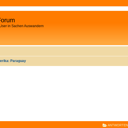
Forum
 User in Sachen Auswandern
rika: Paraguay
E
RWEITERTE SUCHE
ANTWORTEN