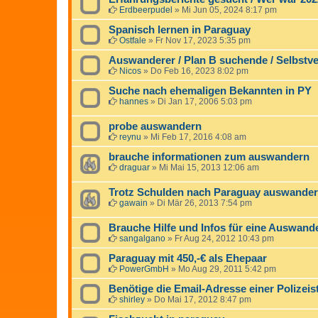
Erdbeerpudel
»
Mi Jun 05, 2024 8:17 pm
Spanisch lernen in Paraguay
Ostfale
»
Fr Nov 17, 2023 5:35 pm
Auswanderer / Plan B suchende / Selbstve
Nicos
»
Do Feb 16, 2023 8:02 pm
Suche nach ehemaligen Bekannten in PY
hannes
»
Di Jan 17, 2006 5:03 pm
probe auswandern
reynu
»
Mi Feb 17, 2016 4:08 am
brauche informationen zum auswandern
draguar
»
Mi Mai 15, 2013 12:06 am
Trotz Schulden nach Paraguay auswander
gawain
»
Di Mär 26, 2013 7:54 pm
Brauche Hilfe und Infos für eine Auswan
sangalgano
»
Fr Aug 24, 2012 10:43 pm
Paraguay mit 450,-€ als Ehepaar
PowerGmbH
»
Mo Aug 29, 2011 5:42 pm
Benötige die Email-Adresse einer Polizeis
shirley
»
Do Mai 17, 2012 8:47 pm