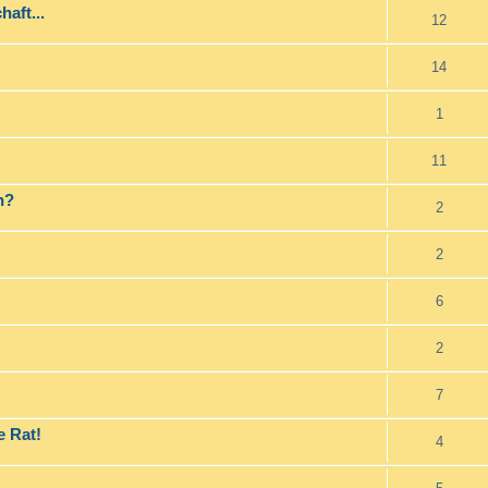
aft...
12
14
1
11
n?
2
2
6
2
7
e Rat!
4