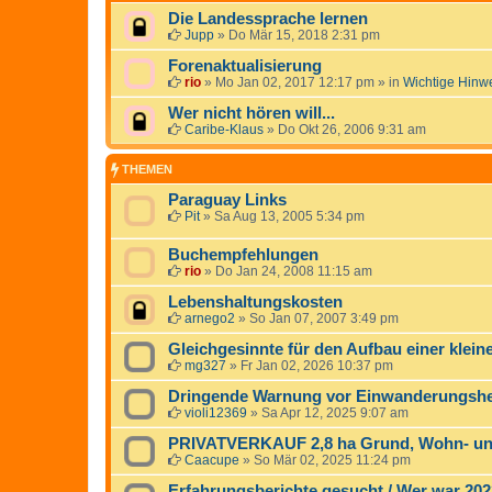
Die Landessprache lernen
Jupp
»
Do Mär 15, 2018 2:31 pm
Forenaktualisierung
rio
»
Mo Jan 02, 2017 12:17 pm
» in
Wichtige Hinw
Wer nicht hören will...
Caribe-Klaus
»
Do Okt 26, 2006 9:31 am
THEMEN
Paraguay Links
Pit
»
Sa Aug 13, 2005 5:34 pm
Buchempfehlungen
rio
»
Do Jan 24, 2008 11:15 am
Lebenshaltungskosten
arnego2
»
So Jan 07, 2007 3:49 pm
Gleichgesinnte für den Aufbau einer klei
mg327
»
Fr Jan 02, 2026 10:37 pm
Dringende Warnung vor Einwanderungshelf
violi12369
»
Sa Apr 12, 2025 9:07 am
PRIVATVERKAUF 2,8 ha Grund, Wohn- un
Caacupe
»
So Mär 02, 2025 11:24 pm
Erfahrungsberichte gesucht / Wer war 20