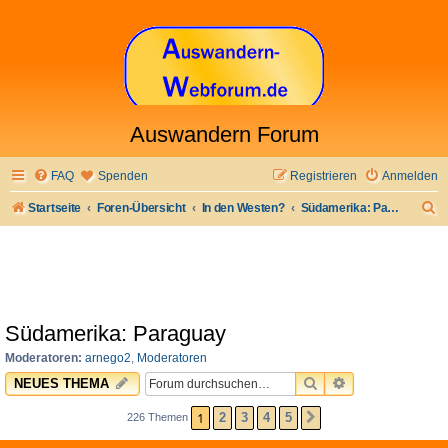
Auswandern Forum
FAQ
Spenden
Registrieren
Anmelden
S
Startseite
Foren-Übersicht
In den Westen?
Südamerika: Paraguay
u
c
h
e
Südamerika: Paraguay
Moderatoren:
arnego2
,
Moderatoren
SUCHE
ERWEITERTE 
NEUES THEMA
1
2
3
4
5
226 Themen
NÄCHSTE