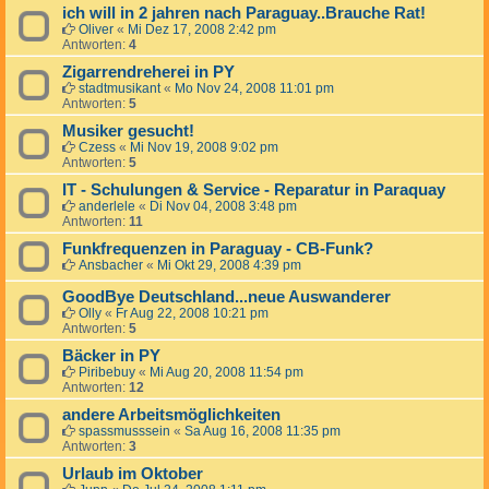
ich will in 2 jahren nach Paraguay..Brauche Rat!
Oliver
«
Mi Dez 17, 2008 2:42 pm
Antworten:
4
Zigarrendreherei in PY
stadtmusikant
«
Mo Nov 24, 2008 11:01 pm
Antworten:
5
Musiker gesucht!
Czess
«
Mi Nov 19, 2008 9:02 pm
Antworten:
5
IT - Schulungen & Service - Reparatur in Paraquay
anderlele
«
Di Nov 04, 2008 3:48 pm
Antworten:
11
Funkfrequenzen in Paraguay - CB-Funk?
Ansbacher
«
Mi Okt 29, 2008 4:39 pm
GoodBye Deutschland...neue Auswanderer
Olly
«
Fr Aug 22, 2008 10:21 pm
Antworten:
5
Bäcker in PY
Piribebuy
«
Mi Aug 20, 2008 11:54 pm
Antworten:
12
andere Arbeitsmöglichkeiten
spassmusssein
«
Sa Aug 16, 2008 11:35 pm
Antworten:
3
Urlaub im Oktober