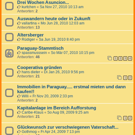
Drei Wochen Asuncion...
kurtchen
«
Sa Nov 27, 2010 10:13 am
Antworten:
2
Auswandern heute oder in Zukunft
vallartina
«
Mo Jun 28, 2010 12:03 am
Antworten:
13
Altersberger
Rüdiger
«
Sa Jun 19, 2010 8:40 pm
Paraguay-Stammtisch
spassmusssein
«
So Mär 07, 2010 10:15 pm
Antworten:
46
1
2
3
4
Cooperativa gründen
hans dieter
«
Di Jan 26, 2010 9:56 pm
Antworten:
21
1
2
Immobilien in Paraguay..... erstmal mieten und dann
kaufen!!
Willi
«
Fr Nov 20, 2009 2:33 pm
Antworten:
2
Kapitalanlage im Bereich Aufforstung
Caribe-Klaus
«
So Aug 09, 2009 9:25 am
Antworten:
21
1
2
Glückwunsch zur verschwiegenen Vaterschaft...
Gothmog
«
Fr Apr 24, 2009 7:13 pm