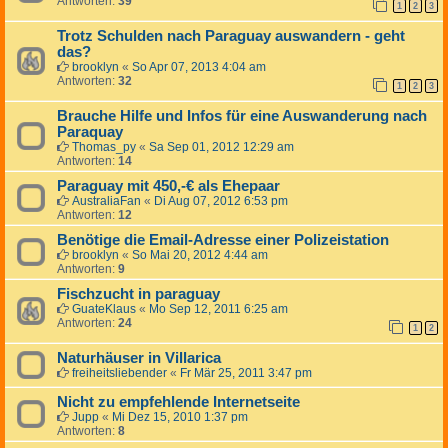
Antworten:
39
1
2
3
Trotz Schulden nach Paraguay auswandern - geht
das?
brooklyn
«
So Apr 07, 2013 4:04 am
Antworten:
32
1
2
3
Brauche Hilfe und Infos für eine Auswanderung nach
Paraquay
Thomas_py
«
Sa Sep 01, 2012 12:29 am
Antworten:
14
Paraguay mit 450,-€ als Ehepaar
AustraliaFan
«
Di Aug 07, 2012 6:53 pm
Antworten:
12
Benötige die Email-Adresse einer Polizeistation
brooklyn
«
So Mai 20, 2012 4:44 am
Antworten:
9
Fischzucht in paraguay
GuateKlaus
«
Mo Sep 12, 2011 6:25 am
Antworten:
24
1
2
Naturhäuser in Villarica
freiheitsliebender
«
Fr Mär 25, 2011 3:47 pm
Nicht zu empfehlende Internetseite
Jupp
«
Mi Dez 15, 2010 1:37 pm
Antworten:
8