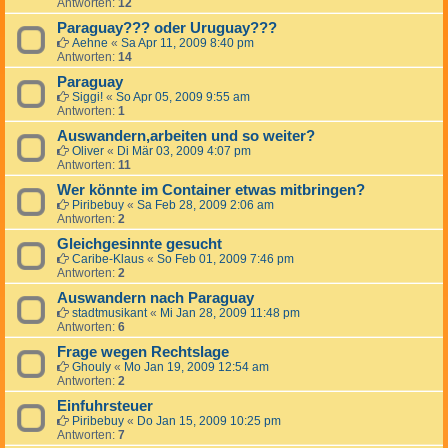
Antworten:
12
Paraguay??? oder Uruguay???
Aehne
«
Sa Apr 11, 2009 8:40 pm
Antworten:
14
Paraguay
Siggi!
«
So Apr 05, 2009 9:55 am
Antworten:
1
Auswandern,arbeiten und so weiter?
Oliver
«
Di Mär 03, 2009 4:07 pm
Antworten:
11
Wer könnte im Container etwas mitbringen?
Piribebuy
«
Sa Feb 28, 2009 2:06 am
Antworten:
2
Gleichgesinnte gesucht
Caribe-Klaus
«
So Feb 01, 2009 7:46 pm
Antworten:
2
Auswandern nach Paraguay
stadtmusikant
«
Mi Jan 28, 2009 11:48 pm
Antworten:
6
Frage wegen Rechtslage
Ghouly
«
Mo Jan 19, 2009 12:54 am
Antworten:
2
Einfuhrsteuer
Piribebuy
«
Do Jan 15, 2009 10:25 pm
Antworten:
7