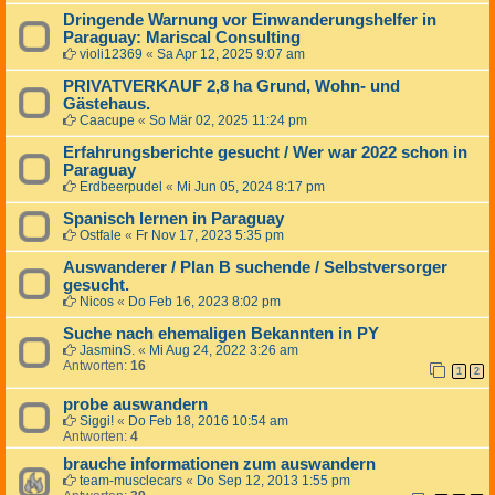
Dringende Warnung vor Einwanderungshelfer in
Paraguay: Mariscal Consulting
violi12369
«
Sa Apr 12, 2025 9:07 am
PRIVATVERKAUF 2,8 ha Grund, Wohn- und
Gästehaus.
Caacupe
«
So Mär 02, 2025 11:24 pm
Erfahrungsberichte gesucht / Wer war 2022 schon in
Paraguay
Erdbeerpudel
«
Mi Jun 05, 2024 8:17 pm
Spanisch lernen in Paraguay
Ostfale
«
Fr Nov 17, 2023 5:35 pm
Auswanderer / Plan B suchende / Selbstversorger
gesucht.
Nicos
«
Do Feb 16, 2023 8:02 pm
Suche nach ehemaligen Bekannten in PY
JasminS.
«
Mi Aug 24, 2022 3:26 am
Antworten:
16
1
2
probe auswandern
Siggi!
«
Do Feb 18, 2016 10:54 am
Antworten:
4
brauche informationen zum auswandern
team-musclecars
«
Do Sep 12, 2013 1:55 pm