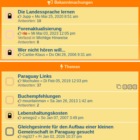
Bekanntmachungen
Die Landessprache lernen
Jupp
«
Mo Mai 25, 2020 8:51 am
Antworten:
10
Forenaktualisierung
rio
«
Mi Mai 03, 2023 12:05 pm
Verfasst in
Wichtige Hinweise
Antworten:
8
Wer nicht hören will...
Caribe-Klaus
«
Do Okt 26, 2006 9:31 am
Themen
Paraguay Links
Mochuleo
«
Di Feb 05, 2019 12:03 pm
Antworten:
37
1
2
3
Buchempfehlungen
mountainman
«
Sa Jan 26, 2013 1:42 am
Antworten:
2
Lebenshaltungskosten
arnego2
«
So Jan 07, 2007 3:49 pm
Gleichgesinnte für den Aufbau einer kleinen
Gemeinschaft in Paraguay gesucht
mg327
«
Fr Jan 02, 2026 10:37 pm