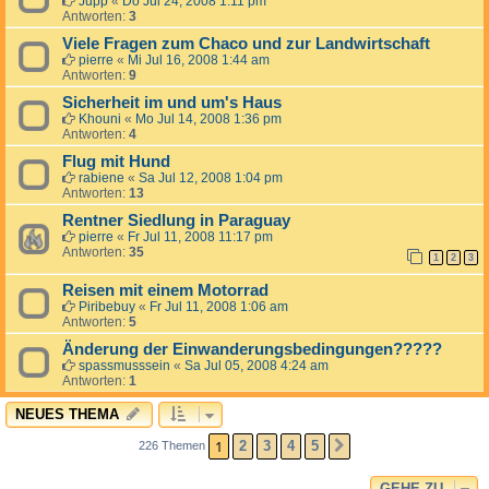
Jupp
«
Do Jul 24, 2008 1:11 pm
Antworten:
3
Viele Fragen zum Chaco und zur Landwirtschaft
pierre
«
Mi Jul 16, 2008 1:44 am
Antworten:
9
Sicherheit im und um's Haus
Khouni
«
Mo Jul 14, 2008 1:36 pm
Antworten:
4
Flug mit Hund
rabiene
«
Sa Jul 12, 2008 1:04 pm
Antworten:
13
Rentner Siedlung in Paraguay
pierre
«
Fr Jul 11, 2008 11:17 pm
Antworten:
35
1
2
3
Reisen mit einem Motorrad
Piribebuy
«
Fr Jul 11, 2008 1:06 am
Antworten:
5
Änderung der Einwanderungsbedingungen?????
spassmusssein
«
Sa Jul 05, 2008 4:24 am
Antworten:
1
NEUES THEMA
1
2
3
4
5
226 Themen
NÄCHSTE
GEHE ZU