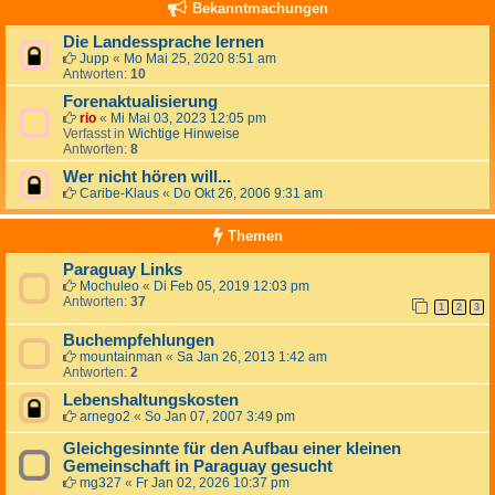
Bekanntmachungen
Die Landessprache lernen
Jupp
«
Mo Mai 25, 2020 8:51 am
Antworten:
10
Forenaktualisierung
rio
«
Mi Mai 03, 2023 12:05 pm
Verfasst in
Wichtige Hinweise
Antworten:
8
Wer nicht hören will...
Caribe-Klaus
«
Do Okt 26, 2006 9:31 am
Themen
Paraguay Links
Mochuleo
«
Di Feb 05, 2019 12:03 pm
Antworten:
37
1
2
3
Buchempfehlungen
mountainman
«
Sa Jan 26, 2013 1:42 am
Antworten:
2
Lebenshaltungskosten
arnego2
«
So Jan 07, 2007 3:49 pm
Gleichgesinnte für den Aufbau einer kleinen
Gemeinschaft in Paraguay gesucht
mg327
«
Fr Jan 02, 2026 10:37 pm