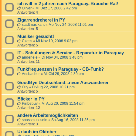
ich will in 2 jahren nach Paraguay..Brauche Rat!
Oliver
«
Mi Dez 17, 2008 2:42 pm
Antworten:
4
Zigarrendreherei in PY
stadtmusikant
«
Mo Nov 24, 2008 11:01 pm
Antworten:
5
Musiker gesucht!
Czess
«
Mi Nov 19, 2008 9:02 pm
Antworten:
5
IT - Schulungen & Service - Reparatur in Paraquay
anderlele
«
Di Nov 04, 2008 3:48 pm
Antworten:
11
Funkfrequenzen in Paraguay - CB-Funk?
Ansbacher
«
Mi Okt 29, 2008 4:39 pm
GoodBye Deutschland...neue Auswanderer
Olly
«
Fr Aug 22, 2008 10:21 pm
Antworten:
5
Bäcker in PY
Piribebuy
«
Mi Aug 20, 2008 11:54 pm
Antworten:
12
andere Arbeitsmöglichkeiten
spassmusssein
«
Sa Aug 16, 2008 11:35 pm
Antworten:
3
Urlaub im Oktober