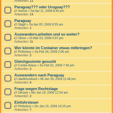
Antworten:
12
Paraguay??? oder Uruguay???
Aehne
«
Sa Apr 11, 2009 8:40 pm
Antworten:
14
Paraguay
Siggi!
«
So Apr 05, 2009 9:55 am
Antworten:
1
Auswandern,arbeiten und so weiter?
Oliver
«
Di Mär 03, 2009 4:07 pm
Antworten:
11
Wer könnte im Container etwas mitbringen?
Piribebuy
«
Sa Feb 28, 2009 2:06 am
Antworten:
2
Gleichgesinnte gesucht
Caribe-Klaus
«
So Feb 01, 2009 7:46 pm
Antworten:
2
Auswandern nach Paraguay
stadtmusikant
«
Mi Jan 28, 2009 11:48 pm
Antworten:
6
Frage wegen Rechtslage
Ghouly
«
Mo Jan 19, 2009 12:54 am
Antworten:
2
Einfuhrsteuer
Piribebuy
«
Do Jan 15, 2009 10:25 pm
Antworten:
7