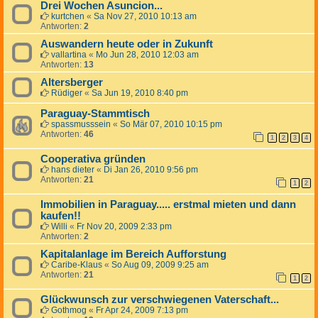
Drei Wochen Asuncion...
kurtchen
«
Sa Nov 27, 2010 10:13 am
Antworten:
2
Auswandern heute oder in Zukunft
vallartina
«
Mo Jun 28, 2010 12:03 am
Antworten:
13
Altersberger
Rüdiger
«
Sa Jun 19, 2010 8:40 pm
Paraguay-Stammtisch
spassmusssein
«
So Mär 07, 2010 10:15 pm
Antworten:
46
1
2
3
4
Cooperativa gründen
hans dieter
«
Di Jan 26, 2010 9:56 pm
Antworten:
21
1
2
Immobilien in Paraguay..... erstmal mieten und dann
kaufen!!
Willi
«
Fr Nov 20, 2009 2:33 pm
Antworten:
2
Kapitalanlage im Bereich Aufforstung
Caribe-Klaus
«
So Aug 09, 2009 9:25 am
Antworten:
21
1
2
Glückwunsch zur verschwiegenen Vaterschaft...
Gothmog
«
Fr Apr 24, 2009 7:13 pm