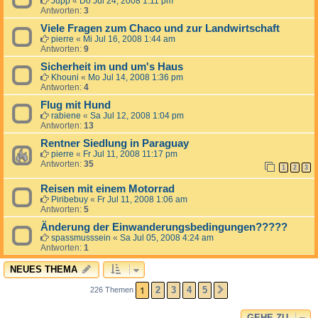
Jupp
«
Do Jul 24, 2008 1:11 pm
Antworten:
3
Viele Fragen zum Chaco und zur Landwirtschaft
pierre
«
Mi Jul 16, 2008 1:44 am
Antworten:
9
Sicherheit im und um's Haus
Khouni
«
Mo Jul 14, 2008 1:36 pm
Antworten:
4
Flug mit Hund
rabiene
«
Sa Jul 12, 2008 1:04 pm
Antworten:
13
Rentner Siedlung in Paraguay
pierre
«
Fr Jul 11, 2008 11:17 pm
Antworten:
35
1
2
3
Reisen mit einem Motorrad
Piribebuy
«
Fr Jul 11, 2008 1:06 am
Antworten:
5
Änderung der Einwanderungsbedingungen?????
spassmusssein
«
Sa Jul 05, 2008 4:24 am
Antworten:
1
NEUES THEMA
1
2
3
4
5
226 Themen
NÄCHSTE
GEHE ZU