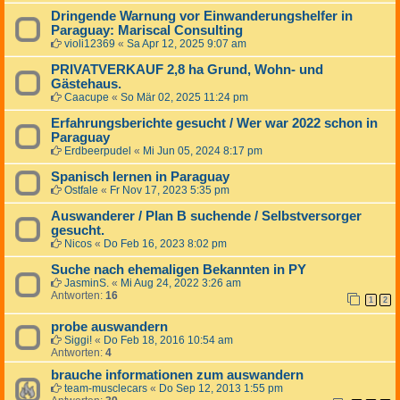
Dringende Warnung vor Einwanderungshelfer in
Paraguay: Mariscal Consulting
violi12369
«
Sa Apr 12, 2025 9:07 am
PRIVATVERKAUF 2,8 ha Grund, Wohn- und
Gästehaus.
Caacupe
«
So Mär 02, 2025 11:24 pm
Erfahrungsberichte gesucht / Wer war 2022 schon in
Paraguay
Erdbeerpudel
«
Mi Jun 05, 2024 8:17 pm
Spanisch lernen in Paraguay
Ostfale
«
Fr Nov 17, 2023 5:35 pm
Auswanderer / Plan B suchende / Selbstversorger
gesucht.
Nicos
«
Do Feb 16, 2023 8:02 pm
Suche nach ehemaligen Bekannten in PY
JasminS.
«
Mi Aug 24, 2022 3:26 am
Antworten:
16
1
2
probe auswandern
Siggi!
«
Do Feb 18, 2016 10:54 am
Antworten:
4
brauche informationen zum auswandern
team-musclecars
«
Do Sep 12, 2013 1:55 pm