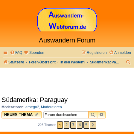
Auswandern Forum
FAQ
Spenden
Registrieren
Anmelden
S
Startseite
Foren-Übersicht
In den Westen?
Südamerika: Paraguay
u
c
h
e
Südamerika: Paraguay
Moderatoren:
arnego2
,
Moderatoren
SUCHE
ERWEITERTE 
NEUES THEMA
1
2
3
4
5
226 Themen
NÄCHSTE