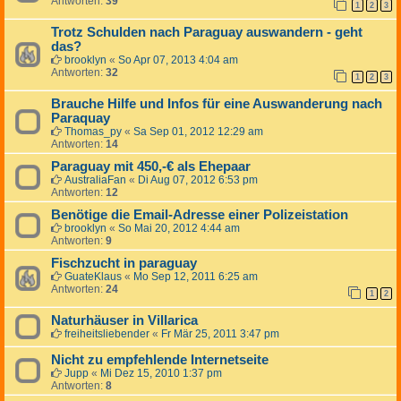
Antworten:
39
1
2
3
Trotz Schulden nach Paraguay auswandern - geht
das?
brooklyn
«
So Apr 07, 2013 4:04 am
Antworten:
32
1
2
3
Brauche Hilfe und Infos für eine Auswanderung nach
Paraquay
Thomas_py
«
Sa Sep 01, 2012 12:29 am
Antworten:
14
Paraguay mit 450,-€ als Ehepaar
AustraliaFan
«
Di Aug 07, 2012 6:53 pm
Antworten:
12
Benötige die Email-Adresse einer Polizeistation
brooklyn
«
So Mai 20, 2012 4:44 am
Antworten:
9
Fischzucht in paraguay
GuateKlaus
«
Mo Sep 12, 2011 6:25 am
Antworten:
24
1
2
Naturhäuser in Villarica
freiheitsliebender
«
Fr Mär 25, 2011 3:47 pm
Nicht zu empfehlende Internetseite
Jupp
«
Mi Dez 15, 2010 1:37 pm
Antworten:
8