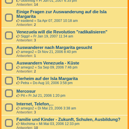
Gothmog
«
Fr Jun 01, 2007 6:35 pm
Antworten:
14
Einige Fragen zur Auswanderung auf die Isla
Margarita
eastend
«
Sa Apr 07, 2007 10:18 am
Antworten:
2
Venezuela will die Revolution "radikalisieren"
Siggi!
«
Fr Jan 19, 2007 11:34 am
Antworten:
3
Auswanderer nach Margarita gesucht
arnego2
«
Di Nov 21, 2006 8:40 pm
Antworten:
1
Auswandern Venezuela - Küste
arnego2
«
Sa Sep 09, 2006 7:46 pm
Antworten:
2
Tierheim auf der Isla Margarita
Petra
«
Do Aug 10, 2006 3:58 pm
Mercosur
Pit
«
Fr Jul 21, 2006 1:20 pm
Internet, Telefon,...
arnego2
«
Di Mai 23, 2006 3:38 am
Antworten:
3
Familie und Kinder - Zukunft, Schulen, Ausbildung?
Mochima
«
Mi Mai 03, 2006 12:33 pm
Antworten:
10