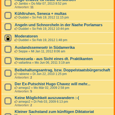
Jambo
«
Do Mär 07, 2013 8:52 pm
Antworten:
11
Kühltruhen, Seneca + multas
Duddel
«
So Feb 19, 2012 11:15 pm
Angeln und Schnorcheln in der Naehe Porlamars
Duddel
«
So Feb 19, 2012 10:44 pm
Moderatoren
Duddel
«
So Feb 19, 2012 1:48 pm
Auslandssemesetr in Südamerika
Seppe
«
Mi Jan 11, 2012 8:06 am
Venezuela - aus Sicht eines dt. Praktikanten
vallartina
«
Mo Jun 06, 2011 3:19 am
Beibehaltungsantrag, bzw. Doppelstaatsbürgerschaft
rabiene
«
Di Jun 22, 2010 1:25 pm
Antworten:
2
Der Ex-Putschist Hugo Chavez will mehr...
arnego2
«
Mo Mär 02, 2009 2:58 pm
Antworten:
5
Keine Möglichkeit auszuwandern :-(
arnego2
«
Di Feb 03, 2009 6:13 pm
Antworten:
2
Kleiner Sachstand zum künftigen Diktatoriat