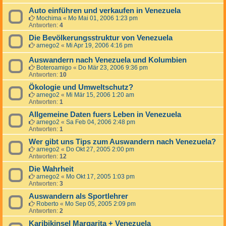
Auto einführen und verkaufen in Venezuela
Mochima
«
Mo Mai 01, 2006 1:23 pm
Antworten:
4
Die Bevölkerungsstruktur von Venezuela
arnego2
«
Mi Apr 19, 2006 4:16 pm
Auswandern nach Venezuela und Kolumbien
Boteroamigo
«
Do Mär 23, 2006 9:36 pm
Antworten:
10
Ökologie und Umweltschutz?
arnego2
«
Mi Mär 15, 2006 1:20 am
Antworten:
1
Allgemeine Daten fuers Leben in Venezuela
arnego2
«
Sa Feb 04, 2006 2:48 pm
Antworten:
1
Wer gibt uns Tips zum Auswandern nach Venezuela?
arnego2
«
Do Okt 27, 2005 2:00 pm
Antworten:
12
Die Wahrheit
arnego2
«
Mo Okt 17, 2005 1:03 pm
Antworten:
3
Auswandern als Sportlehrer
Roberto
«
Mo Sep 05, 2005 2:09 pm
Antworten:
2
Karibikinsel Margarita + Venezuela