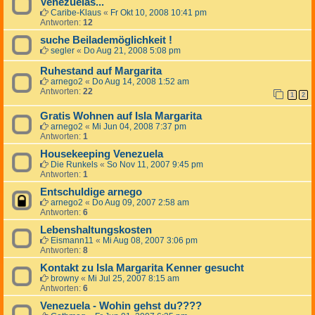
Venezuelas...
Caribe-Klaus
«
Fr Okt 10, 2008 10:41 pm
Antworten:
12
suche Beilademöglichkeit !
segler
«
Do Aug 21, 2008 5:08 pm
Ruhestand auf Margarita
arnego2
«
Do Aug 14, 2008 1:52 am
Antworten:
22
1
2
Gratis Wohnen auf Isla Margarita
arnego2
«
Mi Jun 04, 2008 7:37 pm
Antworten:
1
Housekeeping Venezuela
Die Runkels
«
So Nov 11, 2007 9:45 pm
Antworten:
1
Entschuldige arnego
arnego2
«
Do Aug 09, 2007 2:58 am
Antworten:
6
Lebenshaltungskosten
Eismann11
«
Mi Aug 08, 2007 3:06 pm
Antworten:
8
Kontakt zu Isla Margarita Kenner gesucht
browny
«
Mi Jul 25, 2007 8:15 am
Antworten:
6
Venezuela - Wohin gehst du????