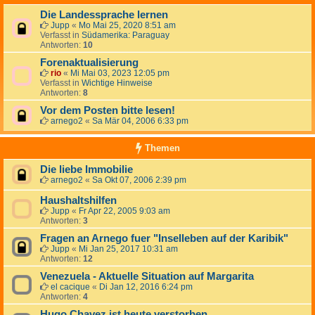
Die Landessprache lernen
Jupp
«
Mo Mai 25, 2020 8:51 am
Verfasst in
Südamerika: Paraguay
Antworten:
10
Forenaktualisierung
rio
«
Mi Mai 03, 2023 12:05 pm
Verfasst in
Wichtige Hinweise
Antworten:
8
Vor dem Posten bitte lesen!
arnego2
«
Sa Mär 04, 2006 6:33 pm
Themen
Die liebe Immobilie
arnego2
«
Sa Okt 07, 2006 2:39 pm
Haushaltshilfen
Jupp
«
Fr Apr 22, 2005 9:03 am
Antworten:
3
Fragen an Arnego fuer "Inselleben auf der Karibik"
Jupp
«
Mi Jan 25, 2017 10:31 am
Antworten:
12
Venezuela - Aktuelle Situation auf Margarita
el cacique
«
Di Jan 12, 2016 6:24 pm
Antworten:
4
Hugo Chavez ist heute verstorben