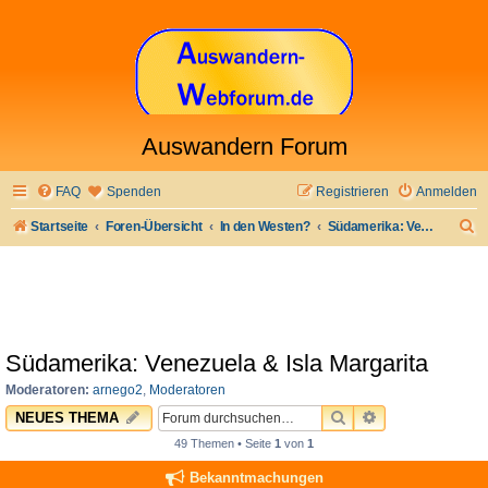
Auswandern Forum
FAQ
Spenden
Registrieren
Anmelden
S
Startseite
Foren-Übersicht
In den Westen?
Südamerika: Venezuela & Isla Margarita
u
c
h
e
Südamerika: Venezuela & Isla Margarita
Moderatoren:
arnego2
,
Moderatoren
SUCHE
ERWEITERTE 
NEUES THEMA
49 Themen • Seite
1
von
1
Bekanntmachungen