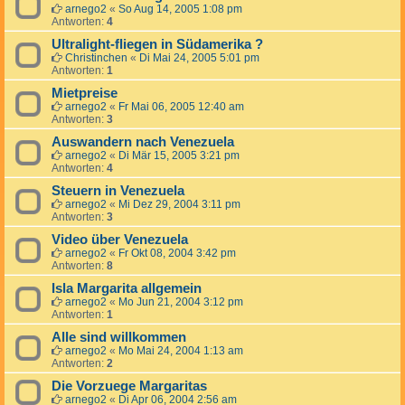
arnego2
«
So Aug 14, 2005 1:08 pm
Antworten:
4
Ultralight-fliegen in Südamerika ?
Christinchen
«
Di Mai 24, 2005 5:01 pm
Antworten:
1
Mietpreise
arnego2
«
Fr Mai 06, 2005 12:40 am
Antworten:
3
Auswandern nach Venezuela
arnego2
«
Di Mär 15, 2005 3:21 pm
Antworten:
4
Steuern in Venezuela
arnego2
«
Mi Dez 29, 2004 3:11 pm
Antworten:
3
Video über Venezuela
arnego2
«
Fr Okt 08, 2004 3:42 pm
Antworten:
8
Isla Margarita allgemein
arnego2
«
Mo Jun 21, 2004 3:12 pm
Antworten:
1
Alle sind willkommen
arnego2
«
Mo Mai 24, 2004 1:13 am
Antworten:
2
Die Vorzuege Margaritas
arnego2
«
Di Apr 06, 2004 2:56 am