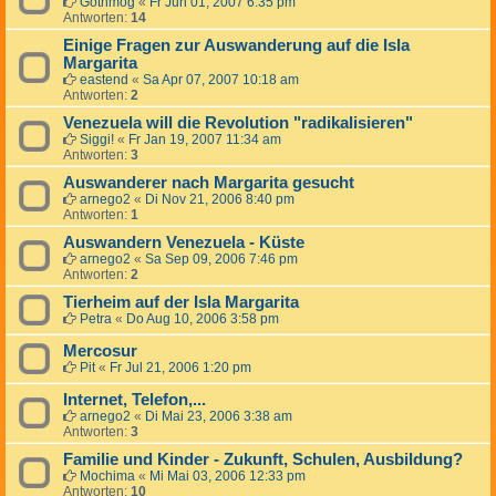
Gothmog
«
Fr Jun 01, 2007 6:35 pm
Antworten:
14
Einige Fragen zur Auswanderung auf die Isla
Margarita
eastend
«
Sa Apr 07, 2007 10:18 am
Antworten:
2
Venezuela will die Revolution "radikalisieren"
Siggi!
«
Fr Jan 19, 2007 11:34 am
Antworten:
3
Auswanderer nach Margarita gesucht
arnego2
«
Di Nov 21, 2006 8:40 pm
Antworten:
1
Auswandern Venezuela - Küste
arnego2
«
Sa Sep 09, 2006 7:46 pm
Antworten:
2
Tierheim auf der Isla Margarita
Petra
«
Do Aug 10, 2006 3:58 pm
Mercosur
Pit
«
Fr Jul 21, 2006 1:20 pm
Internet, Telefon,...
arnego2
«
Di Mai 23, 2006 3:38 am
Antworten:
3
Familie und Kinder - Zukunft, Schulen, Ausbildung?
Mochima
«
Mi Mai 03, 2006 12:33 pm
Antworten:
10