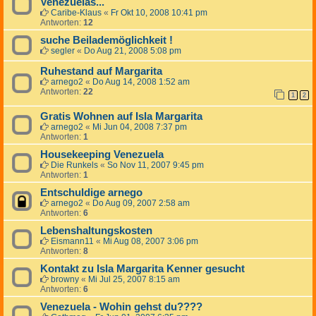
Venezuelas...
Caribe-Klaus
«
Fr Okt 10, 2008 10:41 pm
Antworten:
12
suche Beilademöglichkeit !
segler
«
Do Aug 21, 2008 5:08 pm
Ruhestand auf Margarita
arnego2
«
Do Aug 14, 2008 1:52 am
Antworten:
22
1
2
Gratis Wohnen auf Isla Margarita
arnego2
«
Mi Jun 04, 2008 7:37 pm
Antworten:
1
Housekeeping Venezuela
Die Runkels
«
So Nov 11, 2007 9:45 pm
Antworten:
1
Entschuldige arnego
arnego2
«
Do Aug 09, 2007 2:58 am
Antworten:
6
Lebenshaltungskosten
Eismann11
«
Mi Aug 08, 2007 3:06 pm
Antworten:
8
Kontakt zu Isla Margarita Kenner gesucht
browny
«
Mi Jul 25, 2007 8:15 am
Antworten:
6
Venezuela - Wohin gehst du????