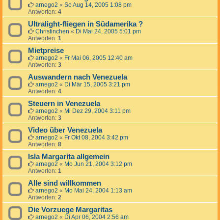
arnego2
«
So Aug 14, 2005 1:08 pm
Antworten:
4
Ultralight-fliegen in Südamerika ?
Christinchen
«
Di Mai 24, 2005 5:01 pm
Antworten:
1
Mietpreise
arnego2
«
Fr Mai 06, 2005 12:40 am
Antworten:
3
Auswandern nach Venezuela
arnego2
«
Di Mär 15, 2005 3:21 pm
Antworten:
4
Steuern in Venezuela
arnego2
«
Mi Dez 29, 2004 3:11 pm
Antworten:
3
Video über Venezuela
arnego2
«
Fr Okt 08, 2004 3:42 pm
Antworten:
8
Isla Margarita allgemein
arnego2
«
Mo Jun 21, 2004 3:12 pm
Antworten:
1
Alle sind willkommen
arnego2
«
Mo Mai 24, 2004 1:13 am
Antworten:
2
Die Vorzuege Margaritas
arnego2
«
Di Apr 06, 2004 2:56 am