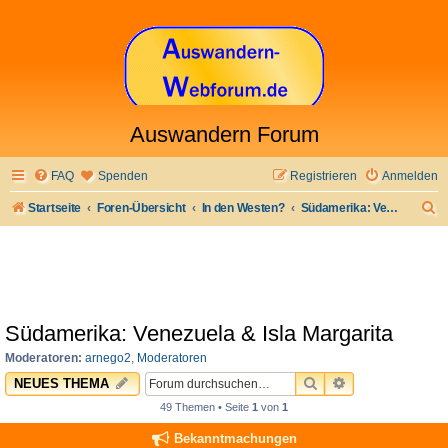
Auswandern Forum
FAQ
Spenden
Registrieren
Anmelden
S
Startseite
Foren-Übersicht
In den Westen?
Südamerika: Venezuela & Isla Margarita
u
c
h
e
Südamerika: Venezuela & Isla Margarita
Moderatoren:
arnego2
,
Moderatoren
SUCHE
ERWEITERTE 
NEUES THEMA
49 Themen • Seite
1
von
1
Bekanntmachungen