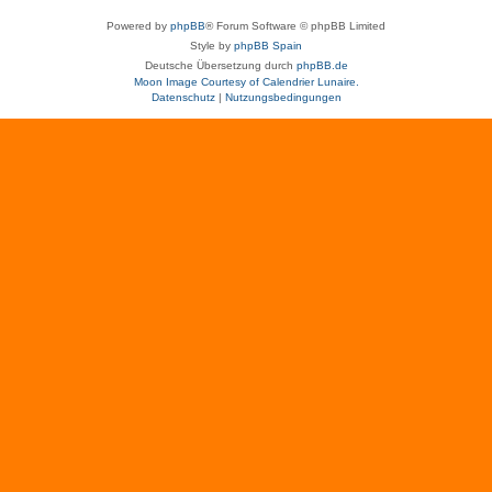
Powered by
phpBB
® Forum Software © phpBB Limited
Style by
phpBB Spain
Deutsche Übersetzung durch
phpBB.de
Moon Image Courtesy of Calendrier Lunaire.
Datenschutz
|
Nutzungsbedingungen