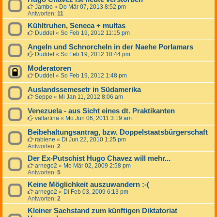
Jambo
«
Do Mär 07, 2013 8:52 pm
Antworten:
11
Kühltruhen, Seneca + multas
Duddel
«
So Feb 19, 2012 11:15 pm
Angeln und Schnorcheln in der Naehe Porlamars
Duddel
«
So Feb 19, 2012 10:44 pm
Moderatoren
Duddel
«
So Feb 19, 2012 1:48 pm
Auslandssemesetr in Südamerika
Seppe
«
Mi Jan 11, 2012 8:06 am
Venezuela - aus Sicht eines dt. Praktikanten
vallartina
«
Mo Jun 06, 2011 3:19 am
Beibehaltungsantrag, bzw. Doppelstaatsbürgerschaft
rabiene
«
Di Jun 22, 2010 1:25 pm
Antworten:
2
Der Ex-Putschist Hugo Chavez will mehr...
arnego2
«
Mo Mär 02, 2009 2:58 pm
Antworten:
5
Keine Möglichkeit auszuwandern :-(
arnego2
«
Di Feb 03, 2009 6:13 pm
Antworten:
2
Kleiner Sachstand zum künftigen Diktatoriat