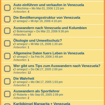
Auto einführen und verkaufen in Venezuela
Mochima
«
Mo Mai 01, 2006 1:23 pm
Antworten:
4
Die Bevölkerungsstruktur von Venezuela
arnego2
«
Mi Apr 19, 2006 4:16 pm
Auswandern nach Venezuela und Kolumbien
Boteroamigo
«
Do Mär 23, 2006 9:36 pm
Antworten:
10
Ökologie und Umweltschutz?
arnego2
«
Mi Mär 15, 2006 1:20 am
Antworten:
1
Allgemeine Daten fuers Leben in Venezuela
arnego2
«
Sa Feb 04, 2006 2:48 pm
Antworten:
1
Wer gibt uns Tips zum Auswandern nach Venezuela?
arnego2
«
Do Okt 27, 2005 2:00 pm
Antworten:
12
Die Wahrheit
arnego2
«
Mo Okt 17, 2005 1:03 pm
Antworten:
3
Auswandern als Sportlehrer
Roberto
«
Mo Sep 05, 2005 2:09 pm
Antworten:
2
Karibikinsel Margarita + Venezuela