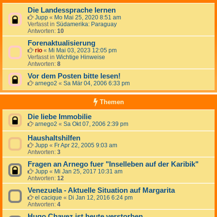
Die Landessprache lernen
Jupp
«
Mo Mai 25, 2020 8:51 am
Verfasst in
Südamerika: Paraguay
Antworten:
10
Forenaktualisierung
rio
«
Mi Mai 03, 2023 12:05 pm
Verfasst in
Wichtige Hinweise
Antworten:
8
Vor dem Posten bitte lesen!
arnego2
«
Sa Mär 04, 2006 6:33 pm
Themen
Die liebe Immobilie
arnego2
«
Sa Okt 07, 2006 2:39 pm
Haushaltshilfen
Jupp
«
Fr Apr 22, 2005 9:03 am
Antworten:
3
Fragen an Arnego fuer "Inselleben auf der Karibik"
Jupp
«
Mi Jan 25, 2017 10:31 am
Antworten:
12
Venezuela - Aktuelle Situation auf Margarita
el cacique
«
Di Jan 12, 2016 6:24 pm
Antworten:
4
Hugo Chavez ist heute verstorben