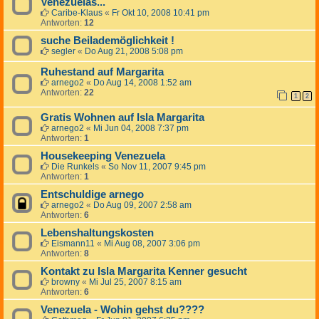
Venezuelas...
Caribe-Klaus
«
Fr Okt 10, 2008 10:41 pm
Antworten:
12
suche Beilademöglichkeit !
segler
«
Do Aug 21, 2008 5:08 pm
Ruhestand auf Margarita
arnego2
«
Do Aug 14, 2008 1:52 am
Antworten:
22
1
2
Gratis Wohnen auf Isla Margarita
arnego2
«
Mi Jun 04, 2008 7:37 pm
Antworten:
1
Housekeeping Venezuela
Die Runkels
«
So Nov 11, 2007 9:45 pm
Antworten:
1
Entschuldige arnego
arnego2
«
Do Aug 09, 2007 2:58 am
Antworten:
6
Lebenshaltungskosten
Eismann11
«
Mi Aug 08, 2007 3:06 pm
Antworten:
8
Kontakt zu Isla Margarita Kenner gesucht
browny
«
Mi Jul 25, 2007 8:15 am
Antworten:
6
Venezuela - Wohin gehst du????