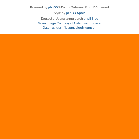
Powered by
phpBB
® Forum Software © phpBB Limited
Style by
phpBB Spain
Deutsche Übersetzung durch
phpBB.de
Moon Image Courtesy of Calendrier Lunaire.
Datenschutz
|
Nutzungsbedingungen