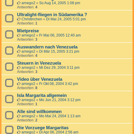
arnego2
«
So Aug 14, 2005 1:08 pm
Antworten:
4
Ultralight-fliegen in Südamerika ?
Christinchen
«
Di Mai 24, 2005 5:01 pm
Antworten:
1
Mietpreise
arnego2
«
Fr Mai 06, 2005 12:40 am
Antworten:
3
Auswandern nach Venezuela
arnego2
«
Di Mär 15, 2005 3:21 pm
Antworten:
4
Steuern in Venezuela
arnego2
«
Mi Dez 29, 2004 3:11 pm
Antworten:
3
Video über Venezuela
arnego2
«
Fr Okt 08, 2004 3:42 pm
Antworten:
8
Isla Margarita allgemein
arnego2
«
Mo Jun 21, 2004 3:12 pm
Antworten:
1
Alle sind willkommen
arnego2
«
Mo Mai 24, 2004 1:13 am
Antworten:
2
Die Vorzuege Margaritas
arnego2
«
Di Apr 06, 2004 2:56 am