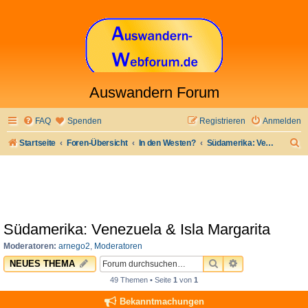
Auswandern Forum
FAQ
Spenden
Registrieren
Anmelden
S
Startseite
Foren-Übersicht
In den Westen?
Südamerika: Venezuela & Isla Margarita
u
c
h
e
Südamerika: Venezuela & Isla Margarita
Moderatoren:
arnego2
,
Moderatoren
SUCHE
ERWEITERTE 
NEUES THEMA
49 Themen • Seite
1
von
1
Bekanntmachungen