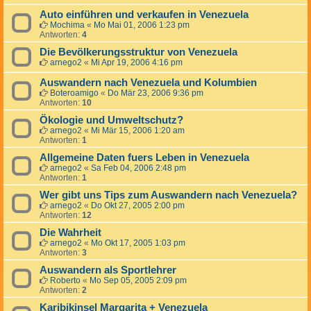
Auto einführen und verkaufen in Venezuela
Mochima
«
Mo Mai 01, 2006 1:23 pm
Antworten:
4
Die Bevölkerungsstruktur von Venezuela
arnego2
«
Mi Apr 19, 2006 4:16 pm
Auswandern nach Venezuela und Kolumbien
Boteroamigo
«
Do Mär 23, 2006 9:36 pm
Antworten:
10
Ökologie und Umweltschutz?
arnego2
«
Mi Mär 15, 2006 1:20 am
Antworten:
1
Allgemeine Daten fuers Leben in Venezuela
arnego2
«
Sa Feb 04, 2006 2:48 pm
Antworten:
1
Wer gibt uns Tips zum Auswandern nach Venezuela?
arnego2
«
Do Okt 27, 2005 2:00 pm
Antworten:
12
Die Wahrheit
arnego2
«
Mo Okt 17, 2005 1:03 pm
Antworten:
3
Auswandern als Sportlehrer
Roberto
«
Mo Sep 05, 2005 2:09 pm
Antworten:
2
Karibikinsel Margarita + Venezuela