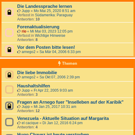
Die Landessprache lernen
Jupp
«
Mo Mai 25, 2020 8:51 am
Verfasst in
Südamerika: Paraguay
Antworten:
10
Forenaktualisierung
rio
«
Mi Mai 03, 2023 12:05 pm
Verfasst in
Wichtige Hinweise
Antworten:
8
Vor dem Posten bitte lesen!
arnego2
«
Sa Mär 04, 2006 6:33 pm
Themen
Die liebe Immobilie
arnego2
«
Sa Okt 07, 2006 2:39 pm
Haushaltshilfen
Jupp
«
Fr Apr 22, 2005 9:03 am
Antworten:
3
Fragen an Arnego fuer "Inselleben auf der Karibik"
Jupp
«
Mi Jan 25, 2017 10:31 am
Antworten:
12
Venezuela - Aktuelle Situation auf Margarita
el cacique
«
Di Jan 12, 2016 6:24 pm
Antworten:
4
Hugo Chavez ist heute verstorben