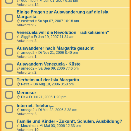
Gothmog
«
Fr Jun 01, 2007 6:35 pm
Antworten:
14
Einige Fragen zur Auswanderung auf die Isla
Margarita
eastend
«
Sa Apr 07, 2007 10:18 am
Antworten:
2
Venezuela will die Revolution "radikalisieren"
Siggi!
«
Fr Jan 19, 2007 11:34 am
Antworten:
3
Auswanderer nach Margarita gesucht
arnego2
«
Di Nov 21, 2006 8:40 pm
Antworten:
1
Auswandern Venezuela - Küste
arnego2
«
Sa Sep 09, 2006 7:46 pm
Antworten:
2
Tierheim auf der Isla Margarita
Petra
«
Do Aug 10, 2006 3:58 pm
Mercosur
Pit
«
Fr Jul 21, 2006 1:20 pm
Internet, Telefon,...
arnego2
«
Di Mai 23, 2006 3:38 am
Antworten:
3
Familie und Kinder - Zukunft, Schulen, Ausbildung?
Mochima
«
Mi Mai 03, 2006 12:33 pm
Antworten:
10