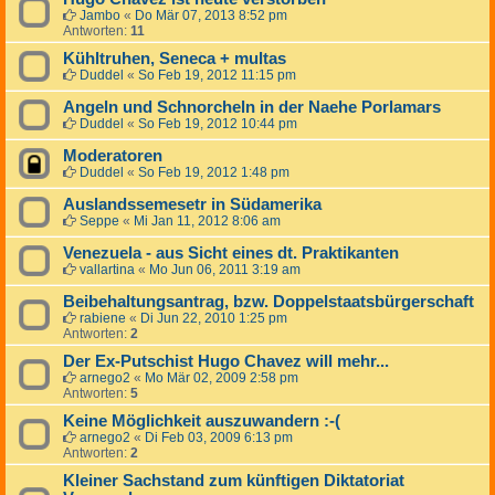
Jambo
«
Do Mär 07, 2013 8:52 pm
Antworten:
11
Kühltruhen, Seneca + multas
Duddel
«
So Feb 19, 2012 11:15 pm
Angeln und Schnorcheln in der Naehe Porlamars
Duddel
«
So Feb 19, 2012 10:44 pm
Moderatoren
Duddel
«
So Feb 19, 2012 1:48 pm
Auslandssemesetr in Südamerika
Seppe
«
Mi Jan 11, 2012 8:06 am
Venezuela - aus Sicht eines dt. Praktikanten
vallartina
«
Mo Jun 06, 2011 3:19 am
Beibehaltungsantrag, bzw. Doppelstaatsbürgerschaft
rabiene
«
Di Jun 22, 2010 1:25 pm
Antworten:
2
Der Ex-Putschist Hugo Chavez will mehr...
arnego2
«
Mo Mär 02, 2009 2:58 pm
Antworten:
5
Keine Möglichkeit auszuwandern :-(
arnego2
«
Di Feb 03, 2009 6:13 pm
Antworten:
2
Kleiner Sachstand zum künftigen Diktatoriat