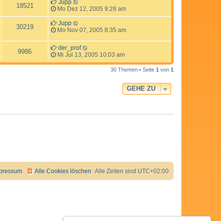
Jupp
18521
Mo Dez 12, 2005 9:28 am
Jupp
30219
Mo Nov 07, 2005 8:35 am
der_prof
9986
Mi Jul 13, 2005 10:03 am
30 Themen • Seite
1
von
1
GEHE ZU
pressum
Alle Cookies löschen
Alle Zeiten sind
UTC+02:00