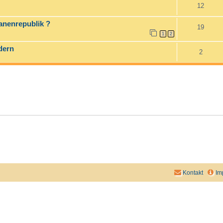
12
nanenrepublik ?
19
1
2
dern
2
Kontakt
Im