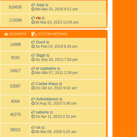
Jupp
816606
Mo Mai 25, 2020 8:51 am
rio
172098
Mi Mai 03, 2023 12:05 pm
ZUGRIFFE
LETZTER BEITRAG
Don4
14998
So Feb 24, 2019 8:28 am
Siggi!
9225
So Sep 29, 2013 7:00 pm
el capitalino
24927
Mo Mär 07, 2011 2:39 pm
Caribe-Klaus
53087
Do Okt 14, 2010 9:42 am
Aufunddavon
9269
Di Aug 31, 2010 5:36 pm
rabiene
40276
So Apr 11, 2010 3:32 pm
stx
38021
Mi Mai 06, 2009 5:25 am