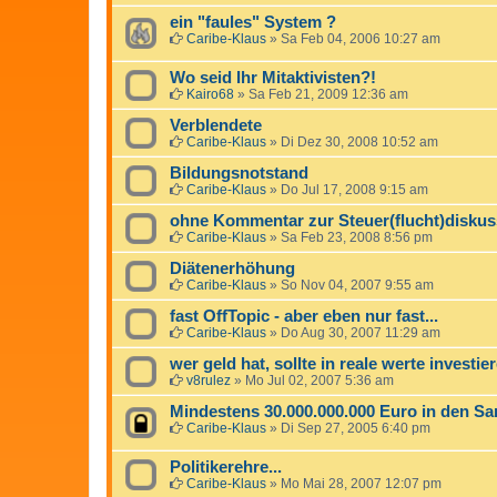
ein "faules" System ?
Caribe-Klaus
»
Sa Feb 04, 2006 10:27 am
Wo seid Ihr Mitaktivisten?!
Kairo68
»
Sa Feb 21, 2009 12:36 am
Verblendete
Caribe-Klaus
»
Di Dez 30, 2008 10:52 am
Bildungsnotstand
Caribe-Klaus
»
Do Jul 17, 2008 9:15 am
ohne Kommentar zur Steuer(flucht)diskus
Caribe-Klaus
»
Sa Feb 23, 2008 8:56 pm
Diätenerhöhung
Caribe-Klaus
»
So Nov 04, 2007 9:55 am
fast OffTopic - aber eben nur fast...
Caribe-Klaus
»
Do Aug 30, 2007 11:29 am
wer geld hat, sollte in reale werte investie
v8rulez
»
Mo Jul 02, 2007 5:36 am
Mindestens 30.000.000.000 Euro in den San
Caribe-Klaus
»
Di Sep 27, 2005 6:40 pm
Politikerehre...
Caribe-Klaus
»
Mo Mai 28, 2007 12:07 pm