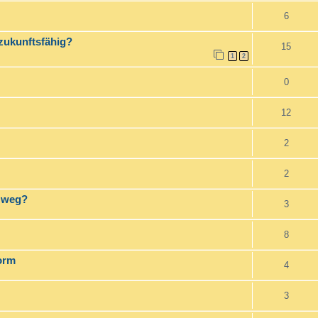
6
zukunftsfähig?
15
1
2
0
12
2
2
r weg?
3
8
form
4
3