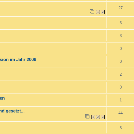
27
1
2
6
3
0
sion im Jahr 2008
0
2
0
ren
1
d gesetzt...
44
1
2
3
5