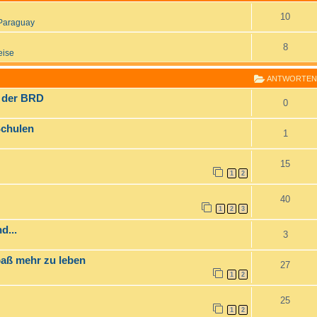
10
Paraguay
8
eise
ANTWORTEN
n der BRD
0
Schulen
1
15
1
2
40
1
2
3
d...
3
paß mehr zu leben
27
1
2
25
1
2