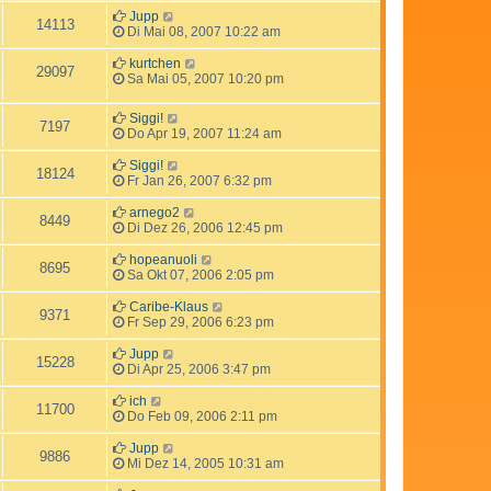
Jupp
14113
Di Mai 08, 2007 10:22 am
kurtchen
29097
Sa Mai 05, 2007 10:20 pm
Siggi!
7197
Do Apr 19, 2007 11:24 am
Siggi!
18124
Fr Jan 26, 2007 6:32 pm
arnego2
8449
Di Dez 26, 2006 12:45 pm
hopeanuoli
8695
Sa Okt 07, 2006 2:05 pm
Caribe-Klaus
9371
Fr Sep 29, 2006 6:23 pm
Jupp
15228
Di Apr 25, 2006 3:47 pm
ich
11700
Do Feb 09, 2006 2:11 pm
Jupp
9886
Mi Dez 14, 2005 10:31 am