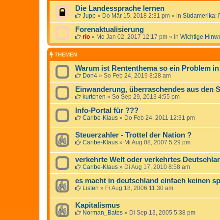
Die Landessprache lernen
Jupp
»
Do Mär 15, 2018 2:31 pm
» in
Südamerika: 
Forenaktualisierung
rio
»
Mo Jan 02, 2017 12:17 pm
» in
Wichtige Hinw
THEMEN
Warum ist Rententhema so ein Problem i
Don4
»
So Feb 24, 2019 8:28 am
Einwanderung, überraschendes aus den 
kurtchen
»
So Sep 29, 2013 4:55 pm
Info-Portal für ???
Caribe-Klaus
»
Do Feb 24, 2011 12:31 pm
Steuerzahler - Trottel der Nation ?
Caribe-Klaus
»
Mi Aug 08, 2007 5:29 pm
verkehrte Welt oder verkehrtes Deutschlan
Caribe-Klaus
»
Di Aug 17, 2010 8:58 am
es macht in deutschland einfach keinen s
Listen
»
Fr Aug 18, 2006 11:30 am
Kapitalismus
Norman_Bates
»
Di Sep 13, 2005 5:38 pm