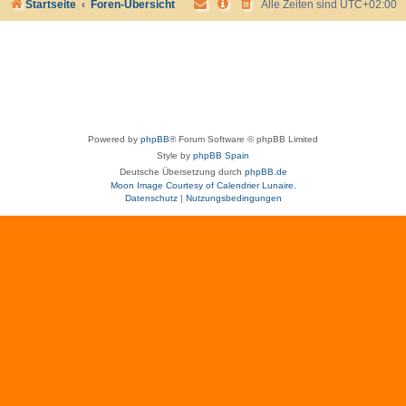
Startseite
Foren-Übersicht
Alle Zeiten sind
UTC+02:00
Powered by
phpBB
® Forum Software © phpBB Limited
Style by
phpBB Spain
Deutsche Übersetzung durch
phpBB.de
Moon Image Courtesy of Calendrier Lunaire.
Datenschutz
|
Nutzungsbedingungen