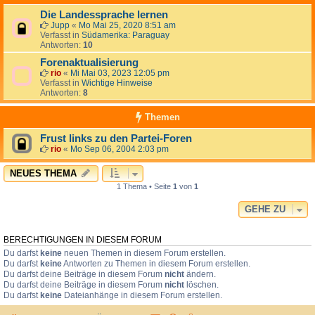
Die Landessprache lernen
Jupp
«
Mo Mai 25, 2020 8:51 am
Verfasst in
Südamerika: Paraguay
Antworten:
10
Forenaktualisierung
rio
«
Mi Mai 03, 2023 12:05 pm
Verfasst in
Wichtige Hinweise
Antworten:
8
Themen
Frust links zu den Partei-Foren
rio
«
Mo Sep 06, 2004 2:03 pm
NEUES THEMA
1 Thema • Seite
1
von
1
GEHE ZU
BERECHTIGUNGEN IN DIESEM FORUM
Du darfst
keine
neuen Themen in diesem Forum erstellen.
Du darfst
keine
Antworten zu Themen in diesem Forum erstellen.
Du darfst deine Beiträge in diesem Forum
nicht
ändern.
Du darfst deine Beiträge in diesem Forum
nicht
löschen.
Du darfst
keine
Dateianhänge in diesem Forum erstellen.