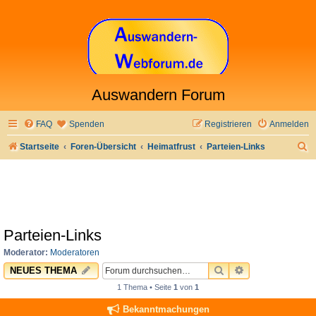
Auswandern Forum
FAQ
Spenden
Registrieren
Anmelden
S
Startseite
Foren-Übersicht
Heimatfrust
Parteien-Links
u
c
h
e
Parteien-Links
Moderator:
Moderatoren
SUCHE
ERWEITERTE 
NEUES THEMA
1 Thema • Seite
1
von
1
Bekanntmachungen