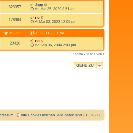
Jupp
823357
Mo Mai 25, 2020 8:51 am
rio
178964
Mi Mai 03, 2023 12:05 pm
ZUGRIFFE
LETZTER BEITRAG
rio
23420
Mo Sep 06, 2004 2:03 pm
1 Thema • Seite
1
von
1
GEHE ZU
pressum
Alle Cookies löschen
Alle Zeiten sind
UTC+02:00