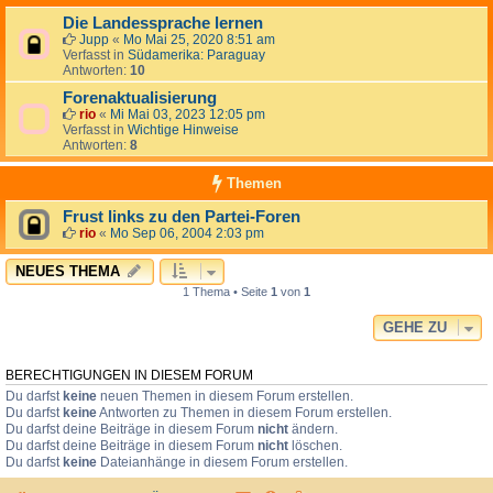
Die Landessprache lernen
Jupp
«
Mo Mai 25, 2020 8:51 am
Verfasst in
Südamerika: Paraguay
Antworten:
10
Forenaktualisierung
rio
«
Mi Mai 03, 2023 12:05 pm
Verfasst in
Wichtige Hinweise
Antworten:
8
Themen
Frust links zu den Partei-Foren
rio
«
Mo Sep 06, 2004 2:03 pm
NEUES THEMA
1 Thema • Seite
1
von
1
GEHE ZU
BERECHTIGUNGEN IN DIESEM FORUM
Du darfst
keine
neuen Themen in diesem Forum erstellen.
Du darfst
keine
Antworten zu Themen in diesem Forum erstellen.
Du darfst deine Beiträge in diesem Forum
nicht
ändern.
Du darfst deine Beiträge in diesem Forum
nicht
löschen.
Du darfst
keine
Dateianhänge in diesem Forum erstellen.