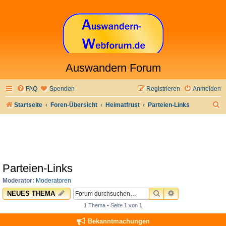
Auswandern Forum
FAQ
Spenden
Registrieren
Anmelden
S
Startseite
Foren-Übersicht
Heimatfrust
Parteien-Links
u
c
h
e
Parteien-Links
Moderator:
Moderatoren
SUCHE
ERWEITERTE 
NEUES THEMA
1 Thema • Seite
1
von
1
Bekanntmachungen