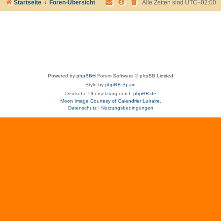
Startseite
Foren-Übersicht
Alle Zeiten sind
UTC+02:00
Powered by
phpBB
® Forum Software © phpBB Limited
Style by
phpBB Spain
Deutsche Übersetzung durch
phpBB.de
Moon Image Courtesy of Calendrier Lunaire.
Datenschutz
|
Nutzungsbedingungen