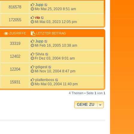
Jupp
816578
Mo Mai 25, 2020 8:51 am
rio
172055
Mi Mai 03, 2023 12:05 pm
ZUGRIFFE
LETZTER BEITRAG
Jupp
33319
Mi Feb 16, 2005 10:38 am
Silvia
12402
Fr Dez 03, 2004 9:01 am
gdigest
12204
Mi Nov 10, 2004 8:47 pm
plattenboss
15931
Mo Mai 03, 2004 11:40 pm
4 Themen • Seite
1
von
1
GEHE ZU