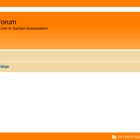
Forum
 User in Sachen Auswandern
hläge
E
RWEITERTE SUCHE
ANTWORTEN