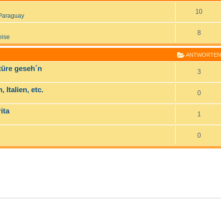
10
Paraguay
8
eise
ANTWORTEN
ktüre geseh´n
3
 Italien, etc.
0
ita
1
0