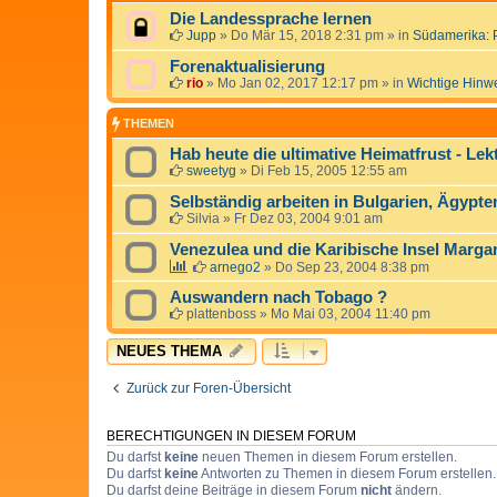
Die Landessprache lernen
Jupp
»
Do Mär 15, 2018 2:31 pm
» in
Südamerika: 
Forenaktualisierung
rio
»
Mo Jan 02, 2017 12:17 pm
» in
Wichtige Hinw
THEMEN
Hab heute die ultimative Heimatfrust - Le
sweetyg
»
Di Feb 15, 2005 12:55 am
Selbständig arbeiten in Bulgarien, Ägypten,
Silvia
»
Fr Dez 03, 2004 9:01 am
Venezulea und die Karibische Insel Margar
arnego2
»
Do Sep 23, 2004 8:38 pm
Auswandern nach Tobago ?
plattenboss
»
Mo Mai 03, 2004 11:40 pm
NEUES THEMA
Zurück zur Foren-Übersicht
BERECHTIGUNGEN IN DIESEM FORUM
Du darfst
keine
neuen Themen in diesem Forum erstellen.
Du darfst
keine
Antworten zu Themen in diesem Forum erstellen.
Du darfst deine Beiträge in diesem Forum
nicht
ändern.