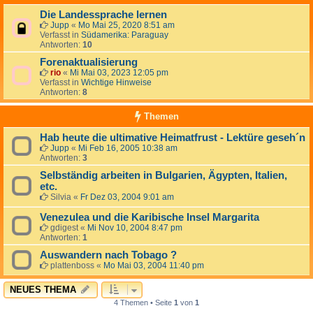
Die Landessprache lernen
Jupp
«
Mo Mai 25, 2020 8:51 am
Verfasst in
Südamerika: Paraguay
Antworten:
10
Forenaktualisierung
rio
«
Mi Mai 03, 2023 12:05 pm
Verfasst in
Wichtige Hinweise
Antworten:
8
Themen
Hab heute die ultimative Heimatfrust - Lektüre geseh´n
Jupp
«
Mi Feb 16, 2005 10:38 am
Antworten:
3
Selbständig arbeiten in Bulgarien, Ägypten, Italien,
etc.
Silvia
«
Fr Dez 03, 2004 9:01 am
Venezulea und die Karibische Insel Margarita
gdigest
«
Mi Nov 10, 2004 8:47 pm
Antworten:
1
Auswandern nach Tobago ?
plattenboss
«
Mo Mai 03, 2004 11:40 pm
NEUES THEMA
4 Themen • Seite
1
von
1