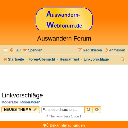
Auswandern Forum
FAQ
Spenden
Registrieren
Anmelden
S
Startseite
Foren-Übersicht
Heimatfrust
Linkvorschläge
u
c
h
e
Linkvorschläge
Moderator:
Moderatoren
SUCHE
ERWEITERTE 
NEUES THEMA
4 Themen • Seite
1
von
1
Bekanntmachungen