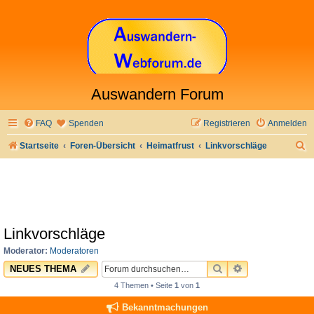
Auswandern Forum
FAQ
Spenden
Registrieren
Anmelden
S
Startseite
Foren-Übersicht
Heimatfrust
Linkvorschläge
u
c
h
e
Linkvorschläge
Moderator:
Moderatoren
SUCHE
ERWEITERTE 
NEUES THEMA
4 Themen • Seite
1
von
1
Bekanntmachungen