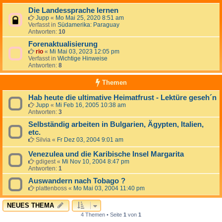
Die Landessprache lernen
Jupp
«
Mo Mai 25, 2020 8:51 am
Verfasst in
Südamerika: Paraguay
Antworten:
10
Forenaktualisierung
rio
«
Mi Mai 03, 2023 12:05 pm
Verfasst in
Wichtige Hinweise
Antworten:
8
Themen
Hab heute die ultimative Heimatfrust - Lektüre geseh´n
Jupp
«
Mi Feb 16, 2005 10:38 am
Antworten:
3
Selbständig arbeiten in Bulgarien, Ägypten, Italien,
etc.
Silvia
«
Fr Dez 03, 2004 9:01 am
Venezulea und die Karibische Insel Margarita
gdigest
«
Mi Nov 10, 2004 8:47 pm
Antworten:
1
Auswandern nach Tobago ?
plattenboss
«
Mo Mai 03, 2004 11:40 pm
NEUES THEMA
4 Themen • Seite
1
von
1