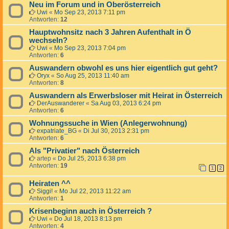
Neu im Forum und in Oberösterreich
Uwi
«
Mo Sep 23, 2013 7:11 pm
Antworten:
12
Hauptwohnsitz nach 3 Jahren Aufenthalt in Ö
wechseln?
Uwi
«
Mo Sep 23, 2013 7:04 pm
Antworten:
6
Auswandern obwohl es uns hier eigentlich gut geht?
Oryx
«
So Aug 25, 2013 11:40 am
Antworten:
8
Auswandern als Erwerbsloser mit Heirat in Österreich
DerAuswanderer
«
Sa Aug 03, 2013 6:24 pm
Antworten:
6
Wohnungssuche in Wien (Anlegerwohnung)
expatriate_BG
«
Di Jul 30, 2013 2:31 pm
Antworten:
6
Als "Privatier" nach Österreich
artep
«
Do Jul 25, 2013 6:38 pm
Antworten:
19
1
2
Heiraten ^^
Siggi!
«
Mo Jul 22, 2013 11:22 am
Antworten:
1
Krisenbeginn auch in Österreich ?
Uwi
«
Do Jul 18, 2013 8:13 pm
Antworten:
4