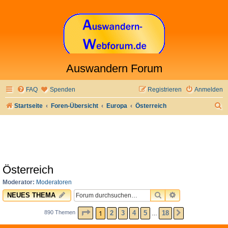
Auswandern Forum
FAQ
Spenden
Registrieren
Anmelden
S
Startseite
Foren-Übersicht
Europa
Österreich
u
c
h
e
Österreich
Moderator:
Moderatoren
SUCHE
ERWEITERTE 
NEUES THEMA
SEITE
1
VON
18
1
2
3
4
5
18
890 Themen
NÄCHSTE
…