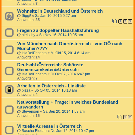
Antworten:
7
Wohnsitz in Deutschland und Österreich
Siggi!
«
Sa Jan 10, 2015 9:27 am
Antworten:
35
1
2
3
Fragen zu doppelter Haushaltsführung
hielschy
«
So Nov 16, 2014 10:05 am
Von München nach Oberösterreich - von OÖ nach
München????
IslaDelEncanto
«
Mi Okt 15, 2014 6:14 am
Antworten:
14
Deutschl./Österreich: Schönste
Gemeinsamkeiten&Unterschi
IslaDelEncanto
«
Di Okt 07, 2014 6:47 pm
Antworten:
7
Arbeiten in Österreich - Linkliste
pizza
«
So Okt 05, 2014 10:13 am
Antworten:
4
Neuvorstellung + Frage: In welches Bundesland
auswandern
Stevenson
«
Sa Sep 20, 2014 1:53 am
Antworten:
15
1
2
Virtuelle Adresse in Österreich
Sascha Blodau
«
Do Jun 12, 2014 10:47 pm