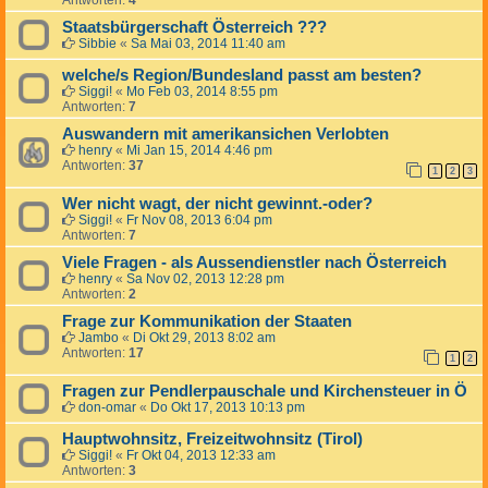
Antworten:
4
Staatsbürgerschaft Österreich ???
Sibbie
«
Sa Mai 03, 2014 11:40 am
welche/s Region/Bundesland passt am besten?
Siggi!
«
Mo Feb 03, 2014 8:55 pm
Antworten:
7
Auswandern mit amerikansichen Verlobten
henry
«
Mi Jan 15, 2014 4:46 pm
Antworten:
37
1
2
3
Wer nicht wagt, der nicht gewinnt.-oder?
Siggi!
«
Fr Nov 08, 2013 6:04 pm
Antworten:
7
Viele Fragen - als Aussendienstler nach Österreich
henry
«
Sa Nov 02, 2013 12:28 pm
Antworten:
2
Frage zur Kommunikation der Staaten
Jambo
«
Di Okt 29, 2013 8:02 am
Antworten:
17
1
2
Fragen zur Pendlerpauschale und Kirchensteuer in Ö
don-omar
«
Do Okt 17, 2013 10:13 pm
Hauptwohnsitz, Freizeitwohnsitz (Tirol)
Siggi!
«
Fr Okt 04, 2013 12:33 am
Antworten:
3