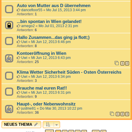
Auto von Mutter aus D übernehmen
dancefloor55
«
Mo Jul 15, 2013 3:44 pm
Antworten:
1
...bin spontan in Wien gelandet!
arnego2
«
Mo Jul 01, 2013 2:31 pm
Antworten:
6
Hallo Zusammen...das ging ja flott;)
Uwi
«
Mi Jun 12, 2013 6:46 pm
Antworten:
8
Kontoeröffnung in Wien
Uwi
«
Mi Jun 12, 2013 6:43 pm
Antworten:
25
1
2
Klima Wetter Sicherheit Süden - Osten Österreichs
Uwi
«
Mi Jun 12, 2013 6:34 pm
Antworten:
3
Brauche mal euren Rat!!
Uwi
«
Mi Jun 12, 2013 6:31 pm
Antworten:
9
Haupt-, oder Nebenwohnsitz
justme81
«
Do Mai 30, 2013 10:22 pm
Antworten:
36
1
2
3
NEUES THEMA