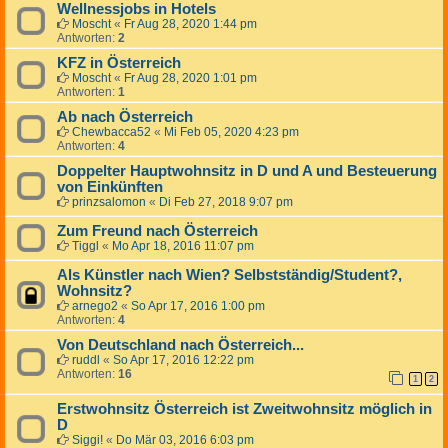
Wellnessjobs in Hotels
Moscht
«
Fr Aug 28, 2020 1:44 pm
Antworten:
2
KFZ in Österreich
Moscht
«
Fr Aug 28, 2020 1:01 pm
Antworten:
1
Ab nach Österreich
Chewbacca52
«
Mi Feb 05, 2020 4:23 pm
Antworten:
4
Doppelter Hauptwohnsitz in D und A und Besteuerung
von Einkünften
prinzsalomon
«
Di Feb 27, 2018 9:07 pm
Zum Freund nach Österreich
Tiggl
«
Mo Apr 18, 2016 11:07 pm
Als Künstler nach Wien? Selbstständig/Student?,
Wohnsitz?
arnego2
«
So Apr 17, 2016 1:00 pm
Antworten:
4
Von Deutschland nach Österreich...
ruddl
«
So Apr 17, 2016 12:22 pm
Antworten:
16
1
2
Erstwohnsitz Österreich ist Zweitwohnsitz möglich in
D
Siggi!
«
Do Mär 03, 2016 6:03 pm