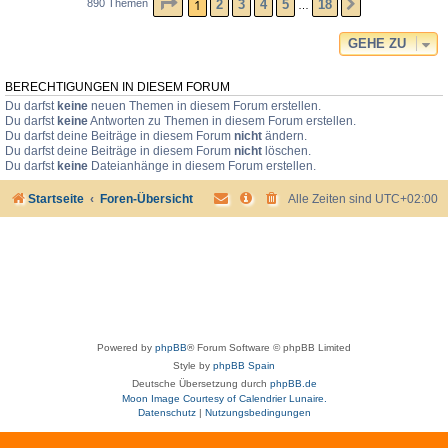
SEITE
1
VON
18
1
2
3
4
5
18
890 Themen
NÄCHSTE
…
GEHE ZU
BERECHTIGUNGEN IN DIESEM FORUM
Du darfst
keine
neuen Themen in diesem Forum erstellen.
Du darfst
keine
Antworten zu Themen in diesem Forum erstellen.
Du darfst deine Beiträge in diesem Forum
nicht
ändern.
Du darfst deine Beiträge in diesem Forum
nicht
löschen.
Du darfst
keine
Dateianhänge in diesem Forum erstellen.
Startseite
Foren-Übersicht
Alle Zeiten sind
UTC+02:00
Powered by
phpBB
® Forum Software © phpBB Limited
Style by
phpBB Spain
Deutsche Übersetzung durch
phpBB.de
Moon Image Courtesy of Calendrier Lunaire.
Datenschutz
|
Nutzungsbedingungen