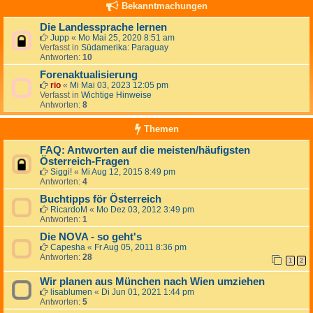
Bekanntmachungen
Die Landessprache lernen
Jupp
«
Mo Mai 25, 2020 8:51 am
Verfasst in
Südamerika: Paraguay
Antworten:
10
Forenaktualisierung
rio
«
Mi Mai 03, 2023 12:05 pm
Verfasst in
Wichtige Hinweise
Antworten:
8
Themen
FAQ: Antworten auf die meisten/häufigsten
Österreich-Fragen
Siggi!
«
Mi Aug 12, 2015 8:49 pm
Antworten:
4
Buchtipps för Österreich
RicardoM
«
Mo Dez 03, 2012 3:49 pm
Antworten:
1
Die NOVA - so geht's
Capesha
«
Fr Aug 05, 2011 8:36 pm
Antworten:
28
1
2
Wir planen aus München nach Wien umziehen
lisablumen
«
Di Jun 01, 2021 1:44 pm
Antworten:
5