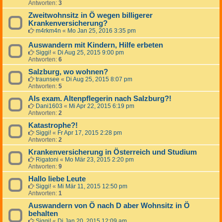
Antworten:
3
Zweitwohnsitz in Ö wegen billigerer
Krankenversicherung?
m4rkm4n
«
Mo Jan 25, 2016 3:35 pm
Auswandern mit Kindern, Hilfe erbeten
Siggi!
«
Di Aug 25, 2015 9:00 pm
Antworten:
6
Salzburg, wo wohnen?
traunsee
«
Di Aug 25, 2015 8:07 pm
Antworten:
5
Als exam. Altenpflegerin nach Salzburg?!
Dani1603
«
Mi Apr 22, 2015 6:19 pm
Antworten:
2
Katastrophe?!
Siggi!
«
Fr Apr 17, 2015 2:28 pm
Antworten:
2
Krankenversicherung in Österreich und Studium
Rigatoni
«
Mo Mär 23, 2015 2:20 pm
Antworten:
9
Hallo liebe Leute
Siggi!
«
Mi Mär 11, 2015 12:50 pm
Antworten:
1
Auswandern von Ö nach D aber Wohnsitz in Ö
behalten
Siggi!
«
Di Jan 20, 2015 12:09 am