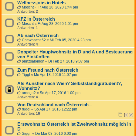
Wellnessjobs in Hotels
Moscht
«
Fr Aug 28, 2020 1:44 pm
Antworten:
2
KFZ in Österreich
Moscht
«
Fr Aug 28, 2020 1:01 pm
Antworten:
1
Ab nach Österreich
Chewbacca52
«
Mi Feb 05, 2020 4:23 pm
Antworten:
4
Doppelter Hauptwohnsitz in D und A und Besteuerung
von Einkünften
prinzsalomon
«
Di Feb 27, 2018 9:07 pm
Zum Freund nach Österreich
Tiggl
«
Mo Apr 18, 2016 11:07 pm
Als Künstler nach Wien? Selbstständig/Student?,
Wohnsitz?
arnego2
«
So Apr 17, 2016 1:00 pm
Antworten:
4
Von Deutschland nach Österreich...
ruddl
«
So Apr 17, 2016 12:22 pm
Antworten:
16
1
2
Erstwohnsitz Österreich ist Zweitwohnsitz möglich in
D
Siggi!
«
Do Mär 03, 2016 6:03 pm