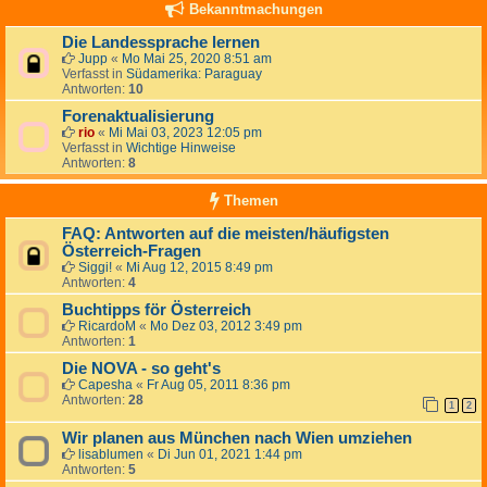
Bekanntmachungen
Die Landessprache lernen
Jupp
«
Mo Mai 25, 2020 8:51 am
Verfasst in
Südamerika: Paraguay
Antworten:
10
Forenaktualisierung
rio
«
Mi Mai 03, 2023 12:05 pm
Verfasst in
Wichtige Hinweise
Antworten:
8
Themen
FAQ: Antworten auf die meisten/häufigsten
Österreich-Fragen
Siggi!
«
Mi Aug 12, 2015 8:49 pm
Antworten:
4
Buchtipps för Österreich
RicardoM
«
Mo Dez 03, 2012 3:49 pm
Antworten:
1
Die NOVA - so geht's
Capesha
«
Fr Aug 05, 2011 8:36 pm
Antworten:
28
1
2
Wir planen aus München nach Wien umziehen
lisablumen
«
Di Jun 01, 2021 1:44 pm
Antworten:
5