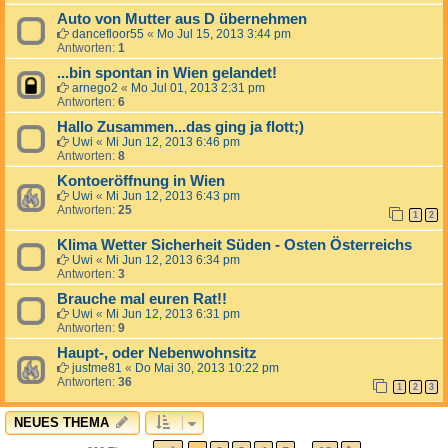
Auto von Mutter aus D übernehmen
dancefloor55
«
Mo Jul 15, 2013 3:44 pm
Antworten:
1
...bin spontan in Wien gelandet!
arnego2
«
Mo Jul 01, 2013 2:31 pm
Antworten:
6
Hallo Zusammen...das ging ja flott;)
Uwi
«
Mi Jun 12, 2013 6:46 pm
Antworten:
8
Kontoeröffnung in Wien
Uwi
«
Mi Jun 12, 2013 6:43 pm
Antworten:
25
1
2
Klima Wetter Sicherheit Süden - Osten Österreichs
Uwi
«
Mi Jun 12, 2013 6:34 pm
Antworten:
3
Brauche mal euren Rat!!
Uwi
«
Mi Jun 12, 2013 6:31 pm
Antworten:
9
Haupt-, oder Nebenwohnsitz
justme81
«
Do Mai 30, 2013 10:22 pm
Antworten:
36
1
2
3
NEUES THEMA