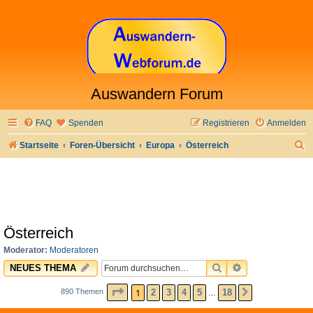
Auswandern Forum
FAQ
Spenden
Registrieren
Anmelden
S
Startseite
Foren-Übersicht
Europa
Österreich
u
c
h
e
Österreich
Moderator:
Moderatoren
SUCHE
ERWEITERTE 
NEUES THEMA
SEITE
1
VON
18
1
2
3
4
5
18
890 Themen
NÄCHSTE
…