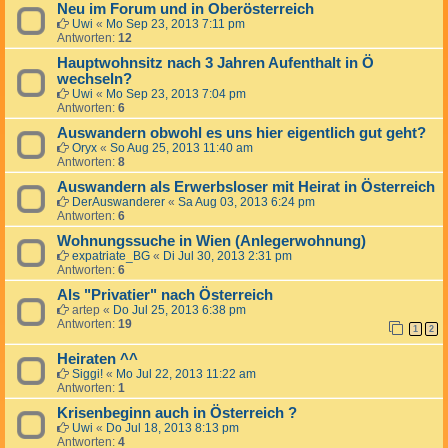
Neu im Forum und in Oberösterreich
Uwi
«
Mo Sep 23, 2013 7:11 pm
Antworten:
12
Hauptwohnsitz nach 3 Jahren Aufenthalt in Ö
wechseln?
Uwi
«
Mo Sep 23, 2013 7:04 pm
Antworten:
6
Auswandern obwohl es uns hier eigentlich gut geht?
Oryx
«
So Aug 25, 2013 11:40 am
Antworten:
8
Auswandern als Erwerbsloser mit Heirat in Österreich
DerAuswanderer
«
Sa Aug 03, 2013 6:24 pm
Antworten:
6
Wohnungssuche in Wien (Anlegerwohnung)
expatriate_BG
«
Di Jul 30, 2013 2:31 pm
Antworten:
6
Als "Privatier" nach Österreich
artep
«
Do Jul 25, 2013 6:38 pm
Antworten:
19
1
2
Heiraten ^^
Siggi!
«
Mo Jul 22, 2013 11:22 am
Antworten:
1
Krisenbeginn auch in Österreich ?
Uwi
«
Do Jul 18, 2013 8:13 pm
Antworten:
4