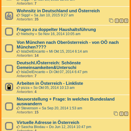
Antworten:
7
Wohnsitz in Deutschland und Österreich
Siggi!
«
Sa Jan 10, 2015 9:27 am
Antworten:
35
1
2
3
Fragen zu doppelter Haushaltsführung
hielschy
«
So Nov 16, 2014 10:05 am
Von München nach Oberösterreich - von OÖ nach
München????
IslaDelEncanto
«
Mi Okt 15, 2014 6:14 am
Antworten:
14
Deutschl./Österreich: Schönste
Gemeinsamkeiten&Unterschi
IslaDelEncanto
«
Di Okt 07, 2014 6:47 pm
Antworten:
7
Arbeiten in Österreich - Linkliste
pizza
«
So Okt 05, 2014 10:13 am
Antworten:
4
Neuvorstellung + Frage: In welches Bundesland
auswandern
Stevenson
«
Sa Sep 20, 2014 1:53 am
Antworten:
15
1
2
Virtuelle Adresse in Österreich
Sascha Blodau
«
Do Jun 12, 2014 10:47 pm