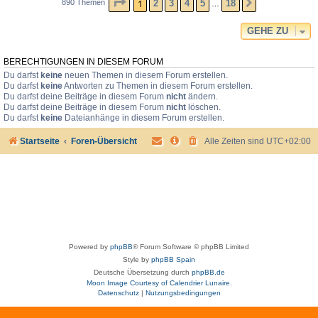
SEITE
1
VON
18
1
2
3
4
5
18
890 Themen
NÄCHSTE
…
GEHE ZU
BERECHTIGUNGEN IN DIESEM FORUM
Du darfst
keine
neuen Themen in diesem Forum erstellen.
Du darfst
keine
Antworten zu Themen in diesem Forum erstellen.
Du darfst deine Beiträge in diesem Forum
nicht
ändern.
Du darfst deine Beiträge in diesem Forum
nicht
löschen.
Du darfst
keine
Dateianhänge in diesem Forum erstellen.
Startseite
Foren-Übersicht
Alle Zeiten sind
UTC+02:00
Powered by
phpBB
® Forum Software © phpBB Limited
Style by
phpBB Spain
Deutsche Übersetzung durch
phpBB.de
Moon Image Courtesy of Calendrier Lunaire.
Datenschutz
|
Nutzungsbedingungen