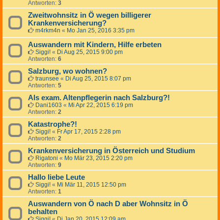
Antworten:
3
Zweitwohnsitz in Ö wegen billigerer
Krankenversicherung?
m4rkm4n
«
Mo Jan 25, 2016 3:35 pm
Auswandern mit Kindern, Hilfe erbeten
Siggi!
«
Di Aug 25, 2015 9:00 pm
Antworten:
6
Salzburg, wo wohnen?
traunsee
«
Di Aug 25, 2015 8:07 pm
Antworten:
5
Als exam. Altenpflegerin nach Salzburg?!
Dani1603
«
Mi Apr 22, 2015 6:19 pm
Antworten:
2
Katastrophe?!
Siggi!
«
Fr Apr 17, 2015 2:28 pm
Antworten:
2
Krankenversicherung in Österreich und Studium
Rigatoni
«
Mo Mär 23, 2015 2:20 pm
Antworten:
9
Hallo liebe Leute
Siggi!
«
Mi Mär 11, 2015 12:50 pm
Antworten:
1
Auswandern von Ö nach D aber Wohnsitz in Ö
behalten
Siggi!
«
Di Jan 20, 2015 12:09 am