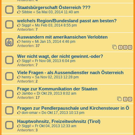
Antworten:
4
Staatsbürgerschaft Österreich ???
Sibbie
«
Sa Mai 03, 2014 11:40 am
welche/s Region/Bundesland passt am besten?
Siggi!
«
Mo Feb 03, 2014 8:55 pm
Antworten:
7
Auswandern mit amerikansichen Verlobten
henry
«
Mi Jan 15, 2014 4:46 pm
Antworten:
37
1
2
3
Wer nicht wagt, der nicht gewinnt.-oder?
Siggi!
«
Fr Nov 08, 2013 6:04 pm
Antworten:
7
Viele Fragen - als Aussendienstler nach Österreich
henry
«
Sa Nov 02, 2013 12:28 pm
Antworten:
2
Frage zur Kommunikation der Staaten
Jambo
«
Di Okt 29, 2013 8:02 am
Antworten:
17
1
2
Fragen zur Pendlerpauschale und Kirchensteuer in Ö
don-omar
«
Do Okt 17, 2013 10:13 pm
Hauptwohnsitz, Freizeitwohnsitz (Tirol)
Siggi!
«
Fr Okt 04, 2013 12:33 am
Antworten:
3