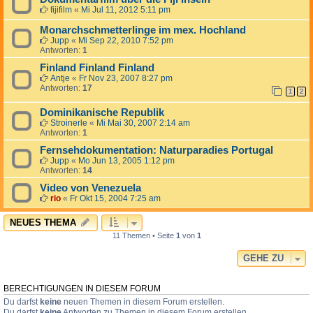
fijifilm
«
Mi Jul 11, 2012 5:11 pm
Monarchschmetterlinge im mex. Hochland
Jupp
«
Mi Sep 22, 2010 7:52 pm
Antworten:
1
Finland Finland Finland
Antje
«
Fr Nov 23, 2007 8:27 pm
Antworten:
17
1
2
Dominikanische Republik
Stroinerle
«
Mi Mai 30, 2007 2:14 am
Antworten:
1
Fernsehdokumentation: Naturparadies Portugal
Jupp
«
Mo Jun 13, 2005 1:12 pm
Antworten:
14
Video von Venezuela
rio
«
Fr Okt 15, 2004 7:25 am
NEUES THEMA
11 Themen • Seite
1
von
1
GEHE ZU
BERECHTIGUNGEN IN DIESEM FORUM
Du darfst
keine
neuen Themen in diesem Forum erstellen.
Du darfst
keine
Antworten zu Themen in diesem Forum erstellen.