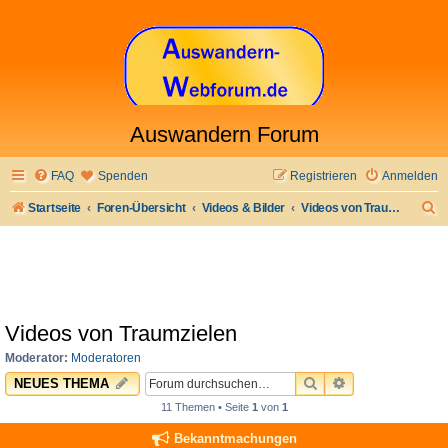
Auswandern Forum
FAQ
Spenden
Registrieren
Anmelden
S
Startseite
Foren-Übersicht
Videos & Bilder
Videos von Traumzielen
u
c
h
e
Videos von Traumzielen
Moderator:
Moderatoren
SUCHE
ERWEITERTE 
NEUES THEMA
11 Themen • Seite
1
von
1
Bekanntmachungen