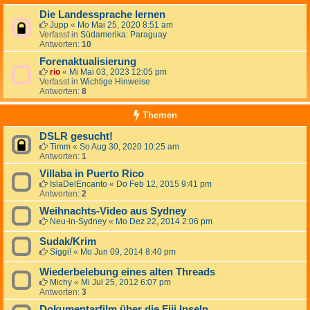
Die Landessprache lernen
Jupp
«
Mo Mai 25, 2020 8:51 am
Verfasst in
Südamerika: Paraguay
Antworten:
10
Forenaktualisierung
rio
«
Mi Mai 03, 2023 12:05 pm
Verfasst in
Wichtige Hinweise
Antworten:
8
Themen
DSLR gesucht!
Timm
«
So Aug 30, 2020 10:25 am
Antworten:
1
Villaba in Puerto Rico
IslaDelEncanto
«
Do Feb 12, 2015 9:41 pm
Antworten:
2
Weihnachts-Video aus Sydney
Neu-in-Sydney
«
Mo Dez 22, 2014 2:06 pm
Sudak/Krim
Siggi!
«
Mo Jun 09, 2014 8:40 pm
Wiederbelebung eines alten Threads
Michy
«
Mi Jul 25, 2012 6:07 pm
Antworten:
3
Dokumentarfilm über die Fiji Inseln