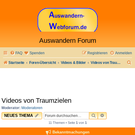
Auswandern Forum
FAQ
Spenden
Registrieren
Anmelden
S
Startseite
Foren-Übersicht
Videos & Bilder
Videos von Traumzielen
u
c
h
e
Videos von Traumzielen
Moderator:
Moderatoren
SUCHE
ERWEITERTE 
NEUES THEMA
11 Themen • Seite
1
von
1
Bekanntmachungen