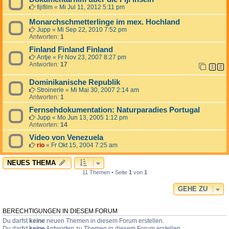
fijifilm
«
Mi Jul 11, 2012 5:11 pm
Monarchschmetterlinge im mex. Hochland
Jupp
«
Mi Sep 22, 2010 7:52 pm
Antworten:
1
Finland Finland Finland
Antje
«
Fr Nov 23, 2007 8:27 pm
Antworten:
17
1
2
Dominikanische Republik
Stroinerle
«
Mi Mai 30, 2007 2:14 am
Antworten:
1
Fernsehdokumentation: Naturparadies Portugal
Jupp
«
Mo Jun 13, 2005 1:12 pm
Antworten:
14
Video von Venezuela
rio
«
Fr Okt 15, 2004 7:25 am
NEUES THEMA
11 Themen • Seite
1
von
1
GEHE ZU
BERECHTIGUNGEN IN DIESEM FORUM
Du darfst
keine
neuen Themen in diesem Forum erstellen.
Du darfst
keine
Antworten zu Themen in diesem Forum erstellen.